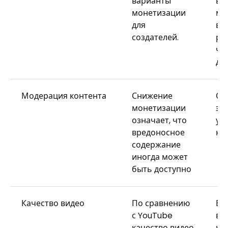
варианты
ва
монетизации
мо
для
вк
создателей.
ре
чл
дал
Модерация контента
Снижение
Оч
монетизации
эф
означает, что
уп
вредоносное
ко
содержание
иногда может
быть доступно
Качество видео
По сравнению
Ви
с YouTube
вы
качество видео
кач