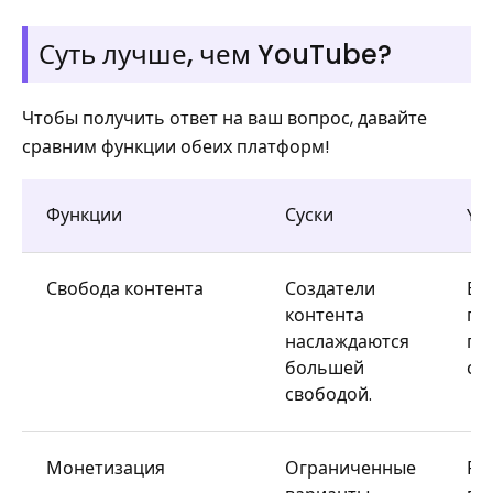
Суть лучше, чем YouTube?
Чтобы получить ответ на ваш вопрос, давайте
сравним функции обеих платформ!
Функции
Суски
Yo
Свобода контента
Создатели
Бо
контента
пр
наслаждаются
пр
большей
со
свободой.
Монетизация
Ограниченные
Ра