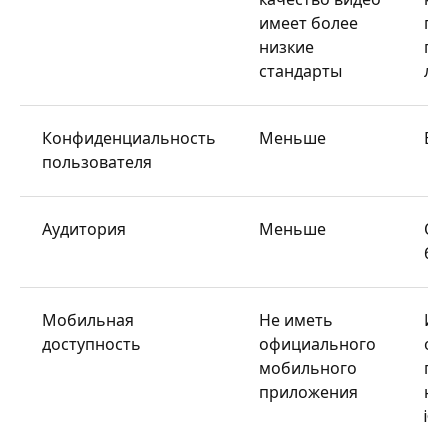
имеет более
по
низкие
пе
стандарты
лу
Конфиденциальность
Меньше
Вы
пользователя
Аудитория
Меньше
Оч
бо
Мобильная
Не иметь
Им
доступность
официального
оф
мобильного
пр
приложения
на 
iOS