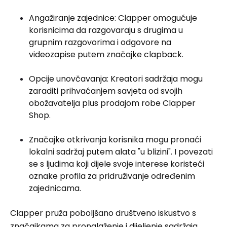
Angažiranje zajednice: Clapper omogućuje
korisnicima da razgovaraju s drugima u
grupnim razgovorima i odgovore na
videozapise putem značajke clapback.
Opcije unovčavanja: Kreatori sadržaja mogu
zaraditi prihvaćanjem savjeta od svojih
obožavatelja plus prodajom robe Clapper
Shop.
Značajke otkrivanja korisnika mogu pronaći
lokalni sadržaj putem alata "u blizini". I povezati
se s ljudima koji dijele svoje interese koristeći
oznake profila za pridruživanje određenim
zajednicama.
Clapper pruža poboljšano društveno iskustvo s
značajkama za pronalaženje i dijeljenje sadržaja