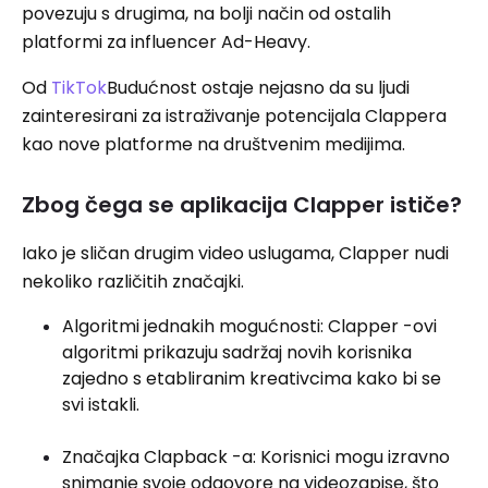
povezuju s drugima, na bolji način od ostalih
platformi za influencer Ad-Heavy.
Od
TikTok
Budućnost ostaje nejasno da su ljudi
zainteresirani za istraživanje potencijala Clappera
kao nove platforme na društvenim medijima.
Zbog čega se aplikacija Clapper ističe?
Iako je sličan drugim video uslugama, Clapper nudi
nekoliko različitih značajki.
Algoritmi jednakih mogućnosti: Clapper -ovi
algoritmi prikazuju sadržaj novih korisnika
zajedno s etabliranim kreativcima kako bi se
svi istakli.
Značajka Clapback -a: Korisnici mogu izravno
snimanje svoje odgovore na videozapise, što