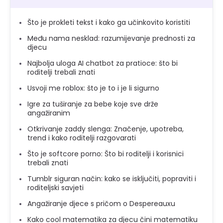
Što je prokleti tekst i kako ga učinkovito koristiti
Među nama nesklad: razumijevanje prednosti za
djecu
Najbolja uloga AI chatbot za pratioce: što bi
roditelji trebali znati
Usvoji me roblox: što je to i je li sigurno
Igre za tuširanje za bebe koje sve drže
angažiranim
Otkrivanje zaddy slenga: Značenje, upotreba,
trend i kako roditelji razgovarati
Što je softcore porno: Što bi roditelji i korisnici
trebali znati
Tumblr siguran način: kako se isključiti, popraviti i
roditeljski savjeti
Angažiranje djece s pričom o Despereauxu
Kako cool matematika za djecu čini matematiku