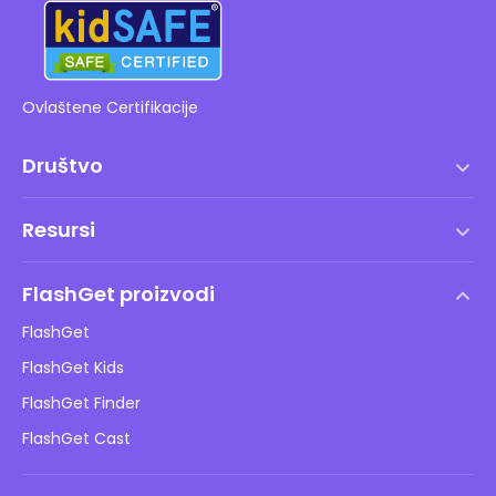
Ovlaštene Certifikacije
Društvo
Uvjeti korištenja
Resursi
Ugovor o licenci za krajnjeg korisnika
Centar za pomoć
DMCA politika
FlashGet proizvodi
Kako
Pravila o privatnosti
FlashGet
Blog
FlashGet Kids
Pravila oglašavanja
Sigurnost djece online
FlashGet Finder
Ne prodajte moje informacije
Preuzimanje
FlashGet Cast