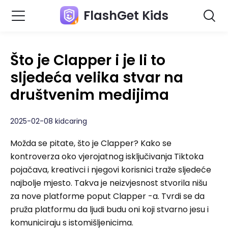
FlashGet Kids
Što je Clapper i je li to
sljedeća velika stvar na
društvenim medijima
2025-02-08 kidcaring
Možda se pitate, što je Clapper? Kako se
kontroverza oko vjerojatnog isključivanja Tiktoka
pojačava, kreativci i njegovi korisnici traže sljedeće
najbolje mjesto. Takva je neizvjesnost stvorila nišu
za nove platforme poput Clapper -a. Tvrdi se da
pruža platformu da ljudi budu oni koji stvarno jesu i
komuniciraju s istomišljenicima.