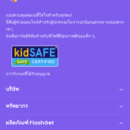
แอปควบคุมพ่อแม่ที่ใส่ใจสำหรับทุกคน!
นี่คือผู้ช่วยออนไลน์สำหรับผู้ปกครองในการปกป้องบุตรหลานของพวก
เขา。
มันคือการ์ดดิจิทัลสำหรับชีวิตที่มีสุขภาพดีของเด็ก ๆ。
การรับรองที่ได้รับอนุญาต
บริษัท
เงื่อนไขการให้บริการ
ทรัพยากร
ข้อตกลงสิทธิ์การใช้งานสำหรับผู้ใช้ปลายทาง
ศูนย์ช่วยเหลือ
นโยบาย DMCA
ผลิตภัณฑ์ FlashGet
วิธี