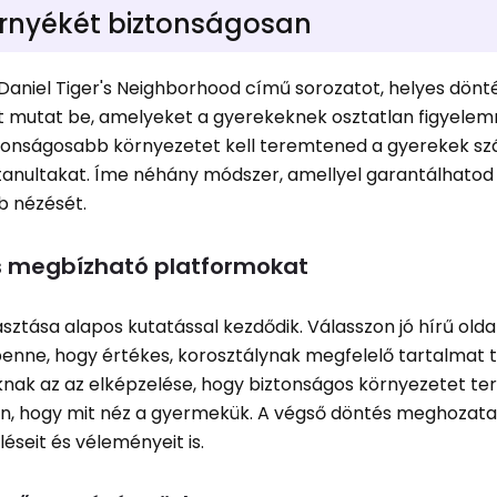
környékét biztonságosan
Daniel Tiger's Neighborhood című sorozatot, helyes dönté
t mutat be, amelyeket a gyerekeknek osztatlan figyelem
biztonságosabb környezetet kell teremtened a gyerekek s
anultakat. Íme néhány módszer, amellyel garantálhatod 
b nézését.
s megbízható platformokat
lasztása alapos kutatással kezdődik. Válasszon jó hírű olda
 benne, hogy értékes, korosztálynak megfelelő tartalmat t
knak az az elképzelése, hogy biztonságos környezetet t
an, hogy mit néz a gyermekük. A végső döntés meghozatal
léseit és véleményeit is.