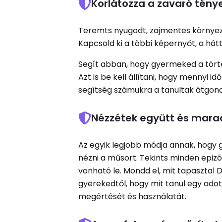
Korlátozza a zavaró tény
Teremts nyugodt, zajmentes környeze
Kapcsold ki a többi képernyőt, a hát
Segít abban, hogy gyermeked a történ
Azt is be kell állítani, hogy mennyi 
segítség számukra a tanultak átgon
Nézzétek együtt és marad
Az egyik legjobb módja annak, hogy g
nézni a műsort. Tekints minden epiz
vonható le. Mondd el, mit tapasztal D
gyerekedtől, hogy mit tanul egy ado
megértését és használatát.