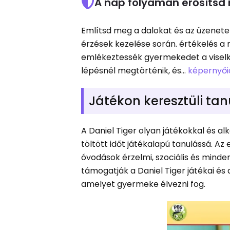
A nap folyamán erősítsd
Említsd meg a dalokat és az üzenet
érzések kezelése során. értékelés a 
emlékeztessék gyermekedet a viselk
lépésnél megtörténik, és...
képernyői
Játékon keresztüli tan
A Daniel Tiger olyan játékokkal és a
töltött időt játékalapú tanulássá. Az
óvodások érzelmi, szociális és minde
támogatják a Daniel Tiger játékai és 
amelyet gyermeke élvezni fog.