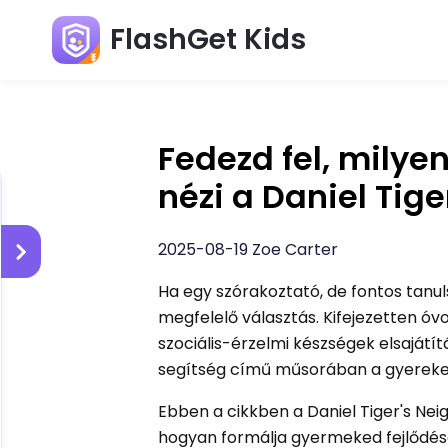
FlashGet Kids
Fedezd fel, milye
nézi a Daniel Tig
2025-08-19 Zoe Carter
Ha egy szórakoztató, de fontos tanul
megfelelő választás. Kifejezetten ó
szociális-érzelmi készségek elsajátí
segítség című műsorában a gyerekek
Ebben a cikkben a Daniel Tiger's Nei
hogyan formálja gyermeked fejlődésé