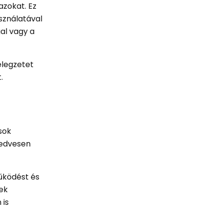
azokat. Ez
sználatával
al vagy a
élegzetet
.
sok
kedvesen
űködést és
ek
 is