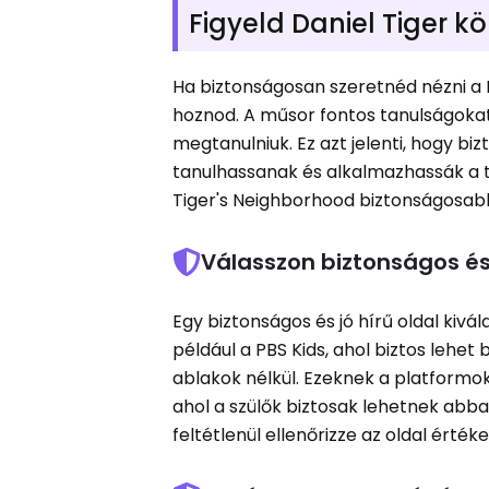
Figyeld Daniel Tiger 
Ha biztonságosan szeretnéd nézni a 
hoznod. A műsor fontos tanulságoka
megtanulniuk. Ez azt jelenti, hogy 
tanulhassanak és alkalmazhassák a t
Tiger's Neighborhood biztonságosab
Válasszon biztonságos é
Egy biztonságos és jó hírű oldal kivá
például a PBS Kids, ahol biztos lehet
ablakok nélkül. Ezeknek a platformo
ahol a szülők biztosak lehetnek abb
feltétlenül ellenőrizze az oldal értéke