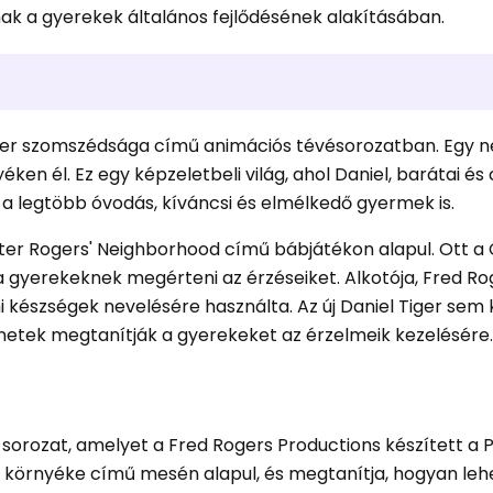
ak a gyerekek általános fejlődésének alakításában.
Tiger szomszédsága című animációs tévésorozatban. Egy 
yéken él. Ez egy képzeletbeli világ, ahol Daniel, barátai és
t a legtöbb óvodás, kíváncsi és elmélkedő gyermek is.
ster Rogers' Neighborhood című bábjátékon alapul. Ott a C
a gyerekeknek megérteni az érzéseiket. Alkotója, Fred Ro
 készségek nevelésére használta. Az új Daniel Tiger sem k
ténetek megtanítják a gyerekeket az érzelmeik kezelésére
sorozat, amelyet a Fred Rogers Productions készített a P
s környéke című mesén alapul, és megtanítja, hogyan leh