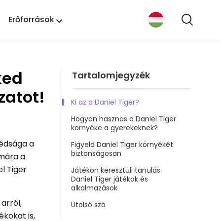
Erőforrások
ked
Tartalomjegyzék
zatot!
Ki az a Daniel Tiger?
Hogyan hasznos a Daniel Tiger
környéke a gyerekeknek?
zédsága a
Figyeld Daniel Tiger környékét
biztonságosan
ámára a
l Tiger
Játékon keresztüli tanulás:
Daniel Tiger játékok és
alkalmazások
arról,
Utolsó szó
kokat is,