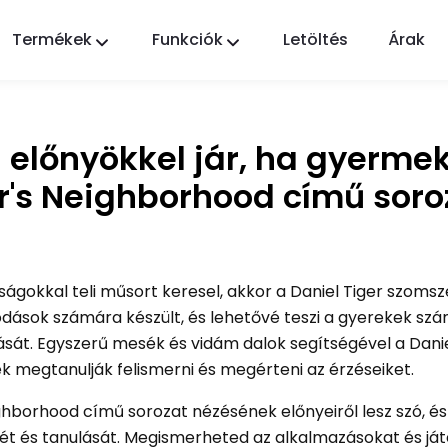
Termékek
Funkciók
Letöltés
Árak
FlashGet Kids
Gondoskodó szülői felügyeleti alkalmazás
mindenki számára.
n előnyökkel jár, ha gyerme
FlashGet Finder
er's Neighborhood című soro
Telefonja lopás elleni védelme, a mi
felelősségünk.
ságokkal teli műsort keresel, akkor a Daniel Tiger szoms
vodások számára készült, és lehetővé teszi a gyerekek sz
tását. Egyszerű mesék és vidám dalok segítségével a Danie
 megtanulják felismerni és megérteni az érzéseiket.
ghborhood című sorozat nézésének előnyeiről lesz szó, és 
t és tanulását. Megismerheted az alkalmazásokat és játé