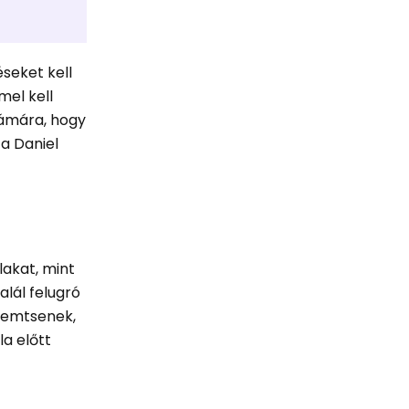
seket kell
mel kell
zámára, hogy
a Daniel
lakat, mint
alál felugró
eremtsenek,
a előtt