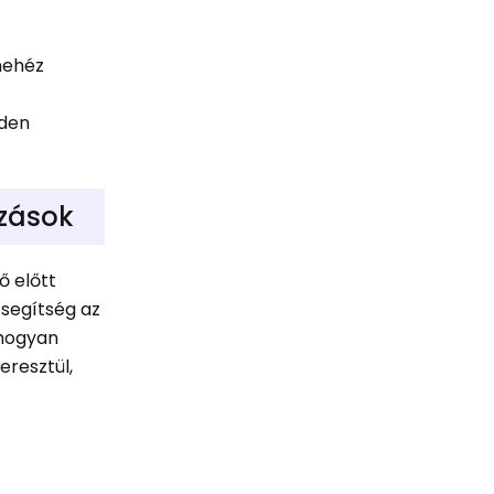
nehéz
nden
azások
ő előtt
 segítség az
 hogyan
eresztül,