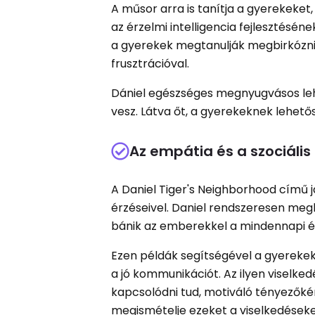
A műsor arra is tanítja a gyerekeke
az érzelmi intelligencia fejlesztés
a gyerekek megtanulják megbirkózni 
frusztrációval.
Dániel egészséges megnyugvásos lehe
vesz. Látva őt, a gyerekeknek lehető
Az empátia és a szociális
A Daniel Tiger's Neighborhood című
érzéseivel. Daniel rendszeresen meg
bánik az emberekkel a mindennapi é
Ezen példák segítségével a gyereke
a jó kommunikációt. Az ilyen viselk
kapcsolódni tud, motiváló tényezőkén
megismételje ezeket a viselkedéseke