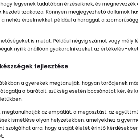
t, hogy legyenek tudatában érzéseiknek, és megnevezzék 
ének kezdeti szakasza. Könnyen megjegyezhető dallamok ha
a nehéz érzelmekkel, például a haraggal, a szomorúságg
tőségeket is mutat. Például négyig számol, vagy mély l
ségük nyílik önállóan gyakorolni ezeket az értékelés -eket
 készségek fejlesztése
 játékban a gyerekek megtanulják, hogyan törődjenek má
látogatja a barátait, szükség esetén bocsánatot kér, és 
letükben.
k megtanulhatják az empátiát, a megosztást, az együttm
edések ismétlése olyan helyzetekben, amelyekhez a gyerm
t szolgálhat arra, hogy a saját életét érintő kérdésekben
t.