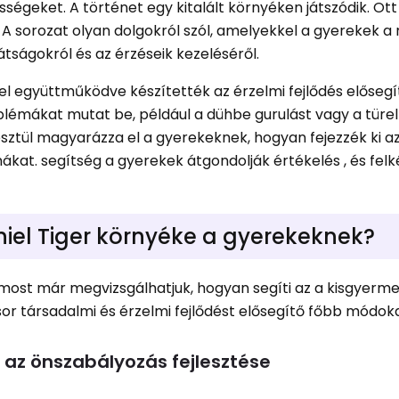
ességeket. A történet egy kitalált környéken játszódik. Ott
l. A sorozat olyan dolgokról szól, amelyekkel a gyerekek 
átságokról és az érzéseik kezeléséről.
l együttműködve készítették az érzelmi fejlődés előseg
lémákat mutat be, például a dühbe gurulást vagy a türe
ztül magyarázza el a gyerekeknek, hogyan fejezzék ki a
kat. segítség a gyerekek átgondolják értékelés , és felké
iel Tiger környéke a gyerekeknek?
most már megvizsgálhatjuk, hogyan segíti az a kisgyerm
sor társadalmi és érzelmi fejlődést elősegítő főbb módoka
és az önszabályozás fejlesztése