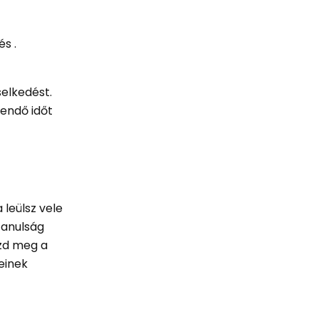
s .
selkedést.
gendő időt
 leülsz vele
tanulság
ezd meg a
einek