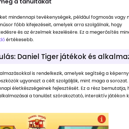
 meg a tanultakat
eket mindennapi tevékenységek, például fogmosás vagy 
műsor főbb kifejezéseit, amelyek arra szolgálnak, hogy
edésre és az érzelmek kezelésére. Ez a megerősítés mi
dő
értékesebb.
ulás: Daniel Tiger játékok és alkalm
lkalmazásokkal is rendelkezik, amelyek segítség a képerny
 eszközök ugyanazt a célt szolgálják, mint maga a sorozat.
nnapi életkészségeinek fejlesztését. Ez a rész bemutatja,
alkalmazásai a tanulást szórakoztató, interaktív játékon k