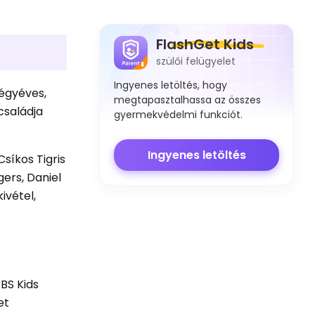
FlashGet Kids
szülői felügyelet
Ingyenes letöltés, hogy
négyéves,
megtapasztalhassa az összes
 családja
gyermekvédelmi funkciót.
Ingyenes letöltés
síkos Tigris
gers, Daniel
ivétel,
.
BS Kids
et