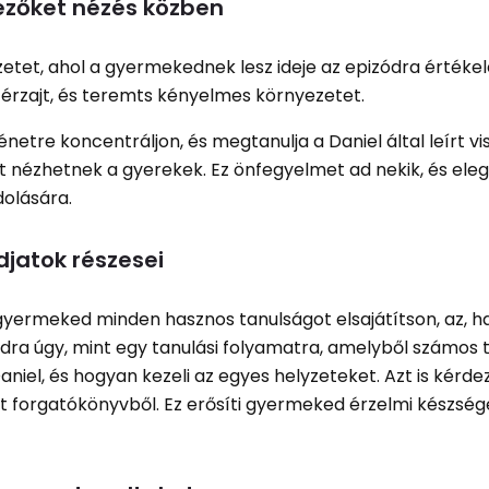
ezőket nézés közben
tet, ahol a gyermekednek lesz ideje az epizódra értékelé
térzajt, és teremts kényelmes környezetet.
etre koncentráljon, és megtanulja a Daniel által leírt vi
időt nézhetnek a gyerekek. Ez önfegyelmet ad nekik, és ele
dolására.
jatok részesei
yermeked minden hasznos tanulságot elsajátítson, az, ha
ódra úgy, mint egy tanulási folyamatra, amelyből számos 
aniel, és hogyan kezeli az egyes helyzeteket. Azt is kérd
tt forgatókönyvből. Ez erősíti gyermeked érzelmi készség