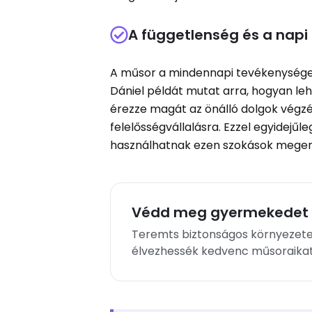
A függetlenség és a napi 
A műsor a mindennapi tevékenységeike
Dániel példát mutat arra, hogyan lehe
érezze magát az önálló dolgok végzé
felelősségvállalásra. Ezzel egyidejű
használhatnak ezen szokások meger
Védd meg gyermekedet a
Teremts biztonságos környezet
élvezhessék kedvenc műsoraikat