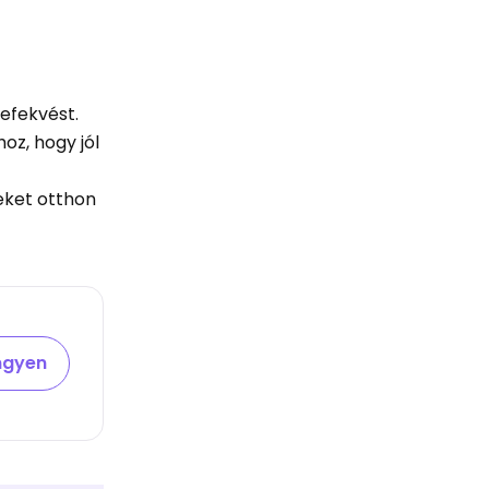
lefekvést.
oz, hogy jól
yeket otthon
ingyen