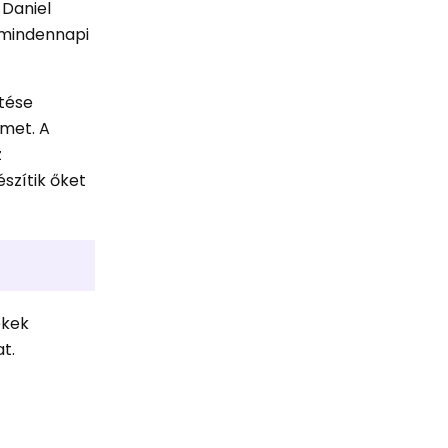
 Daniel
a mindennapi
ítése
lmet. A
z
szítik őket
ekek
t.