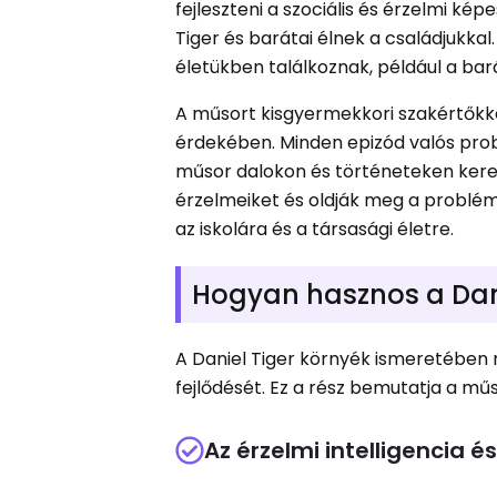
fejleszteni a szociális és érzelmi kép
Tiger és barátai élnek a családjukka
életükben találkoznak, például a bar
A műsort kisgyermekkori szakértőkke
érdekében. Minden epizód valós prob
műsor dalokon és történeteken keres
érzelmeiket és oldják meg a problémá
az iskolára és a társasági életre.
Hogyan hasznos a Dan
A Daniel Tiger környék ismeretében 
fejlődését. Ez a rész bemutatja a mű
Az érzelmi intelligencia 