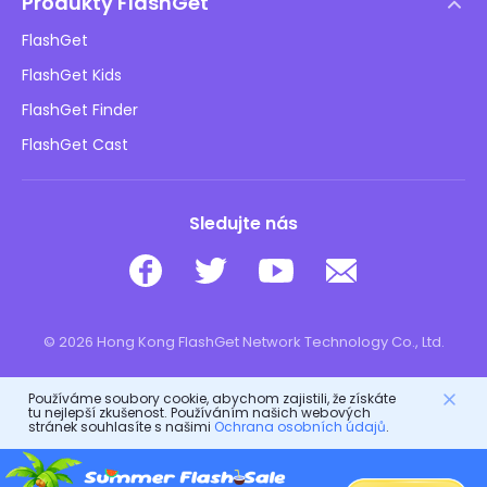
Produkty FlashGet
Jak na to
Ochrana osobních údajů
FlashGet
Blog
FlashGet Kids
Reklamní zásady
Bezpečnost dětí online
FlashGet Finder
Neprodávejte mé informace
Stáhnout
FlashGet Cast
Sledujte nás
© 2026 Hong Kong FlashGet Network Technology Co., Ltd.
Používáme soubory cookie, abychom zajistili, že získáte
tu nejlepší zkušenost. Používáním našich webových
stránek souhlasíte s našimi
Ochrana osobních údajů
.