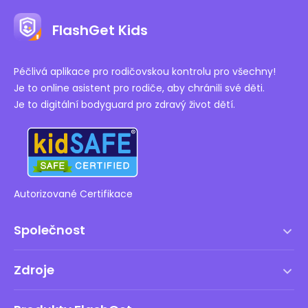
FlashGet Kids
Péčlivá aplikace pro rodičovskou kontrolu pro všechny!
Je to online asistent pro rodiče, aby chránili své děti.
Je to digitální bodyguard pro zdravý život dětí.
Autorizované Certifikace
Společnost
Podmínky služby
Zdroje
Licenční smlouva s koncovým uživatelem
Centrum nápovědy
Zásady DMCA