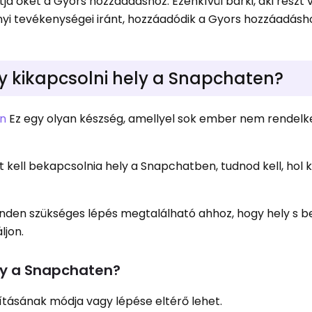
ja őket a Gyors hozzáadáshoz. Ezenkívül bárki, aki részt 
nyi tevékenységei iránt, hozzáadódik a Gyors hozzáadásh
y kikapcsolni hely a Snapchaten?
en
Ez egy olyan készség, amellyel sok ember nem rendelke
 kell bekapcsolnia hely a Snapchatben, tudnod kell, hol 
den szükséges lépés megtalálható ahhoz, hogy hely s b
ljon.
y a Snapchaten?
ításának módja vagy lépése eltérő lehet.