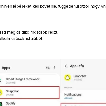
lyen lépéseket kell követnie, függetlenül attól, hogy A
nyissa meg az alkalmazások részt.
lkalmazások listájából.