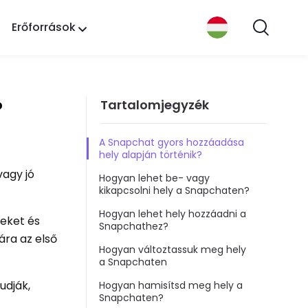
Erőforrások
?
Tartalomjegyzék
A Snapchat gyors hozzáadása
hely alapján történik?
vagy jó
Hogyan lehet be- vagy
kikapcsolni hely a Snapchaten?
Hogyan lehet hely hozzáadni a
leket és
Snapchathez?
ára az első
Hogyan változtassuk meg hely
a Snapchaten
udják,
Hogyan hamisítsd meg hely a
Snapchaten?