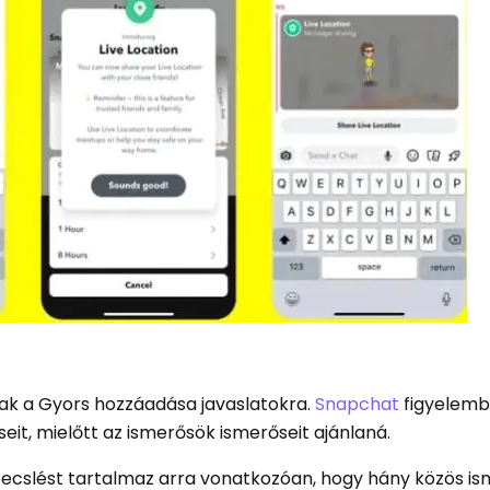
nak a Gyors hozzáadása javaslatokra.
Snapchat
figyelemb
t, mielőtt az ismerősök ismerőseit ajánlaná.
 becslést tartalmaz arra vonatkozóan, hogy hány közös i