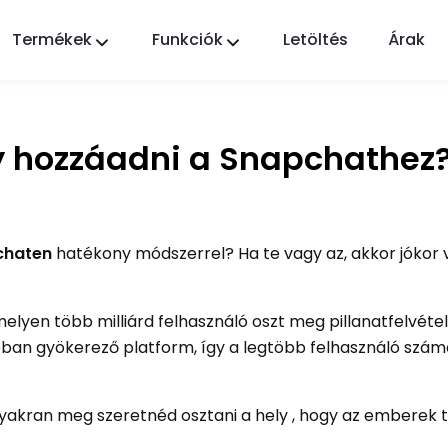
Termékek
Funkciók
Letöltés
Árak
FlashGet Kids
Gondoskodó szülői felügyeleti alkalmazás
mindenki számára.
y hozzáadni a Snapchathez
FlashGet Finder
Telefonja lopás elleni védelme, a mi
felelősségünk.
chaten
hatékony módszerrel? Ha te vagy az, akkor jókor 
elyen több milliárd felhasználó oszt meg pillanatfelvéte
óban gyökerező platform, így a legtöbb felhasználó szám
akran meg szeretnéd osztani a hely , hogy az emberek t