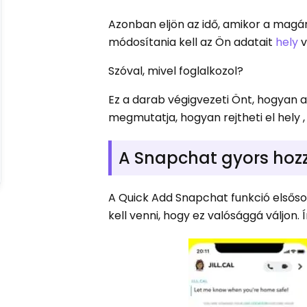
Azonban eljön az idő, amikor a magán
módosítania kell az Ön adatait
hely
v
Szóval, mivel foglalkozol?
Ez a darab végigvezeti Önt, hogyan 
megmutatja, hogyan rejtheti el hely
A Snapchat gyors hozz
A Quick Add Snapchat funkció elsőso
kell venni, hogy ez valósággá váljon