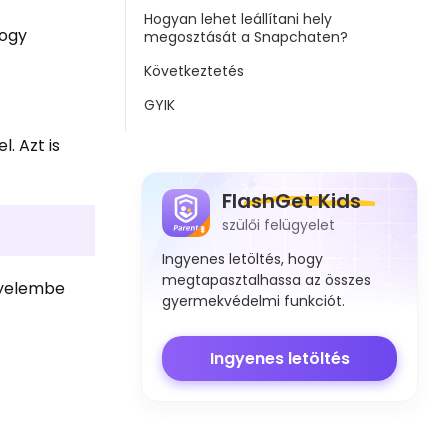
Hogyan lehet leállítani hely
hogy
megosztását a Snapchaten?
Következtetés
GYIK
. Azt is
FlashGet Kids
szülői felügyelet
Ingyenes letöltés, hogy
megtapasztalhassa az összes
gyelembe
gyermekvédelmi funkciót.
Ingyenes letöltés