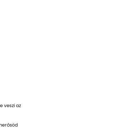
e veszi az
smerősöd