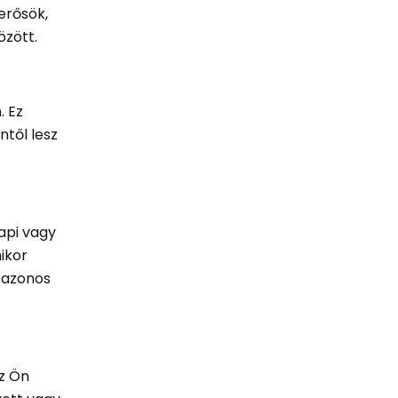
erősök,
özött.
. Ez
ntől lesz
api vagy
mikor
 azonos
az Ön