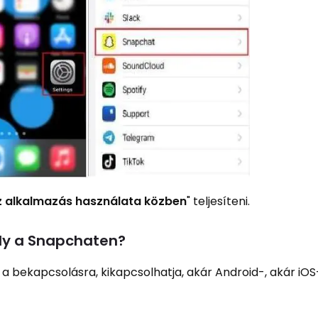
z alkalmazás használata közben
" teljesíteni.
ely a Snapchaten?
 a bekapcsolásra, kikapcsolhatja, akár Android-, akár iO