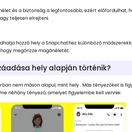
élet és a biztonság a legfontosabb, ezért előfordulhat, 
agy teljesen elrejteni.
adhatja hozzá hely a Snapchathez különböző módszerekkel
 , hogy megőrizze magánéletét.
áadása hely alapján történik?
rban nem máson alapul, mint hely . Más tényezőket is fi
. Íme néhány tényező, amelyet figyelembe kell vennie: