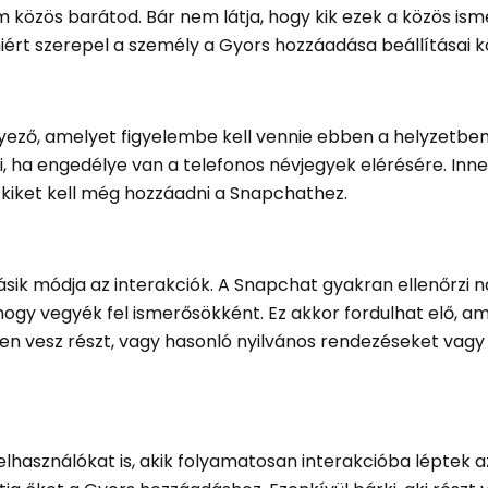
om közös barátod. Bár nem látja, hogy kik ezek a közös ism
iért szerepel a személy a Gyors hozzáadása beállításai k
yező, amelyet figyelembe kell vennie ebben a helyzetben
 ha engedélye van a telefonos névjegyek elérésére. Inne
 kiket kell még hozzáadni a Snapchathez.
k módja az interakciók. A Snapchat gyakran ellenőrzi n
, hogy vegyék fel ismerősökként. Ez akkor fordulhat elő, a
 vesz részt, vagy hasonló nyilvános rendezéseket vagy
lhasználókat is, akik folyamatosan interakcióba léptek 