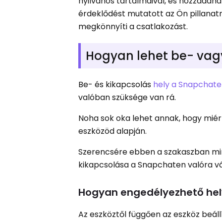
nyilvános tartalmaival, és hozzáadhat
érdeklődést mutatott az Ön pillanat
megkönnyíti a csatlakozást.
Hogyan lehet be- vag
Be- és kikapcsolás
hely a Snapchat
valóban szüksége van rá.
Noha sok oka lehet annak, hogy miért
eszközöd alapján.
Szerencsére ebben a szakaszban min
kikapcsolása a Snapchaten valóra vá
Hogyan engedélyezhető hel
Az eszköztől függően az eszköz beáll