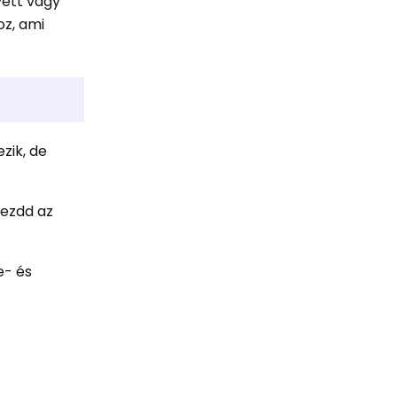
vett vagy
oz, ami
zik, de
kezdd az
e- és