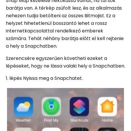
Snap Map kezelése hektikussá válhat, ha túl sok
barátja van. A térkép zsúfolt lesz, és az alkalmazás
nehezen tudja betölteni az összes Bitmojist. Ez a
helyzet hihetetlenül bosszantó lehet a rossz
internetkapcsolattal rendelkező emberek
számára. Tehát néhány barátja előtt el kell rejtenie
a hely a Snapchatben.
Szerencsére egyszerűen követheti ezeket a
lépéseket, hogy ne lássa valaki hely a Snapchatben.
1. lépés Nyissa meg a Snapchatet.