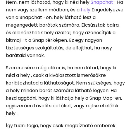
Nem, nem láthatod, hogy ki nézi hely
Snapchat
- Ha
nem vagy szellem módban, és a
hely
Engedélyezve
van a Snapchat -on, hely látható lesz a
megengedett barátok számára. Elcsúsztak balra,
és ellenőrizhetik hely azáltal, hogy azonosítják a
bitmoji -t a Snap térképen. Ez egy nagyon
tisztességes szolgáltatás, de elfojthat, ha nosy
barátaid vannak.
Szerencsére még akkor is, ha nem látod, hogy ki
nézi a hely , csak a kiválasztott ismerősökre
korlátozhatod a láthatóságot. Nem szükséges, hogy
a hely minden barát számára látható legyen. Ha
kezd aggódni, hogy ki láthatja hely a Snap Map-en,
egyszerűen távolítsa el őket, vagy rejtse el előlük
hely .
Így tudni fogja, hogy csak megbízható emberek