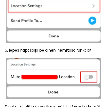
5. lépés Kapcsolja be a hely némítása funkciót.
Ezzel eltávolítja a másik személyt a Snap térképről.