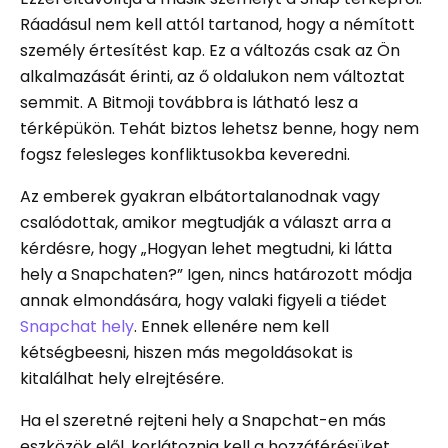
Ráadásul nem kell attól tartanod, hogy a némított
személy értesítést kap. Ez a változás csak az Ön
alkalmazását érinti, az ő oldalukon nem változtat
semmit. A Bitmoji továbbra is látható lesz a
térképükön. Tehát biztos lehetsz benne, hogy nem
fogsz felesleges konfliktusokba keveredni.
Az emberek gyakran elbátortalanodnak vagy
csalódottak, amikor megtudják a választ arra a
kérdésre, hogy „Hogyan lehet megtudni, ki látta
hely a Snapchaten?” Igen, nincs határozott módja
annak elmondására, hogy valaki figyeli a tiédet
Snapchat hely
. Ennek ellenére nem kell
kétségbeesni, hiszen más megoldásokat is
kitalálhat hely elrejtésére.
Ha el szeretné rejteni hely a Snapchat-en más
eszközök elől, korlátoznia kell a hozzáférésüket.