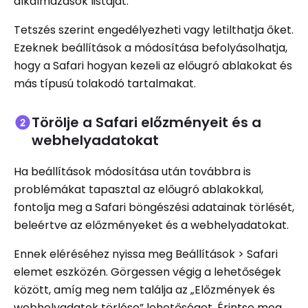
alkalmazások listáját.
Tetszés szerint engedélyezheti vagy letilthatja őket.
Ezeknek beállítások a módosítása befolyásolhatja,
hogy a Safari hogyan kezeli az előugró ablakokat és
más típusú tolakodó tartalmakat.
Törölje a Safari előzményeit és a
webhelyadatokat
Ha beállítások módosítása után továbbra is
problémákat tapasztal az előugró ablakokkal,
fontolja meg a Safari böngészési adatainak törlését,
beleértve az előzményeket és a webhelyadatokat.
Ennek eléréséhez nyissa meg Beállítások > Safari
elemet eszközén. Görgessen végig a lehetőségek
között, amíg meg nem találja az „Előzmények és
webhelyadatok törlése” lehetőséget. Érintse meg