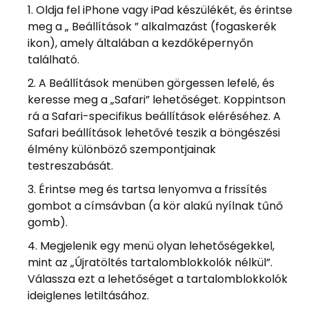
Oldja fel iPhone vagy iPad készülékét, és érintse
meg a „ Beállítások ” alkalmazást (fogaskerék
ikon), amely általában a kezdőképernyőn
található.
A Beállítások menüben görgessen lefelé, és
keresse meg a „Safari” lehetőséget. Koppintson
rá a Safari-specifikus beállítások eléréséhez. A
Safari beállítások lehetővé teszik a böngészési
élmény különböző szempontjainak
testreszabását.
Érintse meg és tartsa lenyomva a frissítés
gombot a címsávban (a kör alakú nyílnak tűnő
gomb).
Megjelenik egy menü olyan lehetőségekkel,
mint az „Újratöltés tartalomblokkolók nélkül”.
Válassza ezt a lehetőséget a tartalomblokkolók
ideiglenes letiltásához.