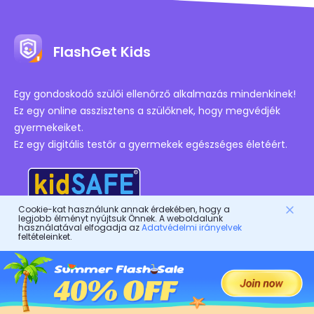
FlashGet Kids
Egy gondoskodó szülői ellenőrző alkalmazás mindenkinek!
Ez egy online asszisztens a szülőknek, hogy megvédjék
gyermekeiket.
Ez egy digitális testőr a gyermekek egészséges életéért.
Cookie-kat használunk annak érdekében, hogy a
legjobb élményt nyújtsuk Önnek. A weboldalunk
használatával elfogadja az
Adatvédelmi irányelvek
Engedélyezett Tanúsítványok
feltételeinket.
Cég
Szolgáltatási feltételek
Erőforrások