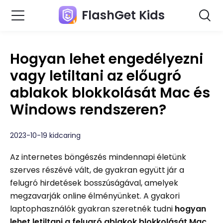
FlashGet Kids
Hogyan lehet engedélyezni
vagy letiltani az előugró
ablakok blokkolását Mac és
Windows rendszeren?
2023-10-19 kidcaring
Az internetes böngészés mindennapi életünk
szerves részévé vált, de gyakran együtt jár a
felugró hirdetések bosszúságával, amelyek
megzavarják online élményünket. A gyakori
laptophasználók gyakran szeretnék tudni
hogyan
lehet letiltani a felugró ablakok blokkolását Mac