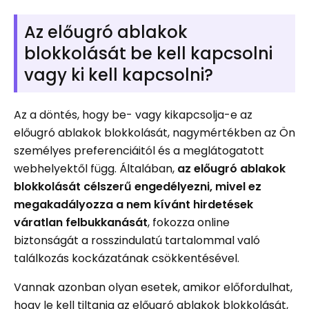
Az előugró ablakok
blokkolását be kell kapcsolni
vagy ki kell kapcsolni?
Az a döntés, hogy be- vagy kikapcsolja-e az
előugró ablakok blokkolását, nagymértékben az Ön
személyes preferenciáitól és a meglátogatott
webhelyektől függ. Általában,
az előugró ablakok
blokkolását célszerű engedélyezni, mivel ez
megakadályozza a nem kívánt hirdetések
váratlan felbukkanását
, fokozza online
biztonságát a rosszindulatú tartalommal való
találkozás kockázatának csökkentésével.
Vannak azonban olyan esetek, amikor előfordulhat,
hogy le kell tiltania az előugró ablakok blokkolását,