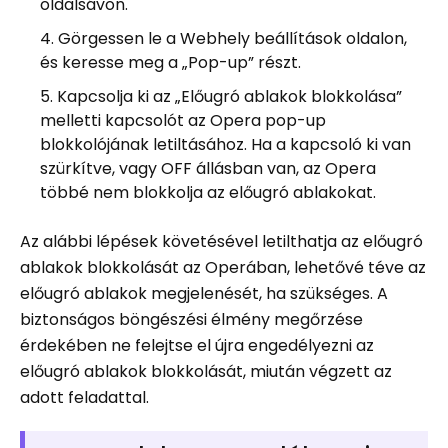
oldalsávon.
Görgessen le a Webhely beállítások oldalon,
és keresse meg a „Pop-up” részt.
Kapcsolja ki az „Előugró ablakok blokkolása”
melletti kapcsolót az Opera pop-up
blokkolójának letiltásához. Ha a kapcsoló ki van
szürkítve, vagy OFF állásban van, az Opera
többé nem blokkolja az előugró ablakokat.
Az alábbi lépések követésével letilthatja az előugró
ablakok blokkolását az Operában, lehetővé téve az
előugró ablakok megjelenését, ha szükséges. A
biztonságos böngészési élmény megőrzése
érdekében ne felejtse el újra engedélyezni az
előugró ablakok blokkolását, miután végzett az
adott feladattal.