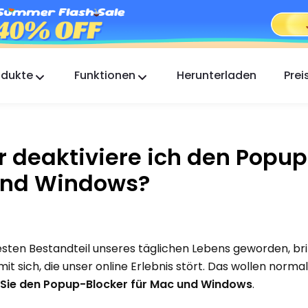
odukte
Funktionen
Herunterladen
Prei
FlashGet Kids
Eine fürsorgliche App zur elterlichen Kontrolle für
alle.
r deaktiviere ich den Popu
FlashGet Finder
 und Windows?
Die Diebstahlsicherung Ihres Handys, unsere
Verantwortung.
festen Bestandteil unseres täglichen Lebens geworden, br
 sich, die unser online Erlebnis stört. Das wollen norma
 Sie den Popup-Blocker für Mac und Windows
.