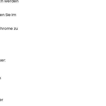
urch werden
en Sie im
 Chrome zu
er:
n
er