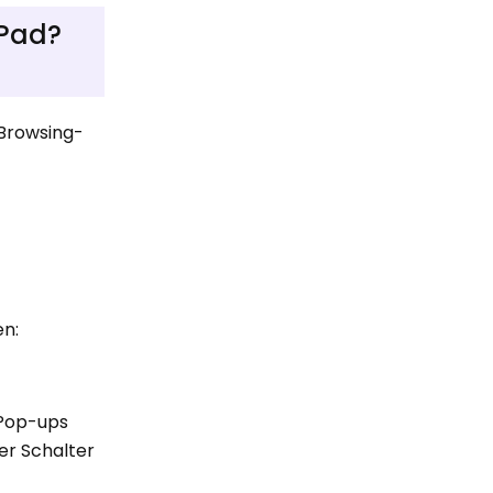
iPad?
-Browsing-
en:
„Pop-ups
der Schalter