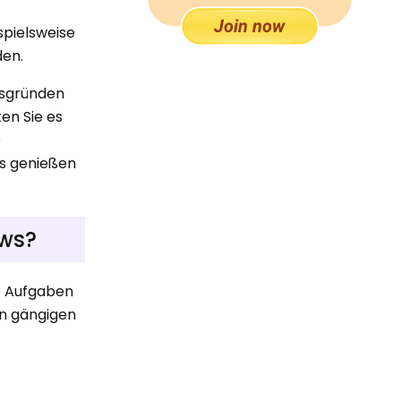
spielsweise
den.
gsgründen
en Sie es
e
nis genießen
ows?
e Aufgaben
in gängigen