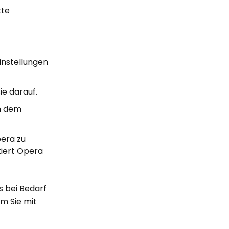
tte
instellungen
ie darauf.
ch dem
pera zu
kiert Opera
s bei Bedarf
m Sie mit