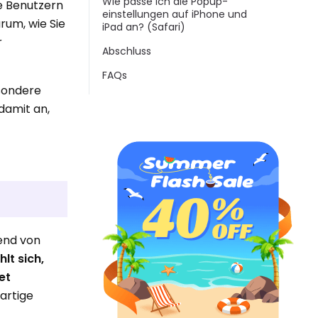
Wie passe ich die Popup-
e Benutzern
einstellungen auf iPhone und
rum, wie Sie
iPad an? (Safari)
r
Abschluss
FAQs
esondere
damit an,
hend von
lt sich,
et
sartige