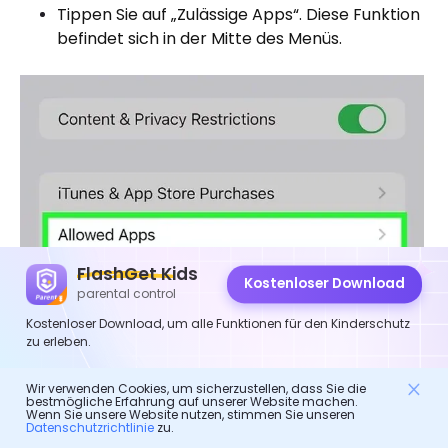
Tippen Sie auf „Zulässige Apps“. Diese Funktion
befindet sich in der Mitte des Menüs.
FlashGet Kids
Kostenloser Download
parental control
Kostenloser Download, um alle Funktionen für den Kinderschutz
zu erleben.
Wir verwenden Cookies, um sicherzustellen, dass Sie die
Tippen Sie auf den Schalter neben der App, um
bestmögliche Erfahrung auf unserer Website machen.
sie auszuschalten. Ein grüner Schalter
Wenn Sie unsere Website nutzen, stimmen Sie unseren
Datenschutzrichtlinie
zu.
bedeutet, dass die App aktiviert ist und Ihr Kind