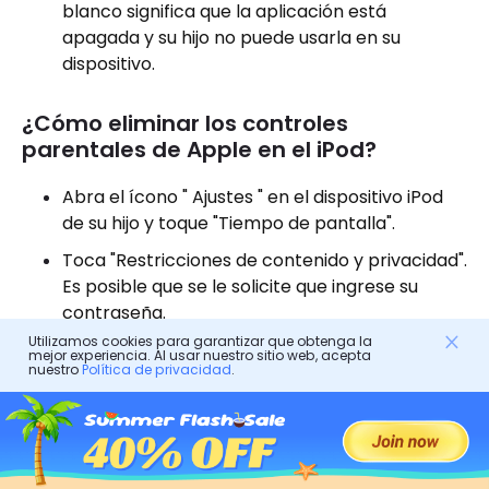
blanco significa que la aplicación está
apagada y su hijo no puede usarla en su
dispositivo.
¿Cómo eliminar los controles
parentales de Apple en el iPod?
Abra el ícono " Ajustes " en el dispositivo iPod
de su hijo y toque "Tiempo de pantalla".
Toca "Restricciones de contenido y privacidad".
Es posible que se le solicite que ingrese su
contraseña.
Utilizamos cookies para garantizar que obtenga la
Toque "Aplicaciones permitidas". Esta función
mejor experiencia. Al usar nuestro sitio web, acepta
nuestro
Política de privacidad
.
se encuentra en el medio del menú.
Toque el interruptor cerca de la aplicación
para desactivarla. Un interruptor verde implica
que la aplicación está habilitada y su hijo ahora