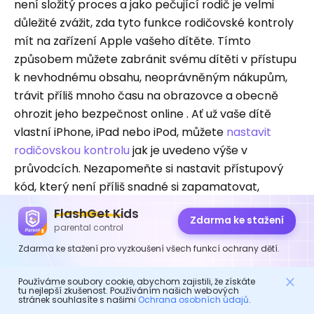
není složitý proces a jako pečující rodič je velmi
důležité zvážit, zda tyto funkce rodičovské kontroly
mít na zařízení Apple vašeho dítěte. Tímto
způsobem můžete zabránit svému dítěti v přístupu
k nevhodnému obsahu, neoprávněným nákupům,
trávit příliš mnoho času na obrazovce a obecně
ohrozit jeho bezpečnost online . Ať už vaše dítě
vlastní iPhone, iPad nebo iPod, můžete
nastavit
rodičovskou kontrolu
jak je uvedeno výše v
průvodcích. Nezapomeňte si nastavit přístupový
kód, který není příliš snadné si zapamatovat,
protože děti jsou nyní velmi zvědavé a mohou to
FlashGet Kids
Zdarma ke stažení
ukončit obcházením slabého přístupového kódu.
parental control
Zdarma ke stažení pro vyzkoušení všech funkcí ochrany dětí.
Jak
Jak nastavit rodičovskou kontrolu pro iPhone v roce
Používáme soubory cookie, abychom zajistili, že získáte
tu nejlepší zkušenost. Používáním našich webových
2023?
stránek souhlasíte s našimi
Ochrana osobních údajů
.