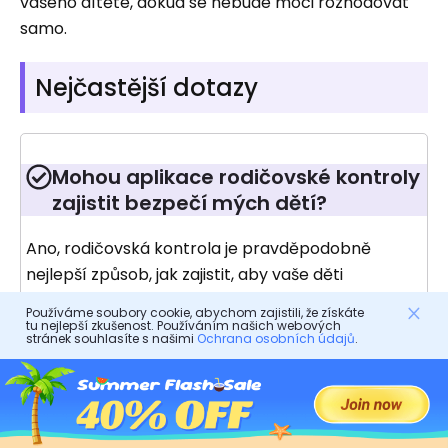
vašeho dítěte, dokud se nebude moci rozhodovat
samo.
Nejčastější dotazy
Mohou aplikace rodičovské kontroly
zajistit bezpečí mých dětí?
Ano, rodičovská kontrola je pravděpodobně
nejlepší způsob, jak zajistit, aby vaše děti
nekonzumovaly digitální materiály, na které by se
Používáme soubory cookie, abychom zajistili, že získáte
neměly dívat. Je to skvělý způsob, jak je chránit,
tu nejlepší zkušenost. Používáním našich webových
stránek souhlasíte s našimi
Ochrana osobních údajů
.
aby měli lepší vývojový proces, když vyrostou.
Musíte však vědět, kdy přestat rodičovskou
kontrolu a nepřehánět to, protože to může ovlivnit
váš vztah s vašimi dětmi.