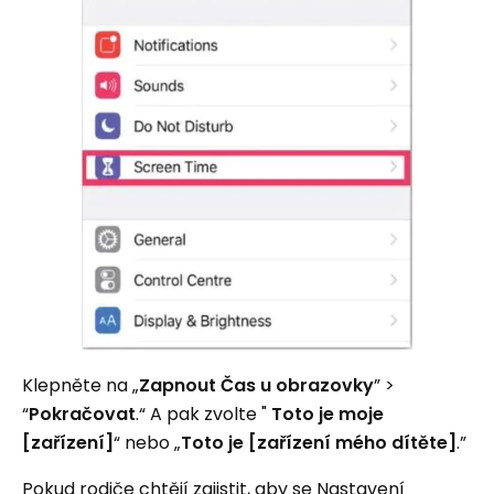
Klepněte na „
Zapnout Čas u obrazovky
” >
“
Pokračovat
.“ A pak zvolte "
Toto je moje
[zařízení]
“ nebo „
Toto je [zařízení mého dítěte]
.”
Pokud rodiče chtějí zajistit, aby se Nastavení