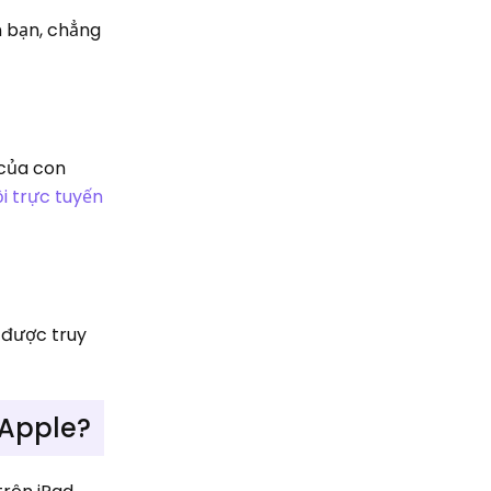
n bạn, chẳng
 của con
i trực tuyến
 được truy
 Apple?