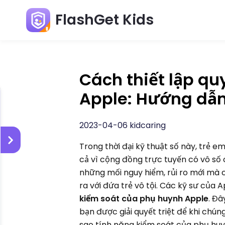
FlashGet Kids
Cách thiết lập q
Apple: Hướng dẫn 
2023-04-06 kidcaring
Trong thời đại kỹ thuật số này, trẻ e
cả vì cộng đồng trực tuyến có vô số c
những mối nguy hiểm, rủi ro mới mà
ra với đứa trẻ vô tội. Các kỹ sư của 
kiểm soát của phụ huynh Apple
. Đ
bạn được giải quyết triệt để khi chún
sao tính năng kiểm soát của phụ huy