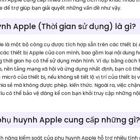
ne để trợ giúp bạn giải quyết những vấn đề như vậy.
nh Apple (Thời gian sử dụng) là gì?
e là một bộ công cụ được tích hợp sẵn trên các thiết b
 các thiết bị Apple của con mình, bao gồm loại nội dung h
 thời gian họ có thể sử dụng màn hình. Ví dụ: bằng cách
, nền tảng mạng xã hội và ứng dụng nhất định, bạn có thể
crô của thiết bị, nếu không sẽ tiết lộ vị trí của thiết bị v
a sẻ mà không được phép. kiến thức. Ngoài ra, việc chặ
 tĩu có thể bảo vệ đáng kể con bạn khỏi truy cập những nộ
phụ huynh Apple cung cấp những gì
ính năng kiểm soát của phụ huynh Apple hỗ trợ nhiều tính