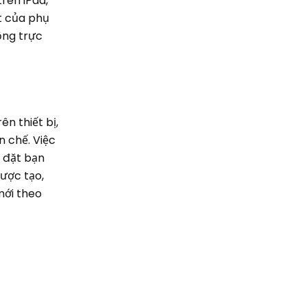
rên iPad,
t của phụ
ộng trực
n thiết bị,
n chế. Việc
i đặt bạn
được tạo,
mới theo