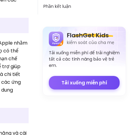
Phần kết luận
FlashGet Kids
ị Apple nhằm
kiểm soát của cha mẹ
ọ có thể
Tải xuống miễn phí để trải nghiệm
 hạn chế
tất cả các tính năng bảo vệ trẻ
em.
 trợ giúp
à chi tiết
n các ứng
Tải xuống miễn phí
i dung
?
 năng và cài