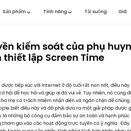
Sản phẩm
Tính năng
Tải xuống
Giá
FlashGet Kids
Ứng dụng kiểm soát của phụ huynh tận tâm cho
tất cả.
uyền kiểm soát của phụ huy
FlashGet Finder
thiết lập Screen Time
An toàn chống trộm của điện thoại bạn, trách
nhiệm của chúng tôi.
m được tiếp xúc với Internet ở độ tuổi rất non nớt, điều nà
ơ hội để học hỏi và giúp ai đó vui vẻ. Tuy nhiên, nó cũng đ
 cha mẹ có trách nhiệm nhận diện và ngăn chặn để chúng
Apple biết điều này và đã phải đưa ra một giải pháp được g
ây là những bộ công cụ đảm bảo sự an toàn và hạnh phúc
g tham gia vào các hoạt động trực tuyến có ý nghĩa . Đây l
nh Apple cung cấp nhiều tính năng tích hợp khác nhau t