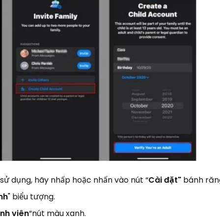
 sử dụng, hãy nhấp hoặc nhấn vào nút “
Cài đặt"
bánh răn
nh
" biểu tượng.
nh viên
“nút màu xanh.