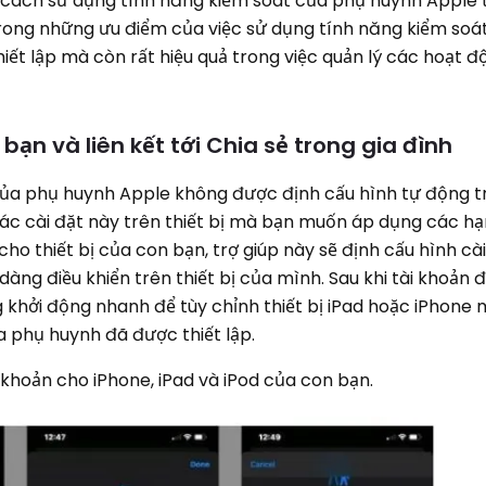
cách sử dụng tính năng kiểm soát của phụ huynh Apple t
rong những ưu điểm của việc sử dụng tính năng kiểm soá
iết lập mà còn rất hiệu quả trong việc quản lý các hoạt đ
bạn và liên kết tới Chia sẻ trong gia đình
của phụ huynh Apple không được định cấu hình tự động trê
ác cài đặt này trên thiết bị mà bạn muốn áp dụng các hạ
ho thiết bị của con bạn, trợ giúp này sẽ định cấu hình cà
 dàng điều khiển trên thiết bị của mình. Sau khi tài khoản 
 khởi động nhanh để tùy chỉnh thiết bị iPad hoặc iPhone 
a phụ huynh đã được thiết lập.
 khoản cho iPhone, iPad và iPod của con bạn.