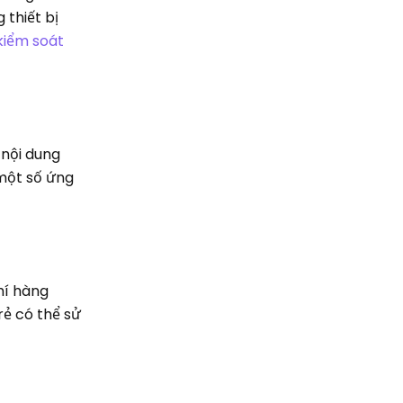
 thiết bị
kiểm soát
 nội dung
 một số ứng
hí hàng
rẻ có thể sử