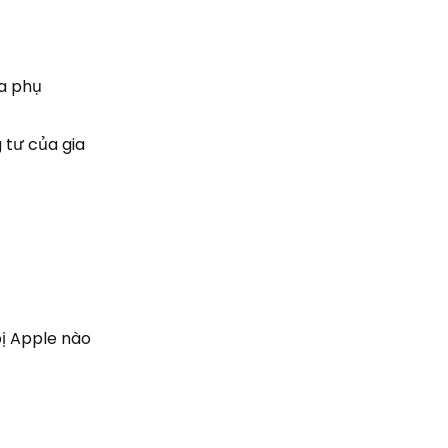
ủa phụ
 tư của gia
bị Apple nào