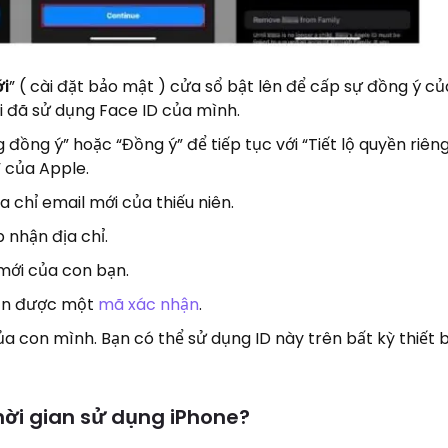
ới
” ( cài đặt bảo mật ) cửa sổ bật lên để cấp sự đồng ý c
i đã sử dụng Face ID của mình.
ồng ý” hoặc “Đồng ý” để tiếp tục với “Tiết lộ quyền riêng
” của Apple.
a chỉ email mới của thiếu niên.
 nhận địa chỉ.
mới của con bạn.
hận được một
mã xác nhận
.
ủa con mình. Bạn có thể sử dụng ID này trên bất kỳ thiết 
hời gian sử dụng iPhone?