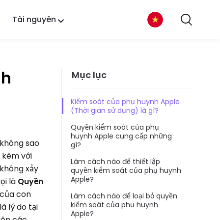
Tài nguyên
nh
Mục lục
Kiểm soát của phụ huynh Apple
(Thời gian sử dụng) là gì?
Quyền kiểm soát của phụ
huynh Apple cung cấp những
y không sao
gì?
i kèm với
Làm cách nào để thiết lập
 không xảy
quyền kiểm soát của phụ huynh
Apple?
ọi là
Quyền
 của con
Làm cách nào để loại bỏ quyền
kiểm soát của phụ huynh
à lý do tại
Apple?
rên các