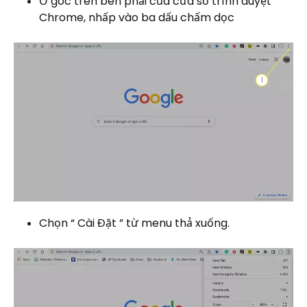
Ở góc trên bên phải của cửa sổ trình duyệt
Chrome, nhấp vào ba dấu chấm dọc
Chọn “ Cài Đặt ” từ menu thả xuống.