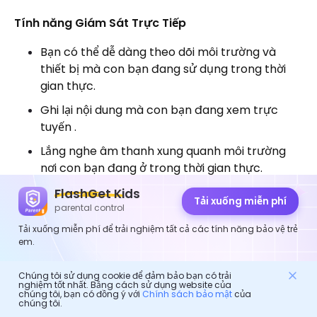
Tính năng Giám Sát Trực Tiếp
Bạn có thể dễ dàng theo dõi môi trường và
thiết bị mà con bạn đang sử dụng trong thời
gian thực.
Ghi lại nội dung mà con bạn đang xem trực
tuyến .
Lắng nghe âm thanh xung quanh môi trường
nơi con bạn đang ở trong thời gian thực.
FlashGet Kids
Tải xuống miễn phí
Dưới đây là cách bật Âm Thanh Một Chiều và bật
parental control
remote camera
FlashGet Kiểm soát của phụ
Tải xuống miễn phí để trải nghiệm tất cả các tính năng bảo vệ trẻ
huynh
.
em.
Bước 1.
Trên bảng điều khiển Giám Sát Trực Tiếp >
Chúng tôi sử dụng cookie để đảm bảo bạn có trải
nghiệm tốt nhất. Bằng cách sử dụng website của
Nhấp vào “
Phản Chiếu Màn Hình
” > Nhấp vào ” Tiếp
chúng tôi, bạn có đồng ý với
Chính sách bảo mật
của
chúng tôi.
tục” và tại đây bạn có thể thấy màn hình điện thoại