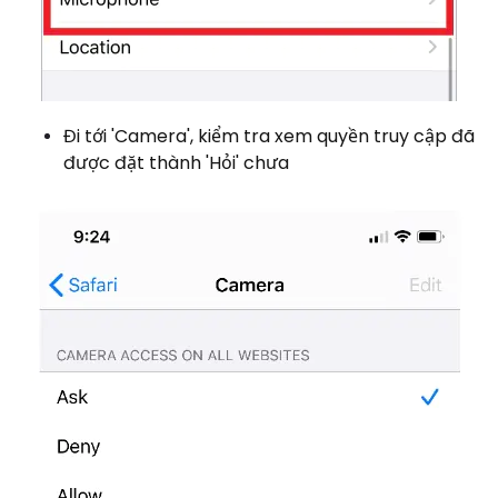
Đi tới 'Camera', kiểm tra xem quyền truy cập đã
được đặt thành 'Hỏi' ​​chưa