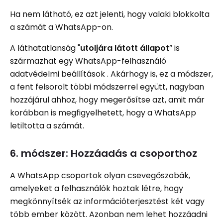
Ha nem látható, ez azt jelenti, hogy valaki blokkolta
a számát a WhatsApp-on.
A láthatatlanság "
utoljára látott állapot
” is
származhat egy WhatsApp-felhasználó
adatvédelmi beállítások . Akárhogy is, ez a módszer,
a fent felsorolt ​​többi módszerrel együtt, nagyban
hozzájárul ahhoz, hogy megerősítse azt, amit már
korábban is megfigyelhetett, hogy a WhatsApp
letiltotta a számát.
6. módszer: Hozzáadás a csoporthoz
A WhatsApp csoportok olyan csevegőszobák,
amelyeket a felhasználók hoztak létre, hogy
megkönnyítsék az információterjesztést két vagy
több ember között. Azonban nem lehet hozzáadni