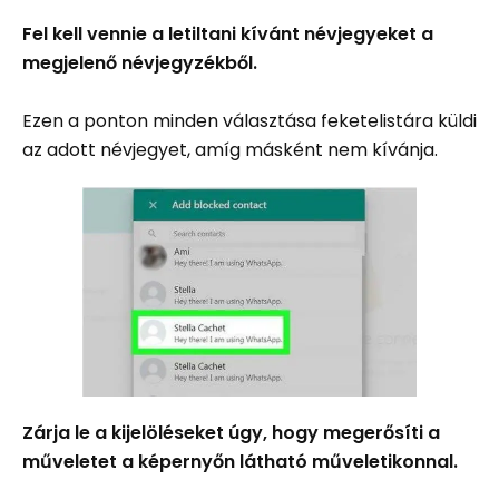
Fel kell vennie a letiltani kívánt névjegyeket a
megjelenő névjegyzékből.
Ezen a ponton minden választása feketelistára küldi
az adott névjegyet, amíg másként nem kívánja.
Zárja le a kijelöléseket úgy, hogy megerősíti a
műveletet a képernyőn látható műveletikonnal.