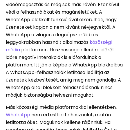
videómegosztás és még sok más révén. Ezenkívül
védi a felhasználókat és magánéletüket. A
WhatsApp blokkolt funkciójával elkerülheti, hogy
üzeneteket kapjon a nem kívánt névjegyektől. A
WhatsApp a világon a legnépszerűbb és
leggyakrabban használt alkalmazás
közösségi
média
platformon. Hasznossága ellenére időről
időre negatív interakciók is előfordulnak a
platformon. Itt jön a képbe a WhatsApp blokkolása.
A WhatsApp-felhasználók letiltása leállítja az
üzenetek kézbesítését, amíg meg nem gondolja. A
WhatsApp által blokkolt felhasználóknak nincs
módjuk biztonságba helyezni magukat.
Más közösségi média platformokkal ellentétben,
WhatsApp
nem értesíti a felhasználót, miután
letiltotta őket. Maguknak kellene rájönniük. Ha
azonban azt gyanítja, hogy valaki letiltotta Önt a