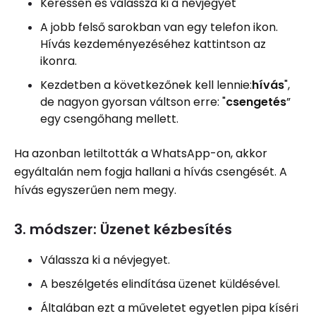
Keressen és válassza ki a névjegyet
A jobb felső sarokban van egy telefon ikon.
Hívás kezdeményezéséhez kattintson az
ikonra.
Kezdetben a következőnek kell lennie:
hívás
",
de nagyon gyorsan váltson erre: "
csengetés
”
egy csengőhang mellett.
Ha azonban letiltották a WhatsApp-on, akkor
egyáltalán nem fogja hallani a hívás csengését. A
hívás egyszerűen nem megy.
3. módszer: Üzenet kézbesítés
Válassza ki a névjegyet.
A beszélgetés elindítása üzenet küldésével.
Általában ezt a műveletet egyetlen pipa kíséri