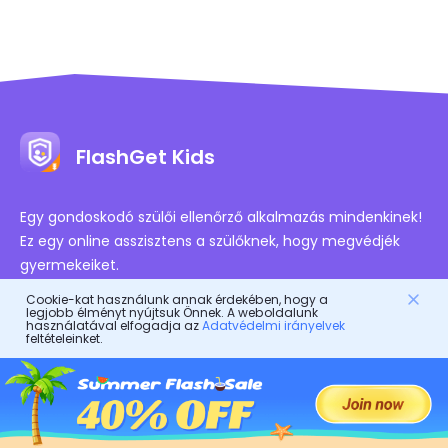
FlashGet Kids
Egy gondoskodó szülői ellenőrző alkalmazás mindenkinek!
Ez egy online asszisztens a szülőknek, hogy megvédjék
gyermekeiket.
Ez egy digitális testőr a gyermekek egészséges életéért.
Cookie-kat használunk annak érdekében, hogy a
legjobb élményt nyújtsuk Önnek. A weboldalunk
használatával elfogadja az
Adatvédelmi irányelvek
feltételeinket.
Engedélyezett Tanúsítványok