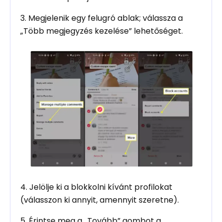
3. Megjelenik egy felugró ablak; válassza a
„Több megjegyzés kezelése” lehetőséget.
4. Jelölje ki a blokkolni kívánt profilokat
(válasszon ki annyit, amennyit szeretne).
5. Érintse meg a „Tovább” gombot a