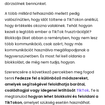
dörzsölnek bennünket.
A több milliárd felhasználó mellett pedig
valószínűtlen, hogy időt töltene a TikTokon anélkül,
hogy értékelés okozna valakinek. Tehát hogyan
kezeli a legtöbb ember a TikTok frusztrációját?
Blokkolja őket abban a reményben, hogy nem lesz
több kommunikáció, csak azért, hogy más
kommunikációt használva megállapodjanak a
fegyverszünetben. És most fel kell oldania a
blokkolást, de még nem tudja, hogyan.
Szerencsére a következő percekben meg fogod
tenni
Fedezze fel a különböző módszereket,
amelyek segítségével feloldhatja barátai,
családtagjai vagy idegenei letiltását
TikTok
.
Te is
megtanulod
hogyan lehet blokkolni és feloldani
a
TikTokon
, amelyet szükség esetén használhat.