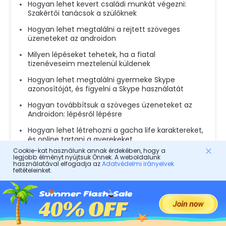
Hogyan lehet kevert családi munkát végezni:
Szakértői tanácsok a szülőknek
Hogyan lehet megtalálni a rejtett szöveges
üzeneteket az androidon
Milyen lépéseket tehetek, ha a fiatal
tizenéveseim meztelenül küldenek
Hogyan lehet megtalálni gyermeke Skype
azonosítóját, és figyelni a Skype használatát
Hogyan továbbítsuk a szöveges üzeneteket az
Androidon: lépésről lépésre
Hogyan lehet létrehozni a gacha life karaktereket,
és online tartani a gyerekeket
Cookie-kat használunk annak érdekében, hogy a
Gmail létrehozása: Hogyan készítsünk Gmail -
legjobb élményt nyújtsuk Önnek. A weboldalunk
fiókot a gyereknek
használatával elfogadja az
Adatvédelmi irányelvek
feltételeinket.