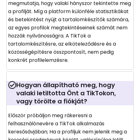
megmutatja, hogy valaki hányszor tekintette meg
a profilját. Míg a platform különféle statisztikákat
és betekintést nyújt a tartalomkészítők számára,
az egyes profilok megtekintéseinek számát nem
hozzák nyilvánosságra. A TikTok a
tartalomkészítésre, az elköteleződésre és a
közösségépítésre összpontosít, nem pedig
konkrét profilelemzésre.
Hogyan állapítható meg, hogy
valaki letiltotta Önt a TikTokon,
vagy törölte a fiókját?
Először próbáljon meg rákeresni a
felhasználónevére a TikTok alkalmazás
keresősávjában; Ha a profiljuk nem jelenik meg a
keresési eredmények között, valószínűleg letilt,