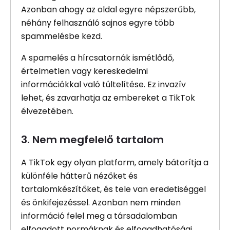
Azonban ahogy az oldal egyre népszerűbb,
néhány felhasználó sajnos egyre több
spammelésbe kezd.
A spamelés a hírcsatornák ismétlődő,
értelmetlen vagy kereskedelmi
információkkal való túltelítése. Ez invazív
lehet, és zavarhatja az embereket a TikTok
élvezetében.
3. Nem megfelelő tartalom
A TikTok egy olyan platform, amely bátorítja a
különféle hátterű nézőket és
tartalomkészítőket, és tele van eredetiséggel
és önkifejezéssel. Azonban nem minden
információ felel meg a társadalomban
elfogadott normáknak és elfogadhatósági