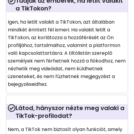
Tudják az emberek, ha letilt valakit
a TikTokon?
Igen, ha letilt valakit a TikTokon, azt általában
mindkét érintett fél ismeri. Ha valakit letilt a
TikTokon, az korlátozza a hozzáférését az Ön
profiljához, tartalmaihoz, valamint a platformon
való kapcsolattartásra. A tiltólistán szereplő
személyek nem férhetnek hozzá a fiókodhoz, nem
nézhetik meg videóidat, nem küldhetnek
üzeneteket, és nem fűzhetnek megjegyzést a
bejegyzéseidhez.
Látod, hányszor nézte meg valaki a
TikTok-profilodat?
Nem, a TikTok nem biztosít olyan funkciót, amely