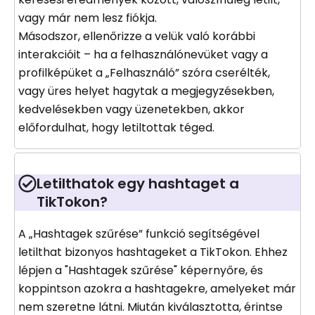
vagy már nem lesz fiókja.
Másodszor, ellenőrizze a velük való korábbi
interakcióit – ha a felhasználónevüket vagy a
profilképüket a „Felhasználó” szóra cserélték,
vagy üres helyet hagytak a megjegyzésekben,
kedvelésekben vagy üzenetekben, akkor
előfordulhat, hogy letiltottak téged.
Letilthatok egy hashtaget a
TikTokon?
A „Hashtagek szűrése” funkció segítségével
letilthat bizonyos hashtageket a TikTokon. Ehhez
lépjen a "Hashtagek szűrése" képernyőre, és
koppintson azokra a hashtagekre, amelyeket már
nem szeretne látni. Miután kiválasztotta, érintse