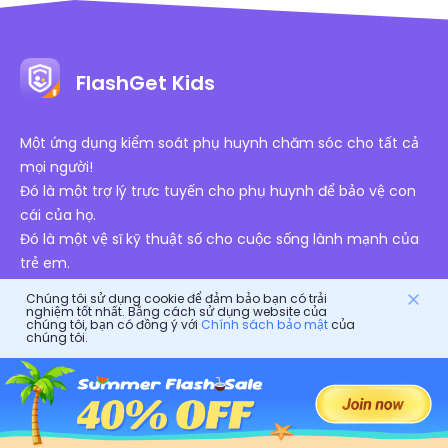
FlashGet Kids
Một ứng dụng kiểm soát phụ huynh chăm sóc cho tất cả
mọi người!
Đó là một trợ lý trực tuyến cho phụ huynh để bảo vệ con
cái của họ.
Đó là một vệ sĩ kỹ thuật số cho cuộc sống lành mạnh của
trẻ em.
Chúng tôi sử dụng cookie để đảm bảo bạn có trải
nghiệm tốt nhất. Bằng cách sử dụng website của
chúng tôi, bạn có đồng ý với
Chính sách bảo mật
của
chúng tôi.
Chứng Nhận Được Ủy Quyền
Công ty