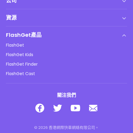
公司
服務條款
資源
最終用戶許可協議
幫助中心
DMCA 政策
FlashGet產品
如何
隱私政策
FlashGet
部落格
FlashGet Kids
廣告政策
兒童在線安全
FlashGet Finder
不要出售我的資訊
下載
FlashGet Cast
關注我們
© 2026 香港網際快車網絡有限公司。