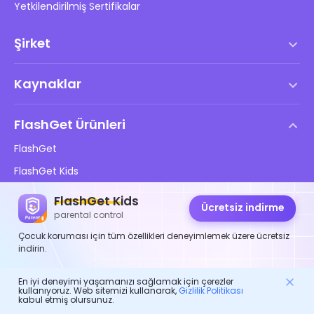
Yetkilendirilmiş Sertifikalar
Şirket
Hizmet Şartları
Kaynaklar
Son Kullanıcı Lisans Anlaşması
Yardım Merkezi
DMCA Politikası
FlashGet Ürünleri
Nasıl
Gizlilik Politikası
FlashGet
Blog
FlashGet Kids
Reklam Politikaları
Çocukların Çevrimiçi Güvenliği
FlashGet Finder
FlashGet Kids
Bilgilerimi Satma
Ücretsiz indirme
İndir
FlashGet Cast
parental control
Çocuk koruması için tüm özellikleri deneyimlemek üzere ücretsiz
indirin.
Bizi takip et
En iyi deneyimi yaşamanızı sağlamak için çerezler
kullanıyoruz. Web sitemizi kullanarak,
Gizlilik Politikası
kabul etmiş olursunuz.