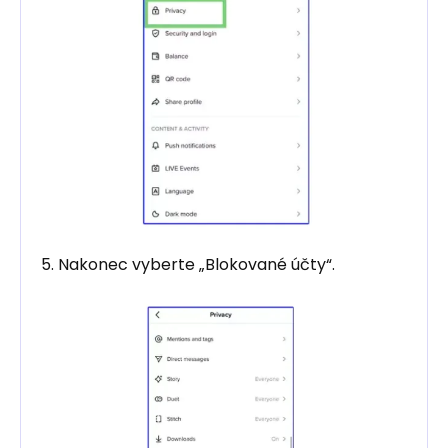
5. Nakonec vyberte „Blokované účty“.