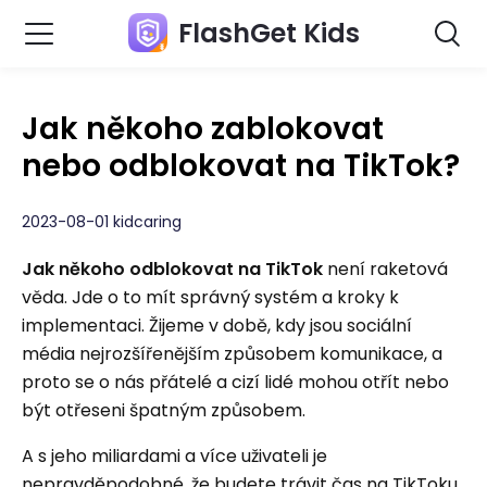
FlashGet Kids
Jak někoho zablokovat
nebo odblokovat na TikTok?
2023-08-01 kidcaring
Jak někoho odblokovat na TikTok
není raketová
věda. Jde o to mít správný systém a kroky k
implementaci. Žijeme v době, kdy jsou sociální
média nejrozšířenějším způsobem komunikace, a
proto se o nás přátelé a cizí lidé mohou otřít nebo
být otřeseni špatným způsobem.
A s jeho miliardami a více uživateli je
nepravděpodobné, že budete trávit čas na TikToku,