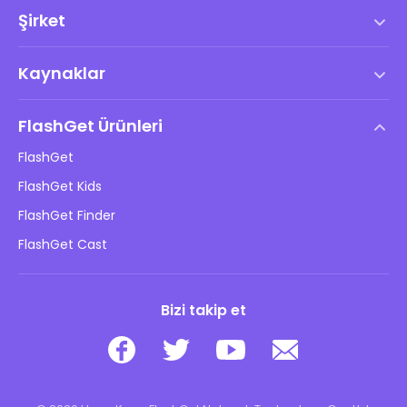
Şirket
Hizmet Şartları
Kaynaklar
Son Kullanıcı Lisans Anlaşması
Yardım Merkezi
DMCA Politikası
FlashGet Ürünleri
Nasıl
Gizlilik Politikası
FlashGet
Blog
FlashGet Kids
Reklam Politikaları
Çocukların Çevrimiçi Güvenliği
FlashGet Finder
Bilgilerimi Satma
İndir
FlashGet Cast
Bizi takip et