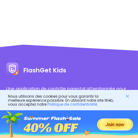
FlashGet Kids
Une application de contrôle parental attentionnée pour
tous !
Nous utilisons des cookies pour vous garantir la
meilleure expérience possible. En utilisant notre site Web,
C'est un assistant en ligne pour les parents afin de
vous acceptez notre
Politique de confidentialité
.
protéger leurs enfants.
C'est un garde du corps numérique pour la vie saine des
enfants.