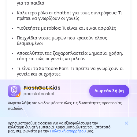
για τα παιδιά
Καλύτερο ρόλο ai chatbot για τους συντρόφους: Τι
πρέπει να γνωρίζουν οι γονείς
Υιοθετήστε με roblox: Τι είναι και είναι ασφαλές
Παιχνίδια ντους μωρών που κρατούν όλους
δεσμευμένοι
Αποκαλύπτοντας ζαχαροπλαστείο: Σημασία, χρήση,
τάση και πώς οι γονείς να μιλούν
Τι είναι το Softcore Porn: Τι πρέπει να γνωρίζουν οι
γονείς και οι χρήστες
Tumblr Safe Mode: Πώς να απενεργοποιήσετε, να
FlashGet Kids
διορθωθούν και οι συμβουλές των γονέων
Δωρεάν λήψη
parental control
Συμμετοχή στα παιδιά με την ιστορία του
Δωρεάν λήψη για να δοκιμάσετε όλες τις δυνατότητες προστασίας
Despereaux
παιδιών.
Πόσο δροσερά μαθηματικά για τα παιδιά κάνει τη
μαθηματική διασκέδαση και συναρπαστική
Χρησιμοποιούμε cookies για να εξασφαλίσουμε την
καλύτερη δυνατή εμπειρία. Χρησιμοποιώντας τον ιστότοπό
μας, συμφωνείτε με την
Πολιτική απορρήτου
μας.