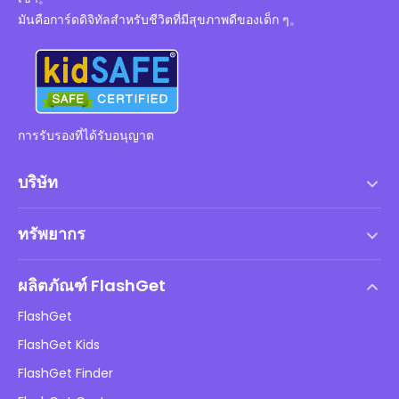
มันคือการ์ดดิจิทัลสำหรับชีวิตที่มีสุขภาพดีของเด็ก ๆ。
การรับรองที่ได้รับอนุญาต
บริษัท
เงื่อนไขการให้บริการ
ทรัพยากร
ข้อตกลงสิทธิ์การใช้งานสำหรับผู้ใช้ปลายทาง
ศูนย์ช่วยเหลือ
นโยบาย DMCA
ผลิตภัณฑ์ FlashGet
วิธี
นโยบายความเป็นส่วนตัว
FlashGet
บล็อก
FlashGet Kids
นโยบายการโฆษณา
ความปลอดภัยของเด็กออนไลน์
FlashGet Finder
อย่าขายข้อมูลของฉัน