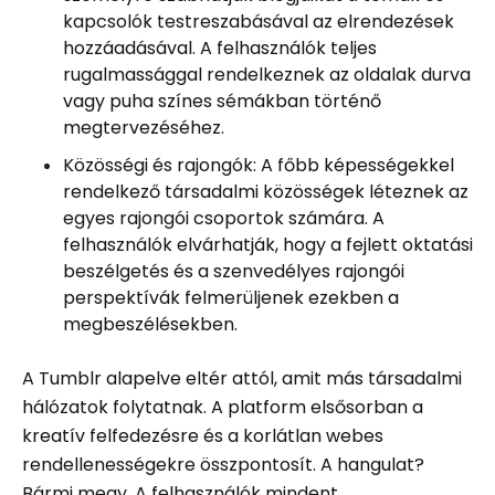
kapcsolók testreszabásával az elrendezések
hozzáadásával. A felhasználók teljes
rugalmassággal rendelkeznek az oldalak durva
vagy puha színes sémákban történő
megtervezéséhez.
Közösségi és rajongók: A főbb képességekkel
rendelkező társadalmi közösségek léteznek az
egyes rajongói csoportok számára. A
felhasználók elvárhatják, hogy a fejlett oktatási
beszélgetés és a szenvedélyes rajongói
perspektívák felmerüljenek ezekben a
megbeszélésekben.
A Tumblr alapelve eltér attól, amit más társadalmi
hálózatok folytatnak. A platform elsősorban a
kreatív felfedezésre és a korlátlan webes
rendellenességekre összpontosít. A hangulat?
Bármi megy. A felhasználók mindent