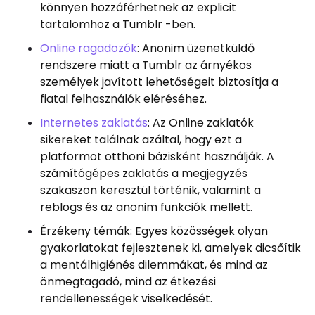
könnyen hozzáférhetnek az explicit
tartalomhoz a Tumblr -ben.
Online ragadozók
: Anonim üzenetküldő
rendszere miatt a Tumblr az árnyékos
személyek javított lehetőségeit biztosítja a
fiatal felhasználók eléréséhez.
Internetes zaklatás
: Az Online zaklatók
sikereket találnak azáltal, hogy ezt a
platformot otthoni bázisként használják. A
számítógépes zaklatás a megjegyzés
szakaszon keresztül történik, valamint a
reblogs és az anonim funkciók mellett.
Érzékeny témák: Egyes közösségek olyan
gyakorlatokat fejlesztenek ki, amelyek dicsőítik
a mentálhigiénés dilemmákat, és mind az
önmegtagadó, mind az étkezési
rendellenességek viselkedését.