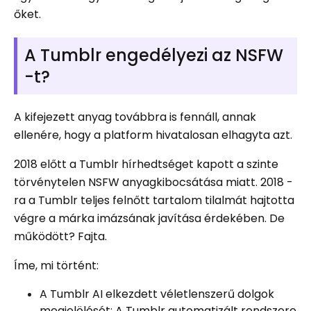
őket.
A Tumblr engedélyezi az NSFW
-t?
A kifejezett anyag továbbra is fennáll, annak
ellenére, hogy a platform hivatalosan elhagyta azt.
2018 előtt a Tumblr hírhedtséget kapott a szinte
törvénytelen NSFW anyagkibocsátása miatt. 2018 -
ra a Tumblr teljes felnőtt tartalom tilalmát hajtotta
végre a márka imázsának javítása érdekében. De
működött? Fajta.
Íme, mi történt:
A Tumblr AI elkezdett véletlenszerű dolgok
megjelölését: A Tumblr automatizált rendszere