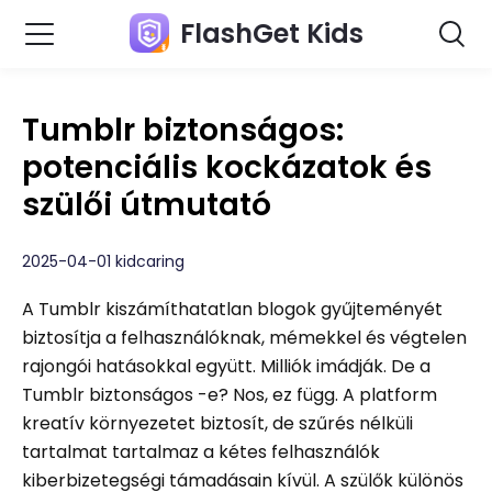
FlashGet Kids
Tumblr biztonságos:
potenciális kockázatok és
szülői útmutató
2025-04-01 kidcaring
A Tumblr kiszámíthatatlan blogok gyűjteményét
biztosítja a felhasználóknak, mémekkel és végtelen
rajongói hatásokkal együtt. Milliók imádják. De a
Tumblr biztonságos -e? Nos, ez függ. A platform
kreatív környezetet biztosít, de szűrés nélküli
tartalmat tartalmaz a kétes felhasználók
kiberbizetegségi támadásain kívül. A szülők különös