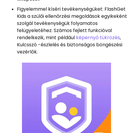
Figyelemmel kíséri tevékenységüket: FlashGet
Kids a szülői ellenőrzési megoldások egyikeként
szolgál tevékenységük folyamatos
felügyeletéhez. Számos fejlett funkcióval
rendelkezik, mint például
képernyő tükrözés
,
Kulcsszó -észlelés és biztonságos böngészési
vezérlők.