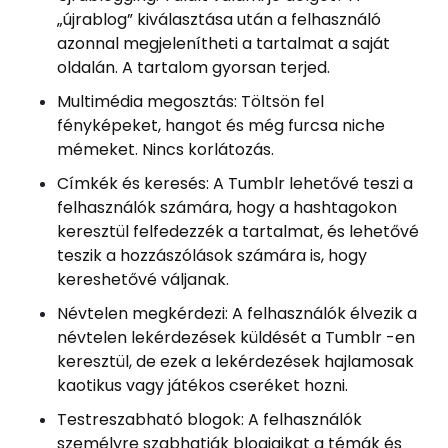
„újrablog” kiválasztása után a felhasználó
azonnal megjelenítheti a tartalmat a saját
oldalán. A tartalom gyorsan terjed.
Multimédia megosztás: Töltsön fel
fényképeket, hangot és még furcsa niche
mémeket. Nincs korlátozás.
Címkék és keresés: A Tumblr lehetővé teszi a
felhasználók számára, hogy a hashtagokon
keresztül felfedezzék a tartalmat, és lehetővé
teszik a hozzászólások számára is, hogy
kereshetővé váljanak.
Névtelen megkérdezi: A felhasználók élvezik a
névtelen lekérdezések küldését a Tumblr -en
keresztül, de ezek a lekérdezések hajlamosak
kaotikus vagy játékos cseréket hozni.
Testreszabható blogok: A felhasználók
személyre szabhatják blogjaikat a témák és