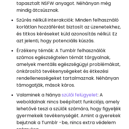
tapasztalt NSFW anyagot. Néhányan még
mindig átcsúsznak.
Szűrés nélküli interakciók: Minden felhasználó
korlátlan hozzáférést biztosít az üzenetekhez,
és titkos kéréseket küld azonosítás nélkül. Ez
azt jelenti, hogy potenciális kúszás.
Érzékeny témák: A Tumblr felhasználók
számos egészségtelen témát tárgyalnak,
amelyek mentális egészségügyi problémákat,
önkárosító tevékenységeket és étkezési
rendellenességeket tartalmaznak. Néhányan
támogatják, mások káros.
Valaminek a hiánya
szülői felügyelet
: A
weboldalnak nincs beépített funkciója, amely
lehetővé teszi a szülők számára, hogy figyeljék
gyermekeik tevékenységét. Amint a gyerekek
bejutnak a Tumblr -be, nincs extra védelem