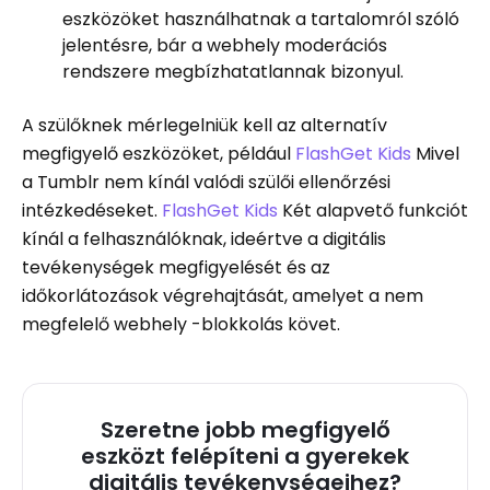
eszközöket használhatnak a tartalomról szóló
jelentésre, bár a webhely moderációs
rendszere megbízhatatlannak bizonyul.
A szülőknek mérlegelniük kell az alternatív
megfigyelő eszközöket, például
FlashGet Kids
Mivel
a Tumblr nem kínál valódi szülői ellenőrzési
intézkedéseket.
FlashGet Kids
Két alapvető funkciót
kínál a felhasználóknak, ideértve a digitális
tevékenységek megfigyelését és az
időkorlátozások végrehajtását, amelyet a nem
megfelelő webhely -blokkolás követ.
Szeretne jobb megfigyelő
eszközt felépíteni a gyerekek
digitális tevékenységeihez?