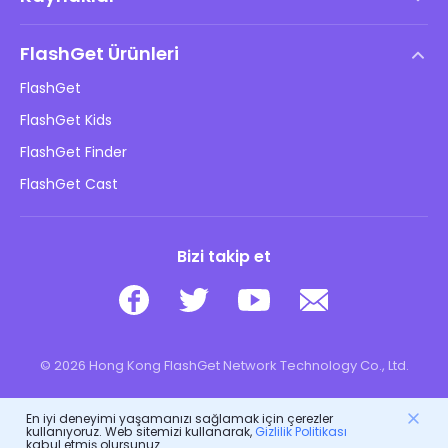
Son Kullanıcı Lisans Anlaşması
Yardım Merkezi
DMCA Politikası
FlashGet Ürünleri
Nasıl
Gizlilik Politikası
FlashGet
Blog
FlashGet Kids
Reklam Politikaları
Çocukların Çevrimiçi Güvenliği
FlashGet Finder
Bilgilerimi Satma
İndir
FlashGet Cast
Bizi takip et
© 2026 Hong Kong FlashGet Network Technology Co., Ltd.
En iyi deneyimi yaşamanızı sağlamak için çerezler
kullanıyoruz. Web sitemizi kullanarak,
Gizlilik Politikası
kabul etmiş olursunuz.