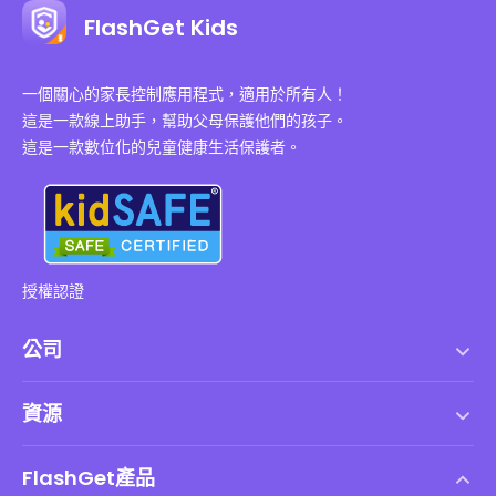
FlashGet Kids
一個關心的家長控制應用程式，適用於所有人！
這是一款線上助手，幫助父母保護他們的孩子。
這是一款數位化的兒童健康生活保護者。
授權認證
公司
服務條款
資源
最終用戶許可協議
幫助中心
DMCA 政策
FlashGet產品