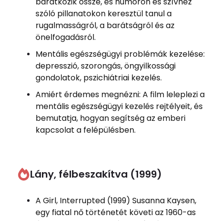
barátkozik össze, és humoron és szívhez
szóló pillanatokon keresztül tanul a
rugalmasságról, a barátságról és az
önelfogadásról.
Mentális egészségügyi problémák kezelése:
depresszió, szorongás, öngyilkossági
gondolatok, pszichiátriai kezelés.
Amiért érdemes megnézni: A film leleplezi a
mentális egészségügyi kezelés rejtélyeit, és
bemutatja, hogyan segítség az emberi
kapcsolat a felépülésben.
Lány, félbeszakítva (1999)
A Girl, Interrupted (1999) Susanna Kaysen,
egy fiatal nő történetét követi az 1960-as