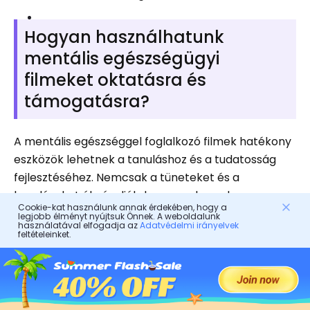
Hogyan használhatunk
mentális egészségügyi
filmeket oktatásra és
támogatásra?
A mentális egészséggel foglalkozó filmek hatékony
eszközök lehetnek a tanuláshoz és a tudatosság
fejlesztéséhez. Nemcsak a tüneteket és a
kezeléseket ábrázolják, hanem a komplex
Cookie-kat használunk annak érdekében, hogy a
rendellenességek megértését is megkönnyítik. A
legjobb élményt nyújtsuk Önnek. A weboldalunk
használatával elfogadja az
Adatvédelmi irányelvek
gyerekekkel együtt nézve ezek a filmek nyílt
feltételeinket.
beszélgetéseket ösztönöznek az érzelmekről, a
megküzdésről és a jóllétről – különösen, ha olyan
eszközökkel párosulnak, amelyek biztonságos,
korosztálynak megfelelő tartalmat biztosítanak.