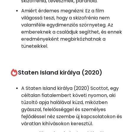
skizofrénia, téveszmék, paranoia.
Amiért érdemes megnézni: Ez a film
világossá teszi, hogy a skizofrénia nem
valamiféle egydimenziós szörnyeteg. Az
embereknek a családjuk segíthet, és ennek
eredményeként megbirkózhatnak a
tüneteikkel.
Staten Island királya (2020)
A Staten Island királya (2020) Scottot, egy
céltalan fiatalembert követi nyomon, aki
tűzoltó apja halálával küzd, miközben
gyásszal, felelősséggel és személyes
fejlődéssel néz szembe új kapcsolatokon és
váratlan kihívásokon keresztül.