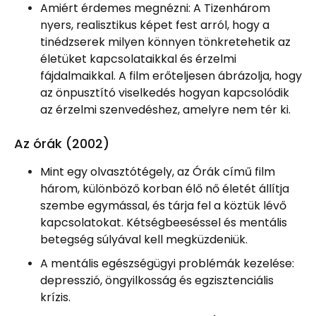
Amiért érdemes megnézni: A Tizenhárom
nyers, realisztikus képet fest arról, hogy a
tinédzserek milyen könnyen tönkretehetik az
életüket kapcsolataikkal és érzelmi
fájdalmaikkal. A film erőteljesen ábrázolja, hogy
az önpusztító viselkedés hogyan kapcsolódik
az érzelmi szenvedéshez, amelyre nem tér ki.
Az órák (2002)
Mint egy olvasztótégely, az Órák című film
három, különböző korban élő nő életét állítja
szembe egymással, és tárja fel a köztük lévő
kapcsolatokat. Kétségbeeséssel és mentális
betegség súlyával kell megküzdeniük.
A mentális egészségügyi problémák kezelése:
depresszió, öngyilkosság és egzisztenciális
krízis.