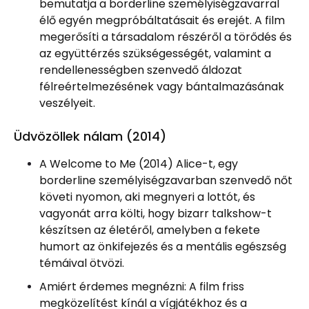
bemutatja a borderline személyiségzavarral
élő egyén megpróbáltatásait és erejét. A film
megerősíti a társadalom részéről a törődés és
az együttérzés szükségességét, valamint a
rendellenességben szenvedő áldozat
félreértelmezésének vagy bántalmazásának
veszélyeit.
Üdvözöllek nálam (2014)
A Welcome to Me (2014) Alice-t, egy
borderline személyiségzavarban szenvedő nőt
követi nyomon, aki megnyeri a lottót, és
vagyonát arra költi, hogy bizarr talkshow-t
készítsen az életéről, amelyben a fekete
humort az önkifejezés és a mentális egészség
témáival ötvözi.
Amiért érdemes megnézni: A film friss
megközelítést kínál a vígjátékhoz és a