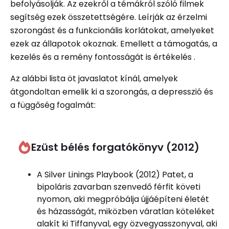
befolyásolják. Az ezekről a témákról szóló filmek
segítség ezek összetettségére. Leírják az érzelmi
szorongást és a funkcionális korlátokat, amelyeket
ezek az állapotok okoznak. Emellett a támogatás, a
kezelés és a remény fontosságát is értékelés .
Az alábbi lista öt javaslatot kínál, amelyek
átgondoltan emelik ki a szorongás, a depresszió és
a függőség fogalmát:
Ezüst bélés forgatókönyv (2012)
A Silver Linings Playbook (2012) Patet, a
bipoláris zavarban szenvedő férfit követi
nyomon, aki megpróbálja újjáépíteni életét
és házasságát, miközben váratlan köteléket
alakít ki Tiffanyval, egy özvegyasszonyval, aki