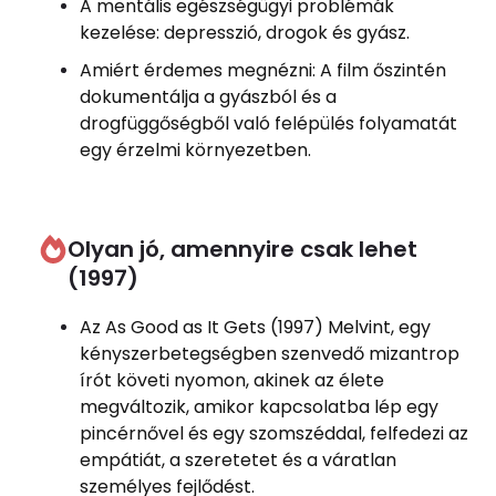
A mentális egészségügyi problémák
kezelése: depresszió, drogok és gyász.
Amiért érdemes megnézni: A film őszintén
dokumentálja a gyászból és a
drogfüggőségből való felépülés folyamatát
egy érzelmi környezetben.
Olyan jó, amennyire csak lehet
(1997)
Az As Good as It Gets (1997) Melvint, egy
kényszerbetegségben szenvedő mizantrop
írót követi nyomon, akinek az élete
megváltozik, amikor kapcsolatba lép egy
pincérnővel és egy szomszéddal, felfedezi az
empátiát, a szeretetet és a váratlan
személyes fejlődést.