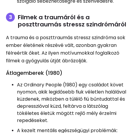
szolgáló sebezhetőségre és szenvedésre.
Filmek a traumáról és a
poszttraumás stressz szindrómáról
A trauma és a poszttraumás stressz szindróma sok
ember életének részévé vált, azonban gyakran
félreértik őket. Az ilyen motívumokkal foglalkozó
filmek a gyógyulás útját ábrázolják.
Átlagemberek (1980)
Az Ordinary People (1980) egy családot követ
nyomon, akik legidősebb fiuk véletlen halálával
küzdenek, miközben a túlélő fiú bűntudattal és
depresszióval küzd, feltárva a látszólag
tökéletes életük mögött rejlő mély érzelmi
repedéseket.
A kezelt mentális egészségügyi problémák: