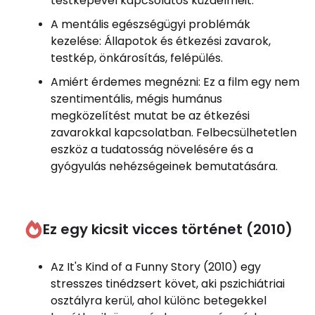
testképével kapcsolatos küzdelmeit.
A mentális egészségügyi problémák
kezelése: Állapotok és étkezési zavarok,
testkép, önkárosítás, felépülés.
Amiért érdemes megnézni: Ez a film egy nem
szentimentális, mégis humánus
megközelítést mutat be az étkezési
zavarokkal kapcsolatban. Felbecsülhetetlen
eszköz a tudatosság növelésére és a
gyógyulás nehézségeinek bemutatására.
Ez egy kicsit vicces történet (2010)
Az It's Kind of a Funny Story (2010) egy
stresszes tinédzsert követ, aki pszichiátriai
osztályra kerül, ahol különc betegekkel