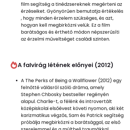
film segítség a tinédzsereknek megérteni az
érzéseiket. Gyönyörűen bemutatja értékelés
, hogy minden érzelem szükséges, és azt,
hogyan kell megbirkózni velük. Ez a film
barátságos és érthető módon népszerűsíti
az érzelmi műveltséget családi szinten.
A falvirág létének előnyei (2012)
A The Perks of Being a Wallflower (2012) egy
felnőtté válásról szóló dráma, amely
Stephen Chbosky bestseller regényén
alapul. Charlie-t, a félénk és introvertált
középiskolai elsőévest követi nyomon, aki két
karizmatikus végzős, Sam és Patrick segítség
próbálja megbirkózni a barátsággal, az első
szerelemmel és a múltbeli traumákkal.