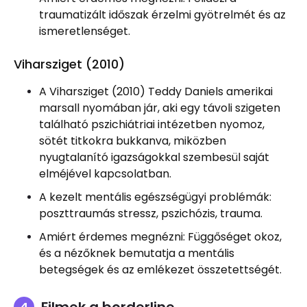
traumatizált időszak érzelmi gyötrelmét és az
ismeretlenséget.
Viharsziget (2010)
A Viharsziget (2010) Teddy Daniels amerikai
marsall nyomában jár, aki egy távoli szigeten
található pszichiátriai intézetben nyomoz,
sötét titkokra bukkanva, miközben
nyugtalanító igazságokkal szembesül saját
elméjével kapcsolatban.
A kezelt mentális egészségügyi problémák:
poszttraumás stressz, pszichózis, trauma.
Amiért érdemes megnézni: Függőséget okoz,
és a nézőknek bemutatja a mentális
betegségek és az emlékezet összetettségét.
Filmek a borderline