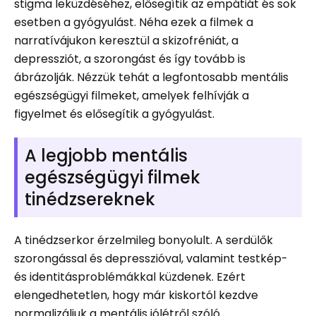
stigma leküzdéséhez, elősegítik az empátiát és sok
esetben a gyógyulást. Néha ezek a filmek a
narratívájukon keresztül a skizofréniát, a
depressziót, a szorongást és így tovább is
ábrázolják. Nézzük tehát a legfontosabb mentális
egészségügyi filmeket, amelyek felhívják a
figyelmet és elősegítik a gyógyulást.
A legjobb mentális
egészségügyi filmek
tinédzsereknek
A tinédzserkor érzelmileg bonyolult. A serdülők
szorongással és depresszióval, valamint testkép-
és identitásproblémákkal küzdenek. Ezért
elengedhetetlen, hogy már kiskortól kezdve
normalizáljuk a mentális jólétről szóló