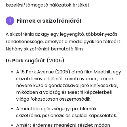
kezelési/támogató hálózatok értékét.
Filmek a skizofréniáról
A skizofrénia az agy egy legyengítő, többtényezős
rendellenessége, amelyet a média gyakran félreért.
Néhány skizofréniát bemutató film:
15 Park sugárút (2005)
A 15 Park Avenue (2005) című film Meethit, egy
skizofréniával élő nőt követi nyomon, akinek
nővére küzd a gondozásával járó kihívásokkal,
miközben a valóság és Meethi képzeletbeli
világa fokozatosan összemosódik.
A mentális egészségügyi problémák:
skizofrénia, pszichózis és családi kapcsolatok.
Amiért érdemes megnézni: részlet módon