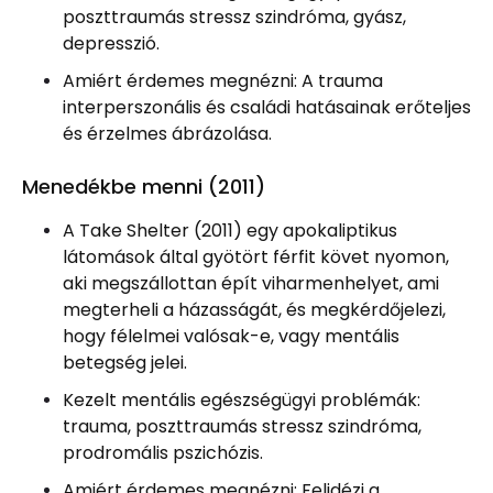
poszttraumás stressz szindróma, gyász,
depresszió.
Amiért érdemes megnézni: A trauma
interperszonális és családi hatásainak erőteljes
és érzelmes ábrázolása.
Menedékbe menni (2011)
A Take Shelter (2011) egy apokaliptikus
látomások által gyötört férfit követ nyomon,
aki megszállottan épít viharmenhelyet, ami
megterheli a házasságát, és megkérdőjelezi,
hogy félelmei valósak-e, vagy mentális
betegség jelei.
Kezelt mentális egészségügyi problémák:
trauma, poszttraumás stressz szindróma,
prodromális pszichózis.
Amiért érdemes megnézni: Felidézi a