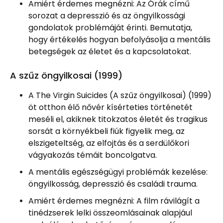
Amiért érdemes megnézni: Az Órák című
sorozat a depresszió és az öngyilkossági
gondolatok problémáját érinti. Bemutatja,
hogy értékelés hogyan befolyásolja a mentális
betegségek az életet és a kapcsolatokat.
A szűz öngyilkosai (1999)
A The Virgin Suicides (A szűz öngyilkosai) (1999)
öt otthon élő nővér kísérteties történetét
meséli el, akiknek titokzatos életét és tragikus
sorsát a környékbeli fiúk figyelik meg, az
elszigeteltség, az elfojtás és a serdülőkori
vágyakozás témáit boncolgatva.
A mentális egészségügyi problémák kezelése:
öngyilkosság, depresszió és családi trauma.
Amiért érdemes megnézni: A film rávilágít a
tinédzserek lelki összeomlásainak alapjául