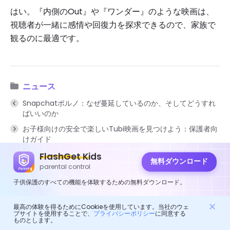
はい。『内側のOut』や『ワンダー』のような映画は、
視聴者が一緒に感情や回復力を探求できるので、家族で
観るのに最適です。
ニュース
Snapchatポルノ：なぜ蔓延しているのか、そしてどうすれ
ばいいのか
お子様向けの安全で楽しいTubi映画を見つけよう：保護者向
けガイド
FlashGet Kids
無料ダウンロード
parental control
子供保護のすべての機能を体験するための無料ダウンロード。
FlashGet キッズ
無料ダウンロード。シンプルなセットアップ。
最高の体験を得るためにCookieを使用しています。当社のウェ
ブサイトを使用することで、
プライバシーポリシー
に同意する
信頼できる保護。
ものとします。