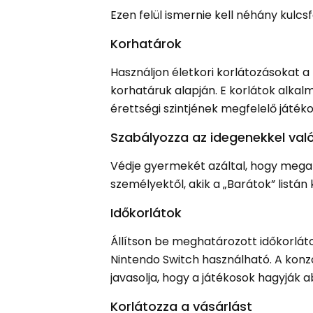
Ezen felül ismernie kell néhány kulcs
Korhatárok
Használjon életkori korlátozásokat a
korhatáruk alapján. E korlátok alka
érettségi szintjének megfelelő játéko
Szabályozza az idegenekkel va
Védje gyermekét azáltal, hogy mega
személyektől, akik a „Barátok” listán k
Időkorlátok
Állítson be meghatározott időkorláto
Nintendo Switch használható. A konz
javasolja, hogy a játékosok hagyják
Korlátozza a vásárlást