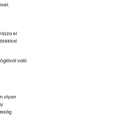
vel.
rázza el
játékkal
ógiával való
en olyan
gy
masság