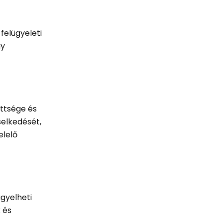
felügyeleti
gy
ettsége és
selkedését,
elelő
ügyelheti
 és