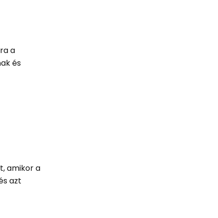
ra a
nak és
n
t, amikor a
és azt