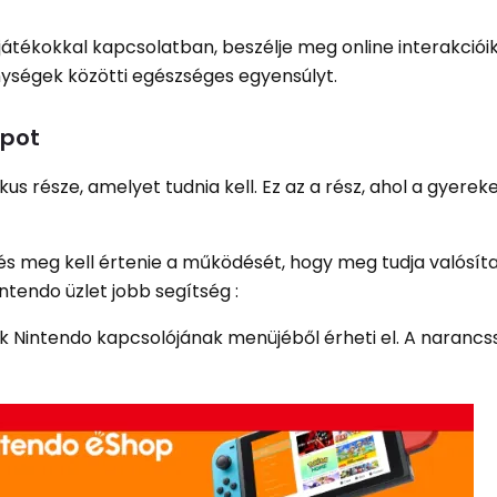
 játékokkal kapcsolatban, beszélje meg online interakcióik
ységek közötti egészséges egyensúlyt.
opot
us része, amelyet tudnia kell. Ez az a rész, ahol a gyereke
s meg kell értenie a működését, hogy meg tudja valósíta
ntendo üzlet jobb segítség :
ek Nintendo kapcsolójának menüjéből érheti el. A naranc