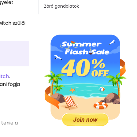
gyelet
Záró gondolatok
itch szülői
itch
.
ni fogja
rtenie a