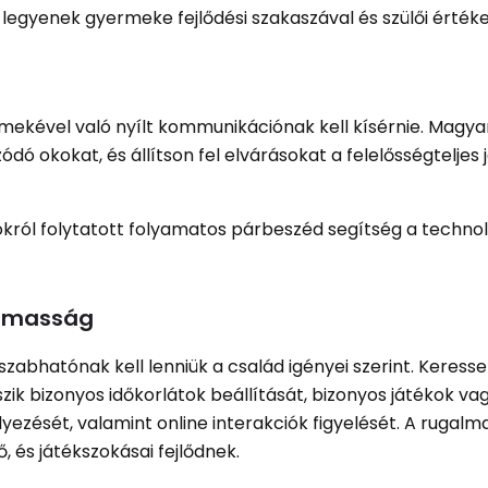
legyenek gyermeke fejlődési szakaszával és szülői értékei
ermekével való nyílt kommunikációnak kell kísérnie. Magya
ó okokat, és állítson fel elvárásokat a felelősségteljes 
sokról folytatott folyamatos párbeszéd segítség a technol
almasság
reszabhatónak kell lenniük a család igényei szerint. Keress
ik bizonyos időkorlátok beállítását, bizonyos játékok va
yezését, valamint online interakciók figyelését. A rugal
 és játékszokásai fejlődnek.