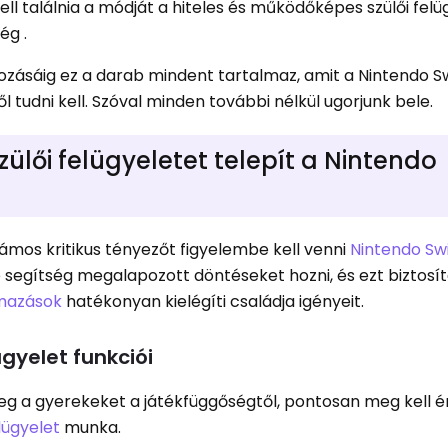
ll találnia a módját a hiteles és működőképes szülői felü
ég .
tozásáig ez a darab mindent tartalmaz, amit a Nintendo Sw
 tudni kell. Szóval minden további nélkül ugorjunk bele.
 szülői felügyeletet telepít a Nintendo
számos kritikus tényezőt figyelembe kell venni
Nintendo Sw
egítség megalapozott döntéseket hozni, és ezt biztosíta
lmazások
hatékonyan kielégíti családja igényeit.
ügyelet funkciói
eg a gyerekeket a játékfüggőségtől, pontosan meg kell é
elügyelet
munka.