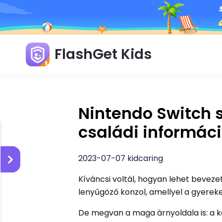
FlashGet Kids
Nintendo Switch s
családi informác
2023-07-07 kidcaring
Kíváncsi voltál, hogyan lehet beveze
lenyűgöző konzol, amellyel a gyerek
De megvan a maga árnyoldala is: a ko