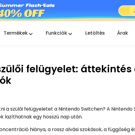
Termékek
Funkciók
Letöltés
Árak
FlashGet Kids
Gondoskodó szülői felügyeleti alkalmazás
mindenki számára.
zülői felügyelet: áttekintés
FlashGet Finder
iók
Telefonja lopás elleni védelme, a mi
felelősségünk.
tni a szülői felügyeletet a Nintendo Switchen? A Nintendo
ek lazíthatnak egy hosszú nap után.
ncentráció hiánya, a rossz alvási szokások, a függőség é