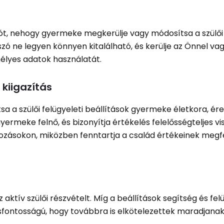
zót, nehogy gyermeke megkerülje vagy módosítsa a szülői 
elszó ne legyen könnyen kitalálható, és kerülje az Önnel va
élyes adatok használatát.
 kiigazítás
a a szülői felügyeleti beállítások gyermeke életkora, ér
yermeke felnő, és bizonyítja értékelés felelősségteljes vi
tozásokon, miközben fenntartja a család értékeinek megf
z aktív szülői részvételt. Míg a beállítások segítség és fel
fontosságú, hogy továbbra is elkötelezettek maradjanak