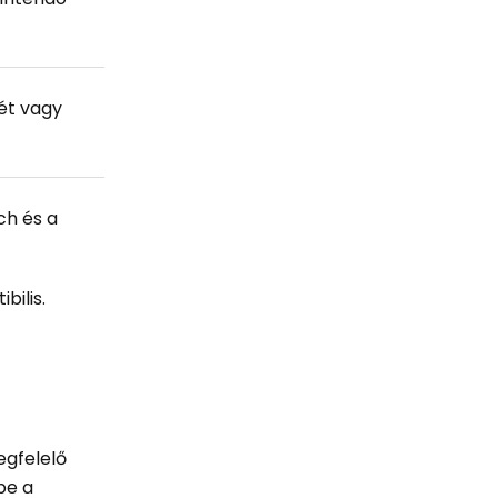
ét vagy
ch és a
bilis.
egfelelő
be a