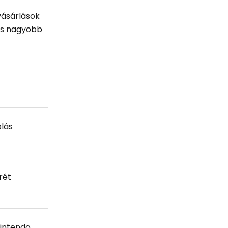
vásárlások
 és nagyobb
olás
rét
Nintendo