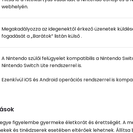
webhelyén.
Megakadályozza az idegenektől érkező üzenetek küldés
fogadását a „Barátok” listán külső .
A Nintendo szülői felügyelet kompatibilis a Nintendo Swit
Nintendo Switch Lite rendszerrel is.
Ezenkívül iOS és Android operációs rendszerrel is kompati
tások
r vegye figyelembe gyermeke életkorát és érettségét. A m
ekek és tinédzserek esetében eltérőek lehetnek. Állítsa 