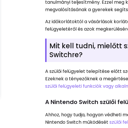
tanulmányi teljesítmény. Ezzel meg ke
megvalósításának a gyerekek segíts
Az időkorlátoktól a vásárlások korlá
felügyeletéről és azok megkerüléséről
Mit kell tudni, mielőtt
Switchre?
A szülői felügyelet telepítése előtt 
Ezeknek a tényezőknek a megértése s
szülői felügyeleti funkciók vagy alka
A Nintendo Switch szülői fel
Ahhoz, hogy tudja, hogyan védheti m
Nintendo Switch működését
szülői f