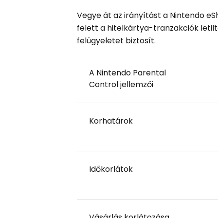
Vegye át az irányítást a Nintendo e
felett a hitelkártya-tranzakciók let
felügyeletet biztosít.
A Nintendo Parental
Control jellemzői
Korhatárok
Időkorlátok
Vásárlás korlátozása