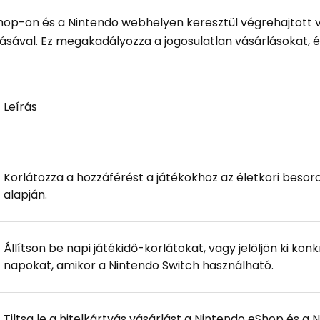
Shop-on és a Nintendo webhelyen keresztül végrehajtott 
iltásával. Ez megakadályozza a jogosulatlan vásárlásokat,
Leírás
Korlátozza a hozzáférést a játékokhoz az életkori besor
alapján.
Állítson be napi játékidő-korlátokat, vagy jelöljön ki konk
napokat, amikor a Nintendo Switch használható.
Tiltsa le a hitelkártyás vásárlást a Nintendo eShop és a 