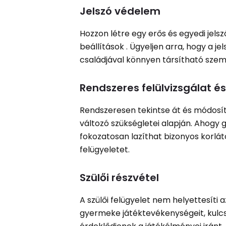
Jelszó védelem
Hozzon létre egy erős és egyedi jels
beállítások . Ügyeljen arra, hogy a j
családjával könnyen társítható szem
Rendszeres felülvizsgálat és
Rendszeresen tekintse át és módosíts
változó szükségletei alapján. Ahogy g
fokozatosan lazíthat bizonyos korlá
felügyeletet.
Szülői részvétel
A szülői felügyelet nem helyettesíti a
gyermeke játéktevékenységeit, kulcs