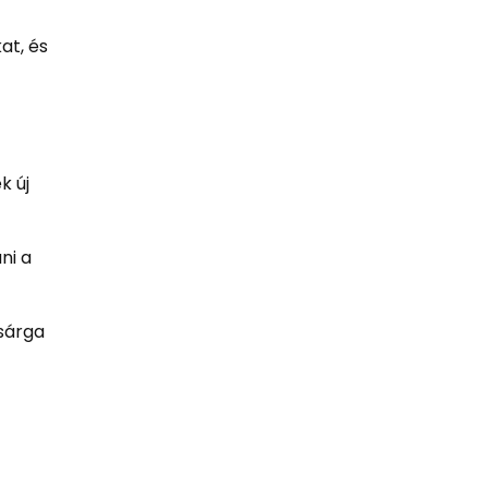
at, és
k új
ni a
ssárga