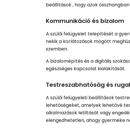
beállítások , hogy azok összhangban 
Kommunikáció és bizalom
A szülői felügyelet telepítését a gy
nekik a korlátozások mögött meghúzód
szemben.
A bizalomépítés és a digitális szoká
egészséges kapcsolat kialakítását.
Testreszabhatóság és rug
A szülői felügyeleti beállítások test
lehetőségeket, amelyek lehetővé tesz
alkalmazások letiltását vagy engedél
elengedhetetlen, ahogy gyermeke nő,