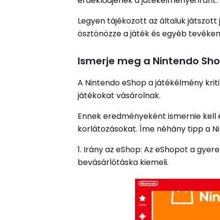
érdeklődjenek a játékélményei iránt.
Legyen tájékozott az általuk játszott
ösztönözze a játék és egyéb tevéken
Ismerje meg a Nintendo Sh
A Nintendo eShop a játékélmény kritik
játékokat vásárolnak.
Ennek eredményeként ismernie kell é
korlátozásokat. Íme néhány tipp a Ni
1. Irány az eShop: Az eShopot a gyer
bevásárlótáska kiemeli.