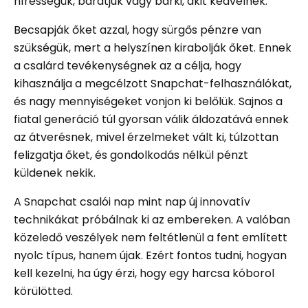
hírességük, barátjuk vagy bárki, akit kedvelnek.
Becsapják őket azzal, hogy sürgős pénzre van
szükségük, mert a helyszínen kirabolják őket. Ennek
a csalárd tevékenységnek az a célja, hogy
kihasználja a megcélzott Snapchat-felhasználókat,
és nagy mennyiségeket vonjon ki belőlük. Sajnos a
fiatal generáció túl gyorsan válik áldozatává ennek
az átverésnek, mivel érzelmeket vált ki, túlzottan
felizgatja őket, és gondolkodás nélkül pénzt
küldenek nekik.
A Snapchat csalói nap mint nap új innovatív
technikákat próbálnak ki az embereken. A valóban
közeledő veszélyek nem feltétlenül a fent említett
nyolc típus, hanem újak. Ezért fontos tudni, hogyan
kell kezelni, ha úgy érzi, hogy egy harcsa kóborol
körülötted.