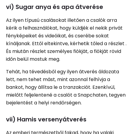
vi) Sugar anya és apa átverése
Az ilyen típusú csalásokat illetően a csalók arra
kérik a felhasználókat, hogy küldjék el nekik privát
fényképeiket és videóikat, és cserébe sokat
kínáljanak. Ettől eltekintve, kérhetik tőled a részlet .
És miután részlet személyes fiókját, a fiókját rövid
időn belül mostuk meg.
Tehát, ha tévedésből egy ilyen átverés áldozata
lett, nem tehet mást, mint azonnal felhívja a
bankot, hogy állítsa le a tranzakciót. Ezenkívül,
mielőtt feljelentené a csalót a Snapchaten, tegyen
bejelentést a helyi rendőrségen.
vii) Hamis versenyátverés
Az emberi természetből fakad, hogy ha valaki