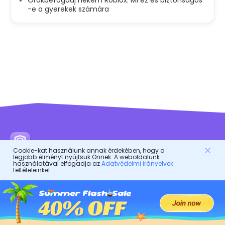
Örökbefogadj nekem Roblox: Mi ez és biztonságos
-e a gyerekek számára
FlashGet Kids
Cookie-kat használunk annak érdekében, hogy a
legjobb élményt nyújtsuk Önnek. A weboldalunk
használatával elfogadja az
Adatvédelmi irányelvek
feltételeinket.
Egy gondoskodó szülői ellenőrző alkalmazás mindenkinek!
Ez egy online asszisztens a szülőknek, hogy megvédjék
gyermekeiket.
Ez egy digitális testőr a gyermekek egészséges életéért.