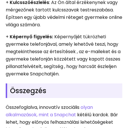
+
Kulcsszóészlelés
: Az Ön által érzékenynek vagy
mérgezőnek tartott kulcsszavak testreszabása.
Építsen egy újabb védelmi réteget gyermeke online
világa számára.
+
Képernyő figyelés:
Képernyőjét tükrözheti
gyermeke telefonjával, amely lehetővé teszi, hogy
megtekinthesse az értesítések , az e-maileket és a
gyermeke telefonján közzétett vagy kapott összes
pillanatfelvételt, segítség , hogy harcsát észleljen
gyermeke Snapchatjén.
Összegzés
Összefoglalva, innovatív szociális
olyan
alkalmazások, mint a Snapchat
kétélű kardok. Bár
lehet, hogy előnyös felhasználási lehetőségeket