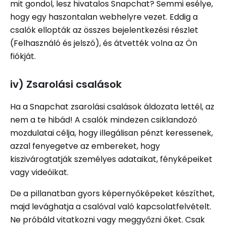
mit gondol, lesz hivatalos Snapchat? Semmi esélye,
hogy egy haszontalan webhelyre vezet. Eddig a
csalók ellopták az összes bejelentkezési részlet
(Felhasználó és jelszó), és átvették volna az Ön
fiókját.
iv) Zsarolási csalások
Ha a Snapchat zsarolási csalások áldozata lettél, az
nem a te hibád! A csalók mindezen csiklandozó
mozdulatai célja, hogy illegálisan pénzt keressenek,
azzal fenyegetve az embereket, hogy
kiszivárogtatják személyes adataikat, fényképeiket
vagy videóikat.
De a pillanatban gyors képernyőképeket készíthet,
majd levághatja a csalóval való kapcsolatfelvételt.
Ne próbáld vitatkozni vagy meggyőzni őket. Csak