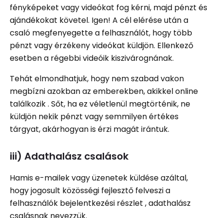
fényképeket vagy videókat fog kérni, majd pénzt és
ajándékokat követel. Igen! A cél elérése után a
csaló megfenyegette a felhasználót, hogy több
pénzt vagy érzékeny videókat küldjön. Ellenkező
esetben a régebbi videóik kiszivárognának.
Tehát elmondhatjuk, hogy nem szabad vakon
megbízni azokban az emberekben, akikkel online
találkozik . Sőt, ha ez véletlenül megtörténik, ne
küldjön nekik pénzt vagy semmilyen értékes
tárgyat, akárhogyan is érzi magát irántuk.
iii) Adathalász csalások
Hamis e-mailek vagy üzenetek küldése azáltal,
hogy jogosult közösségi fejlesztő felveszi a
felhasználók bejelentkezési részlet , adathalász
csalásnak nevezzük.