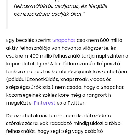
felhasználóktól, csaljanak, és illegális
pénzszerzésre csalják őket.”
Egy becslés szerint
Snapchat
csaknem 800 millió
aktív felhasználója van havonta világszerte, és
csaknem 400 millió felhasználó tartja napi szinten a
kapcsolatot. Igen! A korlátlan számú elképesztő
funkciók robusztus kombinációjának köszönhetően
(például üzenetküldés, Snapstreak, vicces és
szépségszűrők stb.) nem csoda, hogy a Snapchat
közönségeinek széles köre még a rangsort is
megelőzte.
Pinterest
és a Twitter.
De ez a hatalmas tömeg nem korlátozódik a
szórakozásra. Sok ragadozó mindig üldözi a többi
felhasználót, hogy segítség vagy csábító