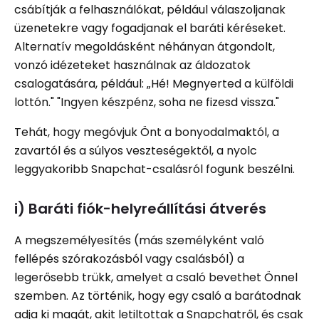
csábítják a felhasználókat, például válaszoljanak
üzenetekre vagy fogadjanak el baráti kéréseket.
Alternatív megoldásként néhányan átgondolt,
vonzó idézeteket használnak az áldozatok
csalogatására, például: „Hé! Megnyerted a külföldi
lottón." "Ingyen készpénz, soha ne fizesd vissza."
Tehát, hogy megóvjuk Önt a bonyodalmaktól, a
zavartól és a súlyos veszteségektől, a nyolc
leggyakoribb Snapchat-csalásról fogunk beszélni.
i) Baráti fiók-helyreállítási átverés
A megszemélyesítés (más személyként való
fellépés szórakozásból vagy csalásból) a
legerősebb trükk, amelyet a csaló bevethet Önnel
szemben. Az történik, hogy egy csaló a barátodnak
adja ki magát, akit letiltottak a Snapchatről, és csak