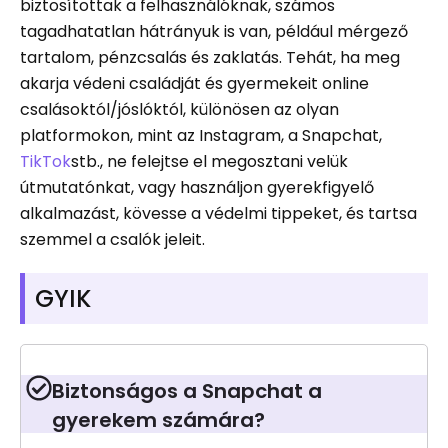
biztosítottak a felhasználóknak, számos
tagadhatatlan hátrányuk is van, például mérgező
tartalom, pénzcsalás és zaklatás. Tehát, ha meg
akarja védeni családját és gyermekeit online
csalásoktól/jóslóktól, különösen az olyan
platformokon, mint az Instagram, a Snapchat,
TikTok
stb., ne felejtse el megosztani velük
útmutatónkat, vagy használjon gyerekfigyelő
alkalmazást, kövesse a védelmi tippeket, és tartsa
szemmel a csalók jeleit.
GYIK
Biztonságos a Snapchat a
gyerekem számára?