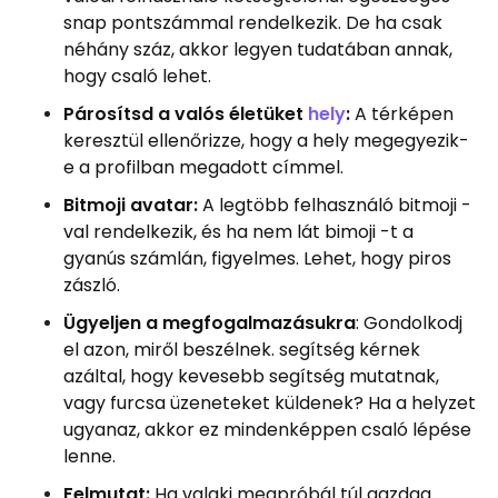
snap pontszámmal rendelkezik. De ha csak
néhány száz, akkor legyen tudatában annak,
hogy csaló lehet.
Párosítsd a valós életüket
hely
:
A térképen
keresztül ellenőrizze, hogy a hely megegyezik-
e a profilban megadott címmel.
Bitmoji avatar:
A legtöbb felhasználó bitmoji -
val rendelkezik, és ha nem lát bimoji -t a
gyanús számlán, figyelmes. Lehet, hogy piros
zászló.
Ügyeljen a megfogalmazásukra
: Gondolkodj
el azon, miről beszélnek. segítség kérnek
azáltal, hogy kevesebb segítség mutatnak,
vagy furcsa üzeneteket küldenek? Ha a helyzet
ugyanaz, akkor ez mindenképpen csaló lépése
lenne.
Felmutat:
Ha valaki megpróbál túl gazdag