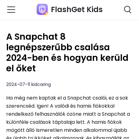
FlashGet Kids
A Snapchat 8
legnépszerűbb csalása
2024-ben és hogyan kerüld
el őket
2024-07-11 kidcaring
Ha még nem kaptak el a Snapchat csalói, ez a sok
szerencséd. Igen! A valódi és hamis fiókokkal
rendelkező felhasználók özöne miatt a Snapchat a
különféle csalások táptalaja lett. A hamis fiókok
mögött álló Ismeretlen minden alkalommal újabb
és újabb trükköket alkalmaznak, és kihasználják az