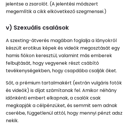
jelentse a zsarolót. (A jelentési módszert
megemlítik a cikk elkövetkező szegmensei.)
v) Szexuális csalások
A szexting-átverés magában foglalja a lányokról
készült erotikus képek és videók megosztását egy
hamis fiókon keresztül, valamint más emberek
felbujtását, hogy vegyenek részt csábító
tevékenységekben, hogy csapdába csalják őket.
Sőt, a prémium tartalmakért (extrán vulgáris fotók
és videók) is díjat számítanak fel. Amikor néhány
időnkénti embert elkapnak, a csalók csak
megkapják a célpénzüket, és semmit sem adnak
cserébe, függetlenül attól, hogy mennyi pénzt adsz
nekik.