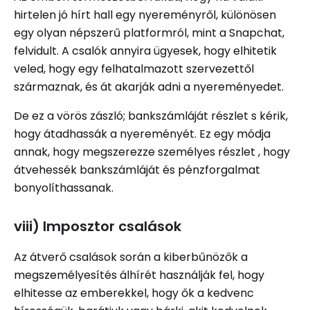
hirtelen jó hírt hall egy nyereményről, különösen
egy olyan népszerű platformról, mint a Snapchat,
felvidult. A csalók annyira ügyesek, hogy elhitetik
veled, hogy egy felhatalmazott szervezettől
származnak, és át akarják adni a nyereményedet.
De ez a vörös zászló; bankszámláját részlet s kérik,
hogy átadhassák a nyereményét. Ez egy módja
annak, hogy megszerezze személyes részlet , hogy
átvehessék bankszámláját és pénzforgalmat
bonyolíthassanak.
viii) Imposztor csalások
Az átverő csalások során a kiberbűnözők a
megszemélyesítés álhírét használják fel, hogy
elhitesse az emberekkel, hogy ők a kedvenc