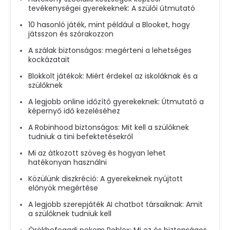
tevékenységei gyerekeknek: A szülői útmutató
10 hasonló játék, mint például a Blooket, hogy
játsszon és szórakozzon
A szálak biztonságos: megérteni a lehetséges
kockázatait
Blokkolt játékok: Miért érdekel az iskoláknak és a
szülőknek
A legjobb online időzítő gyerekeknek: Útmutató a
képernyő idő kezeléséhez
A Robinhood biztonságos: Mit kell a szülőknek
tudniuk a tini befektetésekről
Mi az átkozott szöveg és hogyan lehet
hatékonyan használni
Közülünk diszkréció: A gyerekeknek nyújtott
előnyök megértése
A legjobb szerepjáték AI chatbot társaiknak: Amit
a szülőknek tudniuk kell