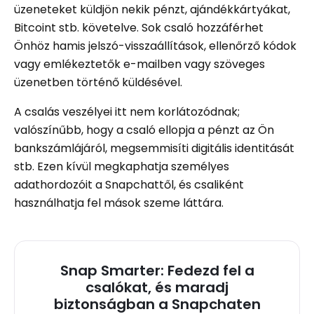
üzeneteket küldjön nekik pénzt, ajándékkártyákat,
Bitcoint stb. követelve. Sok csaló hozzáférhet
Önhöz hamis jelszó-visszaállítások, ellenőrző kódok
vagy emlékeztetők e-mailben vagy szöveges
üzenetben történő küldésével.
A csalás veszélyei itt nem korlátozódnak;
valószínűbb, hogy a csaló ellopja a pénzt az Ön
bankszámlájáról, megsemmisíti digitális identitását
stb. Ezen kívül megkaphatja személyes
adathordozóit a Snapchattől, és csaliként
használhatja fel mások szeme láttára.
Snap Smarter: Fedezd fel a
csalókat, és maradj
biztonságban a Snapchaten