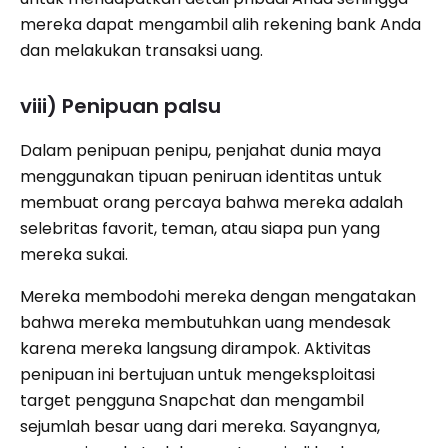
mereka dapat mengambil alih rekening bank Anda
dan melakukan transaksi uang.
viii) Penipuan palsu
Dalam penipuan penipu, penjahat dunia maya
menggunakan tipuan peniruan identitas untuk
membuat orang percaya bahwa mereka adalah
selebritas favorit, teman, atau siapa pun yang
mereka sukai.
Mereka membodohi mereka dengan mengatakan
bahwa mereka membutuhkan uang mendesak
karena mereka langsung dirampok. Aktivitas
penipuan ini bertujuan untuk mengeksploitasi
target pengguna Snapchat dan mengambil
sejumlah besar uang dari mereka. Sayangnya,