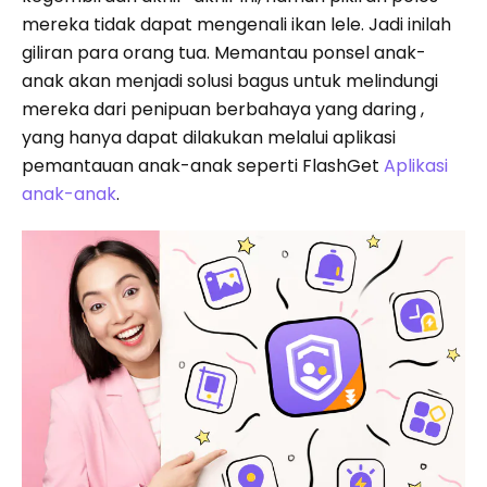
mereka tidak dapat mengenali ikan lele. Jadi inilah
giliran para orang tua. Memantau ponsel anak-
anak akan menjadi solusi bagus untuk melindungi
mereka dari penipuan berbahaya yang daring ,
yang hanya dapat dilakukan melalui aplikasi
pemantauan anak-anak seperti FlashGet
Aplikasi
anak-anak
.