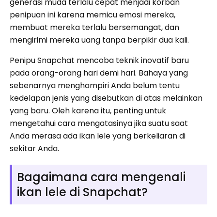
generasi muda terlalu cepat menjadi korban
penipuan ini karena memicu emosi mereka,
membuat mereka terlalu bersemangat, dan
mengirimi mereka uang tanpa berpikir dua kali.
Penipu Snapchat mencoba teknik inovatif baru
pada orang-orang hari demi hari. Bahaya yang
sebenarnya menghampiri Anda belum tentu
kedelapan jenis yang disebutkan di atas melainkan
yang baru. Oleh karena itu, penting untuk
mengetahui cara mengatasinya jika suatu saat
Anda merasa ada ikan lele yang berkeliaran di
sekitar Anda.
Bagaimana cara mengenali
ikan lele di Snapchat?