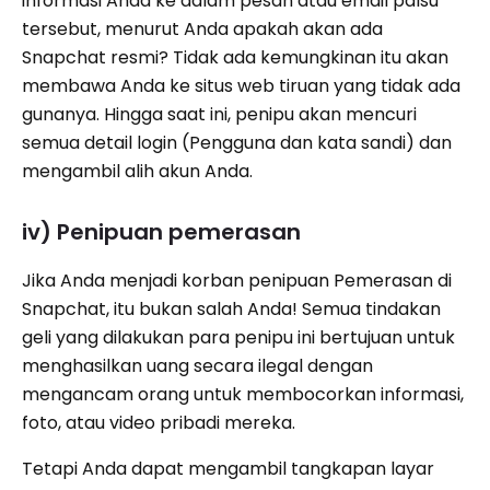
informasi Anda ke dalam pesan atau email palsu
tersebut, menurut Anda apakah akan ada
Snapchat resmi? Tidak ada kemungkinan itu akan
membawa Anda ke situs web tiruan yang tidak ada
gunanya. Hingga saat ini, penipu akan mencuri
semua detail login (Pengguna dan kata sandi) dan
mengambil alih akun Anda.
iv) Penipuan pemerasan
Jika Anda menjadi korban penipuan Pemerasan di
Snapchat, itu bukan salah Anda! Semua tindakan
geli yang dilakukan para penipu ini bertujuan untuk
menghasilkan uang secara ilegal dengan
mengancam orang untuk membocorkan informasi,
foto, atau video pribadi mereka.
Tetapi Anda dapat mengambil tangkapan layar