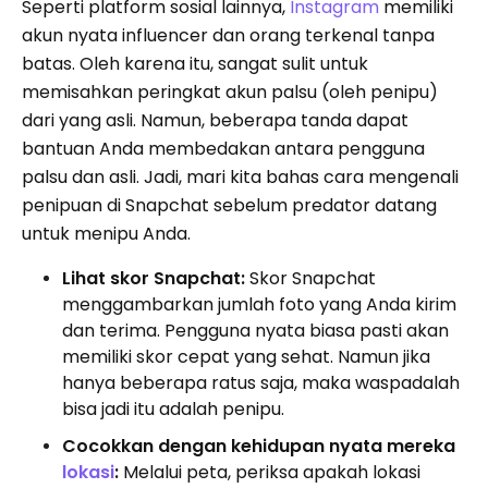
Seperti platform sosial lainnya,
Instagram
memiliki
akun nyata influencer dan orang terkenal tanpa
batas. Oleh karena itu, sangat sulit untuk
memisahkan peringkat akun palsu (oleh penipu)
dari yang asli. Namun, beberapa tanda dapat
bantuan Anda membedakan antara pengguna
palsu dan asli. Jadi, mari kita bahas cara mengenali
penipuan di Snapchat sebelum predator datang
untuk menipu Anda.
Lihat skor Snapchat:
Skor Snapchat
menggambarkan jumlah foto yang Anda kirim
dan terima. Pengguna nyata biasa pasti akan
memiliki skor cepat yang sehat. Namun jika
hanya beberapa ratus saja, maka waspadalah
bisa jadi itu adalah penipu.
Cocokkan dengan kehidupan nyata mereka
lokasi
:
Melalui peta, periksa apakah lokasi