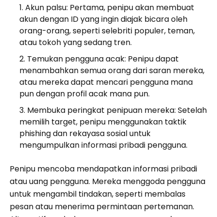
Akun palsu: Pertama, penipu akan membuat
akun dengan ID yang ingin diajak bicara oleh
orang-orang, seperti selebriti populer, teman,
atau tokoh yang sedang tren.
Temukan pengguna acak: Penipu dapat
menambahkan semua orang dari saran mereka,
atau mereka dapat mencari pengguna mana
pun dengan profil acak mana pun.
Membuka peringkat penipuan mereka: Setelah
memilih target, penipu menggunakan taktik
phishing dan rekayasa sosial untuk
mengumpulkan informasi pribadi pengguna.
Penipu mencoba mendapatkan informasi pribadi
atau uang pengguna. Mereka menggoda pengguna
untuk mengambil tindakan, seperti membalas
pesan atau menerima permintaan pertemanan.