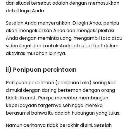
dari situasi tersebut adalah dengan memasukkan
detail login Anda.
Setelah Anda menyerahkan ID login Anda, penipu
akan mengeluarkan Anda dan mengeksploitasi
Anda dengan meminta uang, mengambil foto atau
video ilegal dari kontak Anda, atau terlibat dalam
aktivitas murahan lainnya.
ii) Penipuan percintaan
Penipuan percintaan (penipuan Lele) sering kali
dimulai dengan daring berteman dengan orang
tidak dikenal . Penipu mencoba membangun
kepercayaan targetnya sehingga mereka
berasumsi bahwa itu adalah hubungan yang tulus.
Namun ceritanya tidak berakhir di sini. Setelah