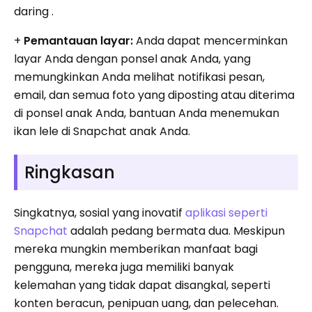
daring .
+
Pemantauan layar:
Anda dapat mencerminkan
layar Anda dengan ponsel anak Anda, yang
memungkinkan Anda melihat notifikasi pesan,
email, dan semua foto yang diposting atau diterima
di ponsel anak Anda, bantuan Anda menemukan
ikan lele di Snapchat anak Anda.
Ringkasan
Singkatnya, sosial yang inovatif
aplikasi seperti
Snapchat
adalah pedang bermata dua. Meskipun
mereka mungkin memberikan manfaat bagi
pengguna, mereka juga memiliki banyak
kelemahan yang tidak dapat disangkal, seperti
konten beracun, penipuan uang, dan pelecehan.