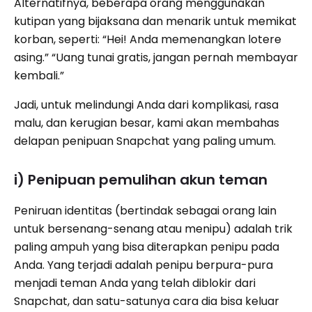
Alternatifnya, beberapa orang menggunakan
kutipan yang bijaksana dan menarik untuk memikat
korban, seperti: “Hei! Anda memenangkan lotere
asing.” “Uang tunai gratis, jangan pernah membayar
kembali.”
Jadi, untuk melindungi Anda dari komplikasi, rasa
malu, dan kerugian besar, kami akan membahas
delapan penipuan Snapchat yang paling umum.
i) Penipuan pemulihan akun teman
Peniruan identitas (bertindak sebagai orang lain
untuk bersenang-senang atau menipu) adalah trik
paling ampuh yang bisa diterapkan penipu pada
Anda. Yang terjadi adalah penipu berpura-pura
menjadi teman Anda yang telah diblokir dari
Snapchat, dan satu-satunya cara dia bisa keluar