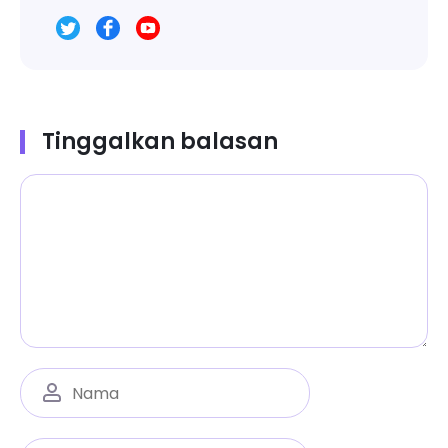
Tinggalkan balasan