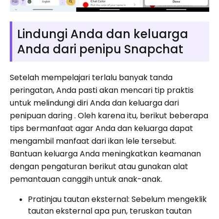
Lindungi Anda dan keluarga
Anda dari penipu Snapchat
Setelah mempelajari terlalu banyak tanda
peringatan, Anda pasti akan mencari tip praktis
untuk melindungi diri Anda dan keluarga dari
penipuan daring . Oleh karena itu, berikut beberapa
tips bermanfaat agar Anda dan keluarga dapat
mengambil manfaat dari ikan lele tersebut.
Bantuan keluarga Anda meningkatkan keamanan
dengan pengaturan berikut atau gunakan alat
pemantauan canggih untuk anak-anak.
Pratinjau tautan eksternal: Sebelum mengeklik
tautan eksternal apa pun, teruskan tautan