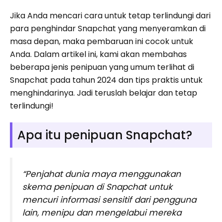
Jika Anda mencari cara untuk tetap terlindungi dari
para penghindar Snapchat yang menyeramkan di
masa depan, maka pembaruan ini cocok untuk
Anda. Dalam artikel ini, kami akan membahas
beberapa jenis penipuan yang umum terlihat di
Snapchat pada tahun 2024 dan tips praktis untuk
menghindarinya. Jadi teruslah belajar dan tetap
terlindungi!
Apa itu penipuan Snapchat?
“Penjahat dunia maya menggunakan
skema penipuan di Snapchat untuk
mencuri informasi sensitif dari pengguna
lain, menipu dan mengelabui mereka