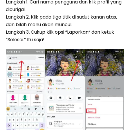
Langkah 1. Cari nama pengguna dan klik profil yang
dicurigai.
Langkah 2
.
Klik pada tiga titik di sudut kanan atas,
dan bilah menu akan muncul.
Langkah 3
.
Cukup klik opsi “Laporkan” dan ketuk
“Selesai.” Itu saja!