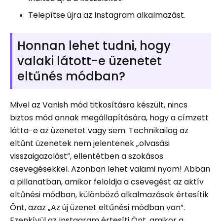
Telepítse újra az Instagram alkalmazást.
Honnan lehet tudni, hogy
valaki látott-e üzenetet
eltűnés módban?
Mivel az Vanish mód titkosításra készült, nincs
biztos mód annak megállapítására, hogy a címzett
látta-e az üzenetet vagy sem. Technikailag az
eltűnt üzenetek nem jelentenek „olvasási
visszaigazolást”, ellentétben a szokásos
csevegésekkel. Azonban lehet valami nyom! Abban
a pillanatban, amikor feloldja a csevegést az aktív
eltűnési módban, különböző alkalmazások értesítik
Önt, azaz „Az új üzenet eltűnési módban van”.
Ezenkívül az Instagram értesíti Önt, amikor a