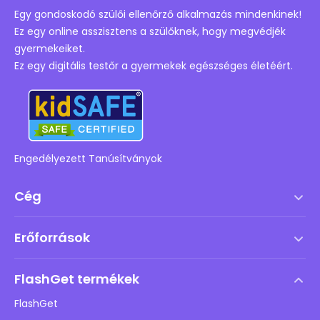
Egy gondoskodó szülői ellenőrző alkalmazás mindenkinek!
Ez egy online asszisztens a szülőknek, hogy megvédjék
gyermekeiket.
Ez egy digitális testőr a gyermekek egészséges életéért.
Engedélyezett Tanúsítványok
Cég
Szolgáltatási feltételek
Erőforrások
Végfelhasználói licencszerződés
Súgóközpont
DMCA irányelv
FlashGet termékek
Hogyan
Adatvédelmi irányelvek
FlashGet
Blog