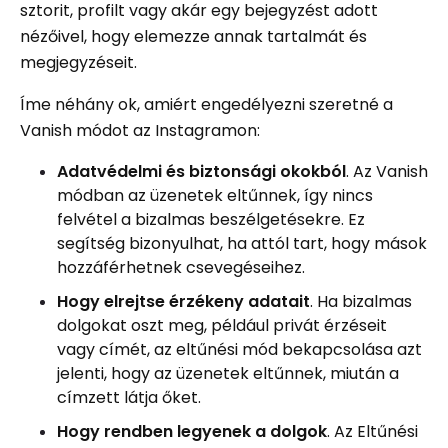
sztorit, profilt vagy akár egy bejegyzést adott
nézőivel, hogy elemezze annak tartalmát és
megjegyzéseit.
Íme néhány ok, amiért engedélyezni szeretné a
Vanish módot az Instagramon:
Adatvédelmi és biztonsági okokból
. Az Vanish
módban az üzenetek eltűnnek, így nincs
felvétel a bizalmas beszélgetésekre. Ez
segítség bizonyulhat, ha attól tart, hogy mások
hozzáférhetnek csevegéseihez.
Hogy elrejtse érzékeny adatait
. Ha bizalmas
dolgokat oszt meg, például privát érzéseit
vagy címét, az eltűnési mód bekapcsolása azt
jelenti, hogy az üzenetek eltűnnek, miután a
címzett látja őket.
Hogy rendben legyenek a dolgok
. Az Eltűnési