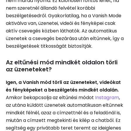
nem marad nyoma. Ez különösen fontos lehet, ha
nem szeretnél állandó felvétel korábbi
beszélgetésedről. Gyakorlatilag, ha a Vanish Mode
aktiválva van, üzenetei, videói és fényképei csak
aktív csevegés közben láthatók. Az automatikus
üzenetek a csevegés bezárása után eltűnnek, így a
beszélgetések titkosságát biztosítják.
Az eltűnési mód mindkét oldalon törli
az üzeneteket?
Igen, a Vanish mód törli az üzeneteket, videókat
és fényképeket a beszélgetés mindkét oldalán.
Amikor bekapcsolja az eltűnési módot
Instagram
,
az utána küldött üzenetek automatikusan eltűnnek
mindkét félnél, azaz a címzettnél és a feladónál is,
miután a címzett megtekinti és kilép a chatből. Ez
segítség egy privátabb teret teremt az ideiglenes