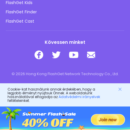
FlashGet Kids
Hirdetési irányelvek
Gyermekek online biztonsága
FlashGet Finder
Ne adja el az adataimat
Letöltés
FlashGet Cast
Kövessen minket
© 2026 Hong Kong FlashGet Network Technology Co., Ltd.
Cookie-kat használunk annak érdekében, hogy a
legjobb élményt nyújtsuk Önnek. A weboldalunk
használatával elfogadja az
Adatvédelmi irányelvek
feltételeinket.