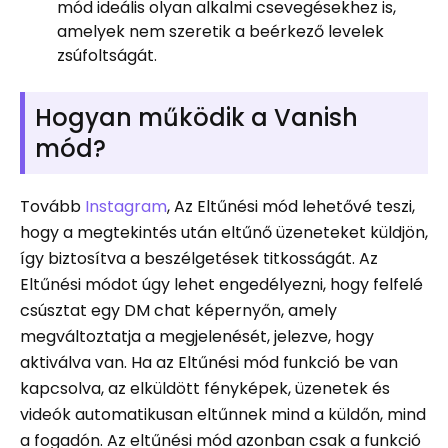
mód ideális olyan alkalmi csevegésekhez is,
amelyek nem szeretik a beérkező levelek
zsúfoltságát.
Hogyan működik a Vanish
mód?
Tovább
Instagram
, Az Eltűnési mód lehetővé teszi,
hogy a megtekintés után eltűnő üzeneteket küldjön,
így biztosítva a beszélgetések titkosságát. Az
Eltűnési módot úgy lehet engedélyezni, hogy felfelé
csúsztat egy DM chat képernyőn, amely
megváltoztatja a megjelenését, jelezve, hogy
aktiválva van. Ha az Eltűnési mód funkció be van
kapcsolva, az elküldött fényképek, üzenetek és
videók automatikusan eltűnnek mind a küldőn, mind
a fogadón. Az eltűnési mód azonban csak a funkció