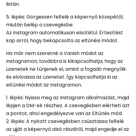
listán.
5. lépés: Görgessen felfelé a képernyő közepétől,
miután belép a csevegésbe.
Az Instagram automatikusan elsötétül. Értesítést
kap arról, hogy bekapcsolta az eltűnési módot.
Ha már nem szeretné a Vanish módot az
Instagramon, továbbra is kikapcsolhatja, hogy az
üzenetek ne tűnjenek el, amint a fogadó megnyílik
és elolvassa az üzenetet. Így kapcsolhatja ki az
eltűnési módot az Instagramon.
1. lépés: Nyissa meg az Instagram alkalmazást, majd
lépjen a DM-ek részhez. A csevegésben elérheti azt
a pontot, ahol engedélyezve van az Eltűnés mód.
2. lépés: A nyitott csevegésben csúsztassa felfelé
az ujját a képernyő alsó részétől, majd engedje el az