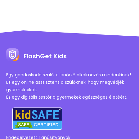
FlashGet Kids
Egy gondoskodó szülői ellenőrző alkalmazás mindenkinek!
Ez egy online asszisztens a szülőknek, hogy megvédjék
gyermekeiket.
Ez egy digitális testőr a gyermekek egészséges életéért.
Engedélyezett Tanúsítványok