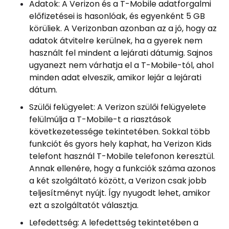
Adatok: A Verizon és a T-Mobile adatforgalmi
előfizetései is hasonlóak, és egyenként 5 GB
körüliek. A Verizonban azonban az a jó, hogy az
adatok átvitelre kerülnek, ha a gyerek nem
használt fel mindent a lejárati dátumig. Sajnos
ugyanezt nem várhatja el a T-Mobile-tól, ahol
minden adat elveszik, amikor lejár a lejárati
dátum.
Szülői felügyelet: A Verizon szülői felügyelete
felülmúlja a T-Mobile-t a riasztások
következetessége tekintetében. Sokkal több
funkciót és gyors hely kaphat, ha Verizon Kids
telefont használ T-Mobile telefonon keresztül.
Annak ellenére, hogy a funkciók száma azonos
a két szolgáltató között, a Verizon csak jobb
teljesítményt nyújt. Így nyugodt lehet, amikor
ezt a szolgáltatót választja.
Lefedettség: A lefedettség tekintetében a