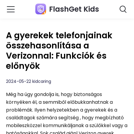
FlashGet Kids
A gyerekek telefonjainak
összehasonlítása a
Verizonnal: Funkciók és
előnyök
2024-05-22 kidcaring
Még ha úgy gondolja is, hogy biztonságos
környéken él, a semmiből előbukkanhatnak a
problémák. Ilyen helyzetekben a gyerekek és a
családtagok számára segítség , hogy megbízható
mobileszközzel kommunikáljanak a szülőkkel vagy a
hatóságokkal. Sok család ajánl Verizon gyerek