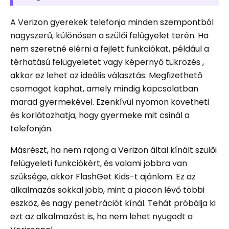
A Verizon gyerekek telefonja minden szempontból
nagyszerű, különösen a szülői felügyelet terén. Ha
nem szeretné elérni a fejlett funkciókat, például a
térhatású felügyeletet vagy képernyő tükrözés ,
akkor ez lehet az ideális választás. Megfizethető
csomagot kaphat, amely mindig kapcsolatban
marad gyermekével. Ezenkívül nyomon követheti
és korlátozhatja, hogy gyermeke mit csinál a
telefonján.
Másrészt, ha nem rajong a Verizon által kínált szülői
felügyeleti funkciókért, és valami jobbra van
szüksége, akkor FlashGet Kids-t ajánlom. Ez az
alkalmazás sokkal jobb, mint a piacon lévő többi
eszköz, és nagy penetrációt kínál. Tehát próbálja ki
ezt az alkalmazást is, ha nem lehet nyugodt a