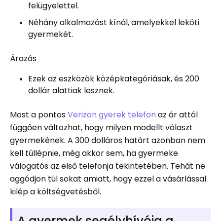
felügyelettel.
Néhány alkalmazást kínál, amelyekkel leköti
gyermekét.
Árazás
Ezek az eszközök középkategóriásak, és 200
dollár alattiak lesznek.
Most a pontos
Verizon gyerek telefon
az ár attól
függően változhat, hogy milyen modellt választ
gyermekének. A 300 dolláros határt azonban nem
kell túllépnie, még akkor sem, ha gyermeke
válogatós az első telefonja tekintetében. Tehát ne
aggódjon túl sokat amiatt, hogy ezzel a vásárlással
kilép a költségvetésből.
A gyermek segélyhívója a