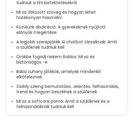
tudniuk a tini befektetésekről
Mi az átkozott szöveg és hogyan lehet
hatékonyan használni
Közülünk diszkréció: A gyerekeknek nyújtott
előnyök megértése
A legjobb szerepjáték AI chatbot társaiknak: Amit
a szülőknek tudniuk kell
Örökbe fogadj nekem Roblox: Mi ez és
biztonságos -e
Baba zuhany játékok, amelyek mindenkit
elköteleznek
Zaddy szleng bemutatása: Jelentés, felhasználás,
trend és hogyan beszélnek a szülőknek
Mi az a softcore pornó: Amit a szülőknek és a
felhasználóknak tudniuk kell