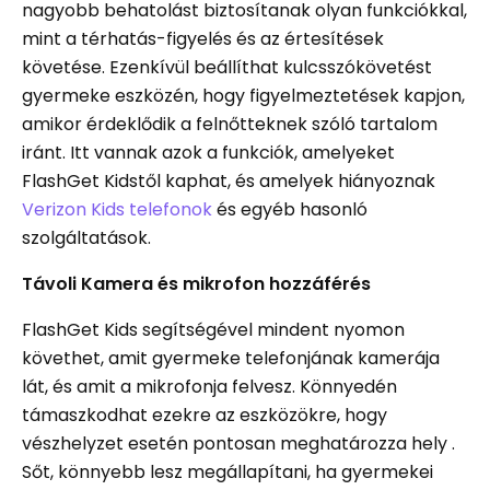
nagyobb behatolást biztosítanak olyan funkciókkal,
mint a térhatás-figyelés és az értesítések
követése. Ezenkívül beállíthat kulcsszókövetést
gyermeke eszközén, hogy figyelmeztetések kapjon,
amikor érdeklődik a felnőtteknek szóló tartalom
iránt. Itt vannak azok a funkciók, amelyeket
FlashGet Kidstől kaphat, és amelyek hiányoznak
Verizon Kids telefonok
és egyéb hasonló
szolgáltatások.
Távoli Kamera és mikrofon hozzáférés
FlashGet Kids segítségével mindent nyomon
követhet, amit gyermeke telefonjának kamerája
lát, és amit a mikrofonja felvesz. Könnyedén
támaszkodhat ezekre az eszközökre, hogy
vészhelyzet esetén pontosan meghatározza hely .
Sőt, könnyebb lesz megállapítani, ha gyermekei