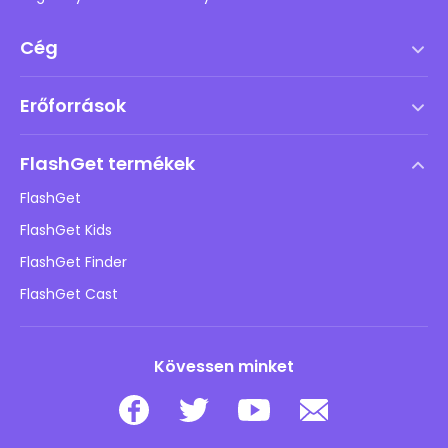
Cég
Szolgáltatási feltételek
Erőforrások
Végfelhasználói licencszerződés
Súgóközpont
DMCA irányelv
FlashGet termékek
Hogyan
Adatvédelmi irányelvek
FlashGet
Blog
FlashGet Kids
Hirdetési irányelvek
Gyermekek online biztonsága
FlashGet Finder
Ne adja el az adataimat
Letöltés
FlashGet Cast
Kövessen minket