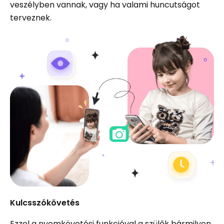
veszélyben vannak, vagy ha valami huncutságot
terveznek.
Kulcsszókövetés
Ezzel a nyomkövetési funkcióval a szülők bármilyen