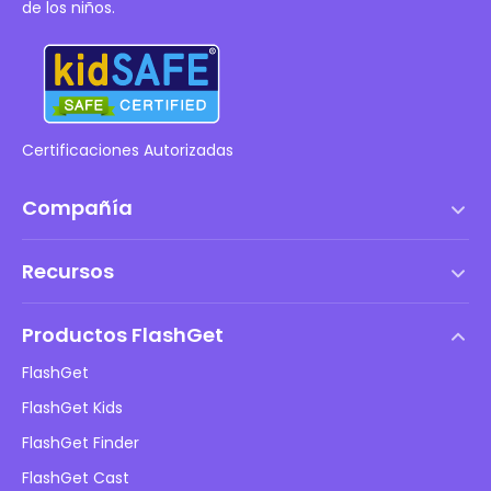
de los niños.
Certificaciones Autorizadas
Compañía
Términos de servicio
Recursos
Acuerdo de Licencia de Usuario Final
Centro de ayuda
Política de DMCA
Productos FlashGet
Cómo hacer
Política de privacidad
FlashGet
Blog
FlashGet Kids
Políticas de publicidad
Seguridad infantil en línea
FlashGet Finder
No vendas mi información
Descargar
FlashGet Cast