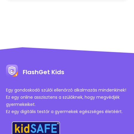
FlashGet Kids
Egy gondoskodó szülői ellenőrző alkalmazás mindenkinek!
Ez egy online asszisztens a szülőknek, hogy megvédjék
gyermekeiket.
Ez egy digitális testőr a gyermekek egészséges életéért.