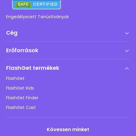
Engedélyezett Tanúsítványok
Cég
Szolgáltatási feltételek
Erőforrások
Végfelhasználói licencszerződés
Súgóközpont
DMCA irányelv
FlashGet termékek
Hogyan
Adatvédelmi irányelvek
FlashGet
Blog
FlashGet Kids
Hirdetési irányelvek
Gyermekek online biztonsága
FlashGet Finder
Ne adja el az adataimat
Letöltés
FlashGet Cast
Kövessen minket