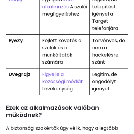
alkalmazás
A szülői
telepítést
megfigyeléshez
igényel a
Target
telefonjára
EyeZy
Fejlett követés a
Törvényes, de
szülők és a
nem a
munkáltatók
hackelésre
számára
szánt
Üvegrajz
Figyelje a
Legitim, de
közösségi médiát
engedélyt
tevékenység
igényel
Ezek az alkalmazások valóban
működnek?
A biztonsági szakértők úgy vélik, hogy a legtöbb