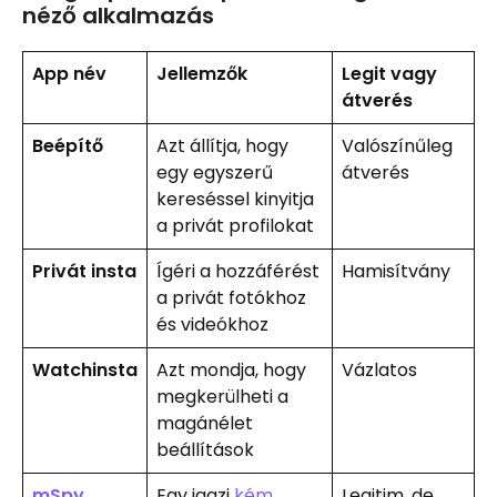
néző alkalmazás
App név
Jellemzők
Legit vagy
átverés
Beépítő
Azt állítja, hogy
Valószínűleg
egy egyszerű
átverés
kereséssel kinyitja
a privát profilokat
Privát insta
Ígéri a hozzáférést
Hamisítvány
a privát fotókhoz
és videókhoz
Watchinsta
Azt mondja, hogy
Vázlatos
megkerülheti a
magánélet
beállítások
mSpy
Egy igazi
kém
Legitim, de