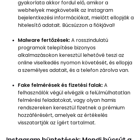
gyakorlata akkor fordul elő, amikor a
webhelyek megkövetelik az Instagram
bejelentkezési információkat, mielőtt ellopják a
hitelesítő adatait. Búcsúzzon a fiókjával!
Malware fertőzések:
A rosszindulatú
programok telepítése bizonyos
alkalmazásokon keresztül lehetővé teszi az
online viselkedés nyomon követését, és ellopja
a személyes adatait, és a telefon zárolva van.
Fake felmérések és fizetési falak:
A
felhasználók végül elvégzik a felülmúlhatatlan
felmérési feladatokat, vagy olyan hamis
rendszereken keresztül fizetnek a prémium
hozzáférésért, amelyek az értékelés
visszatartják az ígért tartalmat.
Instagram büntetések: Mondj búcsút a