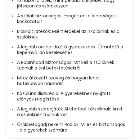
10 hasonló játék, mint például a Blooket, hogy
játsszon és szórakozzon
A szálak biztonságos: megérteni a lehetséges
kockázatait
Blokkolt játékok: Miért érdekel az iskoláknak és a
szülőknek
A legjobb online időzítő gyerekeknek: Útmutató a
képernyő idő kezeléséhez
A Robinhood biztonságos: Mit kell a szülőknek
tudniuk a tini befektetésekről
Mi az átkozott szöveg és hogyan lehet
hatékonyan használni
Közülünk diszkréció: A gyerekeknek nyújtott
előnyök megértése
A legjobb szerepjáték AI chatbot társaiknak: Amit
a szülőknek tudniuk kell
Örökbefogadj nekem Roblox: Mi ez és biztonságos
-e a gyerekek számára