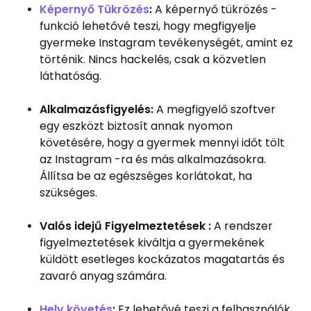
Képernyő Tükrözés
:
A képernyő tükrözés -
funkció lehetővé teszi, hogy megfigyelje
gyermeke Instagram tevékenységét, amint ez
történik. Nincs hackelés, csak a közvetlen
láthatóság.
Alkalmazásfigyelés:
A megfigyelő szoftver
egy eszközt biztosít annak nyomon
követésére, hogy a gyermek mennyi időt tölt
az Instagram -ra és más alkalmazásokra.
Állítsa be az egészséges korlátokat, ha
szükséges.
Valós idejű Figyelmeztetések :
A rendszer
figyelmeztetések kiváltja a gyermekének
küldött esetleges kockázatos magatartás és
zavaró anyag számára.
Hely követés
:
Ez lehetővé teszi a felhasználók