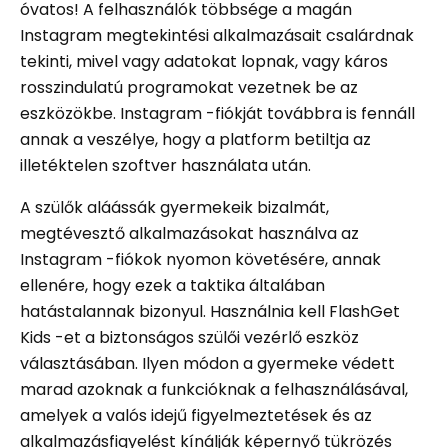
óvatos! A felhasználók többsége a magán
Instagram megtekintési alkalmazásait csalárdnak
tekinti, mivel vagy adatokat lopnak, vagy káros
rosszindulatú programokat vezetnek be az
eszközökbe. Instagram -fiókját továbbra is fennáll
annak a veszélye, hogy a platform betiltja az
illetéktelen szoftver használata után.
A szülők aláássák gyermekeik bizalmát,
megtévesztő alkalmazásokat használva az
Instagram -fiókok nyomon követésére, annak
ellenére, hogy ezek a taktika általában
hatástalannak bizonyul. Használnia kell FlashGet
Kids -et a biztonságos szülői vezérlő eszköz
választásában. Ilyen módon a gyermeke védett
marad azoknak a funkcióknak a felhasználásával,
amelyek a valós idejű figyelmeztetések és az
alkalmazásfigyelést kínálják képernyő tükrözés