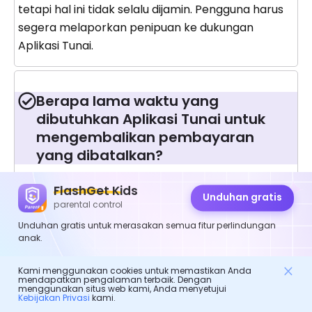
tetapi hal ini tidak selalu dijamin. Pengguna harus
segera melaporkan penipuan ke dukungan
Aplikasi Tunai.
Berapa lama waktu yang
dibutuhkan Aplikasi Tunai untuk
mengembalikan pembayaran
yang dibatalkan?
Pengembalian dana dapat memakan waktu
FlashGet Kids
Unduhan gratis
hingga 10 hari kerja dan bergantung pada waktu
parental control
pemrosesan bank.
Unduhan gratis untuk merasakan semua fitur perlindungan
anak.
Kami menggunakan cookies untuk memastikan Anda
Apa yang terjadi jika uang dikirim
mendapatkan pengalaman terbaik. Dengan
menggunakan situs web kami, Anda menyetujui
ke rekening Aplikasi Tunai yang
Kebijakan Privasi
kami.