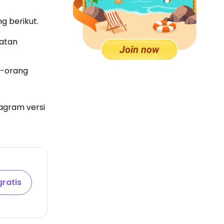
g berikut.
tatan
g-orang
tagram versi
ratis