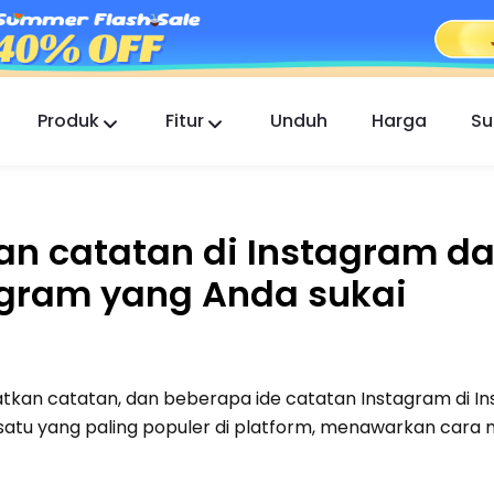
Produk
Fitur
Unduh
Harga
Su
FlashGet Kids
Aplikasi Kontrol Orang Tua yang Peduli untuk
Semua.
n catatan di Instagram d
FlashGet Finder
agram yang Anda sukai
Keamanan anti-pencurian ponsel Anda,
tanggung jawab kami.
tkan catatan, dan beberapa ide catatan Instagram di I
ah satu yang paling populer di platform, menawarkan cara