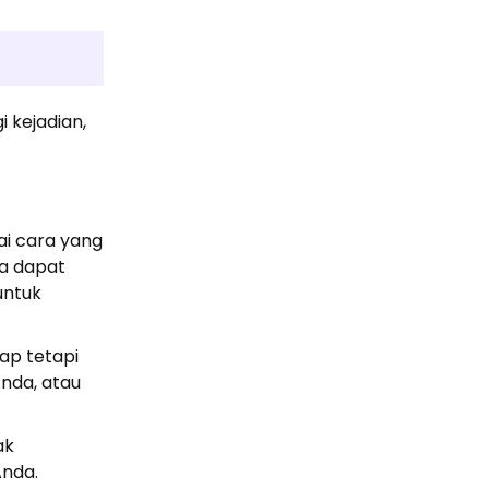
 kejadian,
ai cara yang
a dapat
untuk
ap tetapi
Anda, atau
ak
Anda.