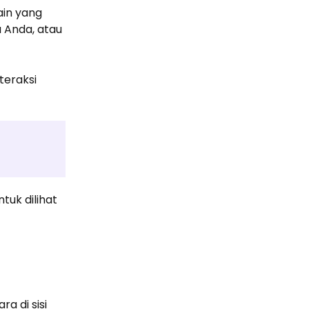
ain yang
 Anda, atau
teraksi
uk dilihat
a di sisi