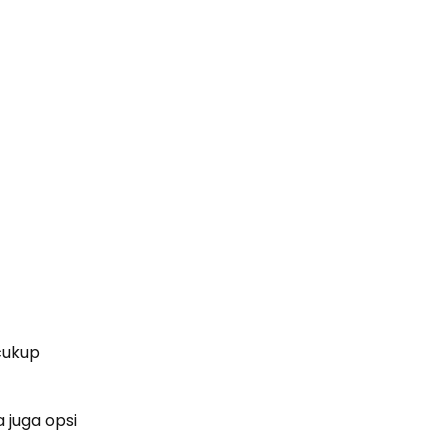
 cukup
 juga opsi