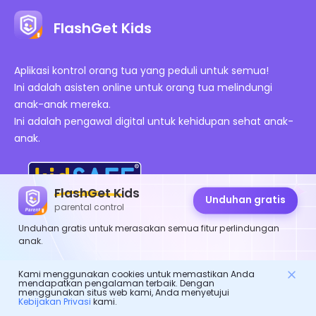
FlashGet Kids
Aplikasi kontrol orang tua yang peduli untuk semua!
Ini adalah asisten online untuk orang tua melindungi
anak-anak mereka.
Ini adalah pengawal digital untuk kehidupan sehat anak-
anak.
FlashGet Kids
Unduhan gratis
parental control
Unduhan gratis untuk merasakan semua fitur perlindungan
Sertifikasi Resmi
anak.
Perusahaan
Kami menggunakan cookies untuk memastikan Anda
mendapatkan pengalaman terbaik. Dengan
menggunakan situs web kami, Anda menyetujui
Syarat dan Ketentuan
Kebijakan Privasi
kami.
Sumber daya