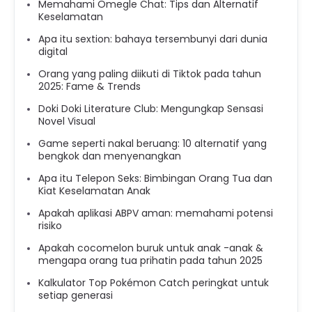
Memahami Omegle Chat: Tips dan Alternatif
Keselamatan
Apa itu sextion: bahaya tersembunyi dari dunia
digital
Orang yang paling diikuti di Tiktok pada tahun
2025: Fame & Trends
Doki Doki Literature Club: Mengungkap Sensasi
Novel Visual
Game seperti nakal beruang: 10 alternatif yang
bengkok dan menyenangkan
Apa itu Telepon Seks: Bimbingan Orang Tua dan
Kiat Keselamatan Anak
Apakah aplikasi ABPV aman: memahami potensi
risiko
Apakah cocomelon buruk untuk anak -anak &
mengapa orang tua prihatin pada tahun 2025
Kalkulator Top Pokémon Catch peringkat untuk
setiap generasi