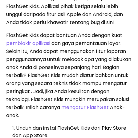
FlashGet Kids. Aplikasi pihak ketiga selalu lebih
unggul daripada fitur asli Apple dan Android, dan
Anda tidak perlu khawatir tentang bug di sini.
FlashGet Kids dapat bantuan Anda dengan kuat
pemblokir aplikasi
dan gaya pemantauan layar.
Selain itu, Anda dapat menggunakan fitur laporan
penggunaannya untuk melacak apa yang dilakukan
anak Anda di ponselnya sepanjang hari. Bagian
terbaik? FlashGet Kids mudah diatur bahkan untuk
orang yang secara teknis tidak mampu mengatur
peringkat . Jadi, jika Anda kesulitan dengan
teknologi, FlashGet Kids mungkin merupakan solusi
terbaik. Inilah caranya
mengatur FlashGet
Anak-
anak.
Unduh dan instal FlashGet Kids dari Play Store
dan App Store.