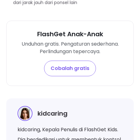
dari jarak jauh dari ponsel lain
FlashGet Anak-Anak
Unduhan gratis. Pengaturan sederhana.
Perlindungan tepercaya.
Cobalah gratis
kidcaring
kidcaring, Kepala Penulis di FlashGet Kids.
Dia berdedikasi untuk membentuk kontrol