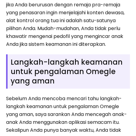
jika Anda berurusan dengan remaja pra-remaja
yang penasaran ingin menjelajahi konten dewasa,
alat kontrol orang tua ini adalah satu-satunya
pilihan Anda. Mudah-mudahan, Anda tidak perlu
khawatir mengenai pedofil yang mengincar anak
Anda jika sistem keamanan ini diterapkan.
Langkah-langkah keamanan
untuk pengalaman Omegle
yang aman
Sebelum Anda mencoba mencari tahu langkah-
langkah keamanan untuk pengalaman Omegle
yang aman, saya sarankan Anda mencegah anak-
anak Anda menggunakan aplikasi semacam itu.
Sekalipun Anda punya banyak waktu, Anda tidak