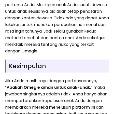
pertama Anda. Meskipun anak Anda sudah dewasa
untuk anak seusianya, dia akan tetap penasaran
dengan konten dewasa. Tidak ada yang dapat Anda
lakukan untuk menekan perubahan hormonal dan
rasa ingin tahunya. Jadi, selalu gunakan kedua
metode tersebut dan pantau anak Anda sekaligus
mendidik mereka tentang risiko yang terkait
dengan Omegle.
Kesimpulan
Jika Anda masih ragu dengan pertanyaannya,
“
Apakah Omegle aman untuk anak-anak
,” maka
jawaban singkatnya adalah tidak. Anda hanya akan
mempertaruhkan kepolosan anak Anda dengan
membiarkan mereka menelusuri platform ini dan
berbicara dengan orang asing. Jadi, saya sarankan