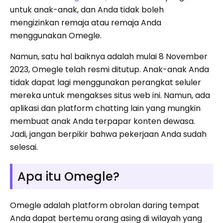
untuk anak-anak, dan Anda tidak boleh
mengizinkan remaja atau remaja Anda
menggunakan Omegle.
Namun, satu hal baiknya adalah mulai 8 November
2023, Omegle telah resmi ditutup. Anak-anak Anda
tidak dapat lagi menggunakan perangkat seluler
mereka untuk mengakses situs web ini. Namun, ada
aplikasi dan platform chatting lain yang mungkin
membuat anak Anda terpapar konten dewasa.
Jadi, jangan berpikir bahwa pekerjaan Anda sudah
selesai.
Apa itu Omegle?
Omegle adalah platform obrolan daring tempat
Anda dapat bertemu orang asing di wilayah yang