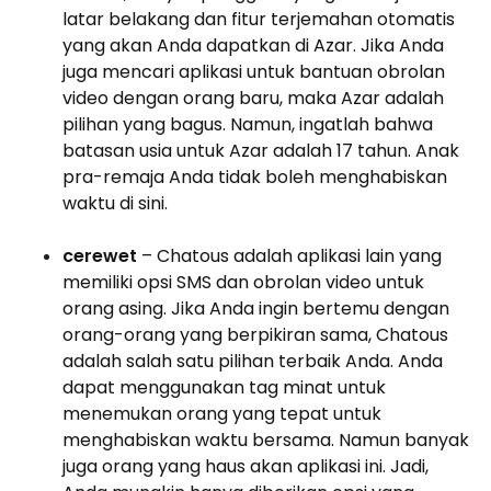
latar belakang dan fitur terjemahan otomatis
yang akan Anda dapatkan di Azar. Jika Anda
juga mencari aplikasi untuk bantuan obrolan
video dengan orang baru, maka Azar adalah
pilihan yang bagus. Namun, ingatlah bahwa
batasan usia untuk Azar adalah 17 tahun. Anak
pra-remaja Anda tidak boleh menghabiskan
waktu di sini.
cerewet
– Chatous adalah aplikasi lain yang
memiliki opsi SMS dan obrolan video untuk
orang asing. Jika Anda ingin bertemu dengan
orang-orang yang berpikiran sama, Chatous
adalah salah satu pilihan terbaik Anda. Anda
dapat menggunakan tag minat untuk
menemukan orang yang tepat untuk
menghabiskan waktu bersama. Namun banyak
juga orang yang haus akan aplikasi ini. Jadi,