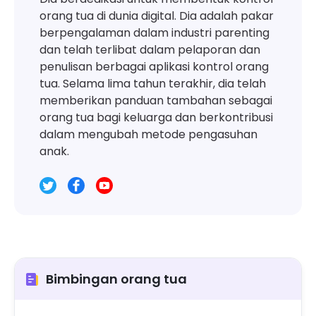
orang tua di dunia digital. Dia adalah pakar
berpengalaman dalam industri parenting
dan telah terlibat dalam pelaporan dan
penulisan berbagai aplikasi kontrol orang
tua. Selama lima tahun terakhir, dia telah
memberikan panduan tambahan sebagai
orang tua bagi keluarga dan berkontribusi
dalam mengubah metode pengasuhan
anak.
Bimbingan orang tua