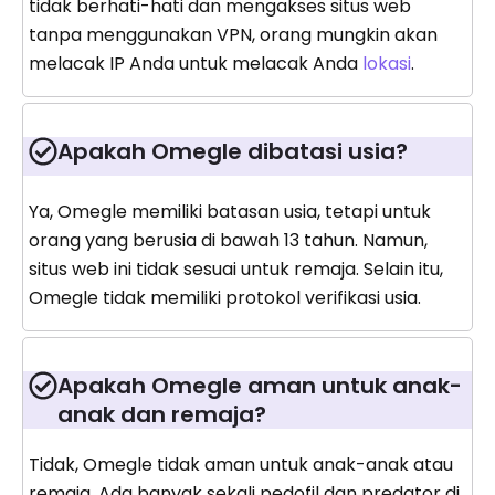
tidak berhati-hati dan mengakses situs web
tanpa menggunakan VPN, orang mungkin akan
melacak IP Anda untuk melacak Anda
lokasi
.
Apakah Omegle dibatasi usia?
Ya, Omegle memiliki batasan usia, tetapi untuk
orang yang berusia di bawah 13 tahun. Namun,
situs web ini tidak sesuai untuk remaja. Selain itu,
Omegle tidak memiliki protokol verifikasi usia.
Apakah Omegle aman untuk anak-
anak dan remaja?
Tidak, Omegle tidak aman untuk anak-anak atau
remaja. Ada banyak sekali pedofil dan predator di