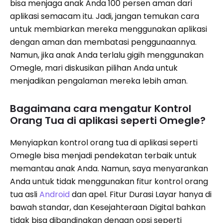
bisa menjaga anak Anda 100 persen aman dari
aplikasi semacam itu. Jadi, jangan temukan cara
untuk membiarkan mereka menggunakan aplikasi
dengan aman dan membatasi penggunaannya.
Namun, jika anak Anda terlalu gigih menggunakan
Omegle, mari diskusikan pilihan Anda untuk
menjadikan pengalaman mereka lebih aman.
Bagaimana cara mengatur Kontrol
Orang Tua di aplikasi seperti Omegle?
Menyiapkan kontrol orang tua di aplikasi seperti
Omegle bisa menjadi pendekatan terbaik untuk
memantau anak Anda. Namun, saya menyarankan
Anda untuk tidak menggunakan fitur kontrol orang
tua asli
Android
dan apel. Fitur Durasi Layar hanya di
bawah standar, dan Kesejahteraan Digital bahkan
tidak bisa dibandingkan dengan opsi seperti