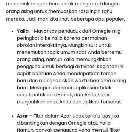
menemukan cara baru untuk mengobrol dengan
orang asing untuk memuaskan rasa ingin tahu
mereka. Jadi, mari kita lihat beberapa opsi populer.
Yalla
– Mayoritas penduduk dari Omegle mig
peringkat d ke Yalla karena permainan
obrolan interaktifnya. Mungkin sulit untuk
menemukan topik umum saat Anda bertemu
orang asing, namun Yalla memungkinkan
pengguna untuk berbagi aktivitas. Kegiatan ini
dapat bantuan Anda mendapatkan teman
baru dan menghabiskan waktu bersama orang
baru. Meskipun demikian, aplikasi ini tidak
cocok untuk anak-anak, dan Anda harus
menjauhkan anak Anda dari aplikasi tersebut.
Azar
– Fitur dalam Azar tidak terlalu luas jika
dibandingkan dengan Omegle atau Yalla.
Namun, banyak pengguna yang memuji filter