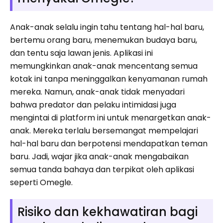
Anak-anak selalu ingin tahu tentang hal-hal baru,
bertemu orang baru, menemukan budaya baru,
dan tentu saja lawan jenis. Aplikasi ini
memungkinkan anak-anak mencentang semua
kotak ini tanpa meninggalkan kenyamanan rumah
mereka. Namun, anak-anak tidak menyadari
bahwa predator dan pelaku intimidasi juga
mengintai di platform ini untuk menargetkan anak-
anak. Mereka terlalu bersemangat mempelajari
hal-hal baru dan berpotensi mendapatkan teman
baru. Jadi, wajar jika anak-anak mengabaikan
semua tanda bahaya dan terpikat oleh aplikasi
seperti Omegle.
Risiko dan kekhawatiran bagi