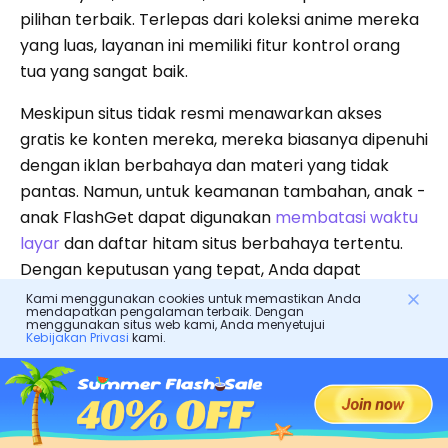
pilihan terbaik. Terlepas dari koleksi anime mereka
yang luas, layanan ini memiliki fitur kontrol orang
tua yang sangat baik.
Meskipun situs tidak resmi menawarkan akses
gratis ke konten mereka, mereka biasanya dipenuhi
dengan iklan berbahaya dan materi yang tidak
pantas. Namun, untuk keamanan tambahan, anak -
anak FlashGet dapat digunakan
membatasi waktu
layar
dan daftar hitam situs berbahaya tertentu.
Dengan keputusan yang tepat, Anda dapat
memastikan bahwa anak Anda mengkonsumsi
Kami menggunakan cookies untuk memastikan Anda
mendapatkan pengalaman terbaik. Dengan
anime dengan cara yang aman dan
menggunakan situs web kami, Anda menyetujui
Kebijakan Privasi
kami.
menyenangkan.
Berita
Temukan Anime Terbaik di Hulu: Daftar Komprehensif