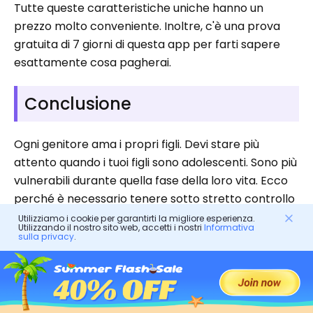
Tutte queste caratteristiche uniche hanno un
prezzo molto conveniente. Inoltre, c'è una prova
gratuita di 7 giorni di questa app per farti sapere
esattamente cosa pagherai.
Conclusione
Ogni genitore ama i propri figli. Devi stare più
attento quando i tuoi figli sono adolescenti. Sono più
vulnerabili durante quella fase della loro vita. Ecco
perché è necessario tenere sotto stretto controllo
le loro attività.
Utilizziamo i cookie per garantirti la migliore esperienza.
Utilizzando il nostro sito web, accetti i nostri
Informativa
sulla privacy
.
Puoi consentire ai tuoi figli di utilizzare app di
appuntamenti. Impedire loro di utilizzare tali app
potrebbe danneggiarli. Ma devi comunicare
apertamente con loro sull’utilizzo sicuro di tali app.