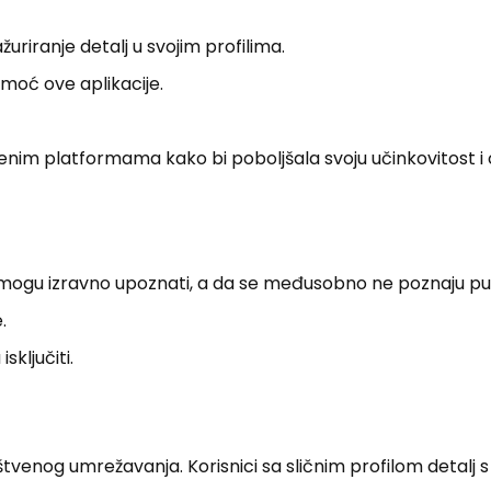
žuriranje detalj u svojim profilima.
moć ove aplikacije.
venim platformama kako bi poboljšala svoju učinkovitost i 
e mogu izravno upoznati, a da se međusobno ne poznaju pu
.
sključiti.
štvenog umrežavanja. Korisnici sa sličnim profilom detalj 