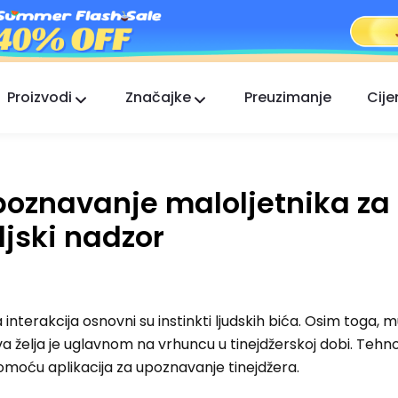
Proizvodi
Značajke
Preuzimanje
Cije
FlashGet Kids
Brižna aplikacija roditeljske kontrole za sve.
upoznavanje maloljetnika za
FlashGet Finder
Sigurnost protiv krađe vašeg telefona, naša
eljski nadzor
odgovornost.
erakcija osnovni su instinkti ljudskih bića. Osim toga, m
Ova želja je uglavnom na vrhuncu u tinejdžerskoj dobi. Tehno
pomoću aplikacija za upoznavanje tinejdžera.