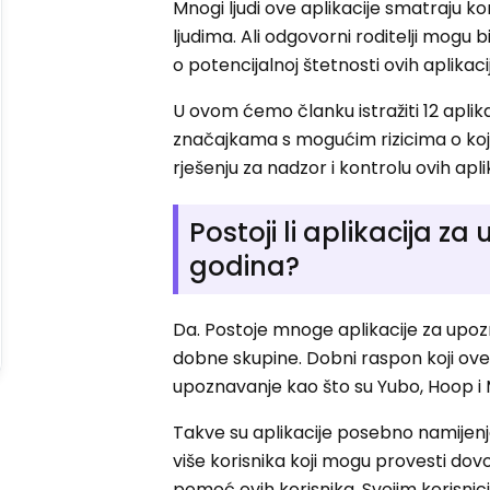
Mnogi ljudi ove aplikacije smatraju 
ljudima. Ali odgovorni roditelji mogu b
o potencijalnoj štetnosti ovih aplikaci
U ovom ćemo članku istražiti 12 aplik
značajkama s mogućim rizicima o koji
rješenju za nadzor i kontrolu ovih apli
Postoji li aplikacija z
godina?
Da. Postoje mnoge aplikacije za upoz
dobne skupine. Dobni raspon koji ove a
upoznavanje kao što su Yubo, Hoop i M
Takve su aplikacije posebno namijenjen
više korisnika koji mogu provesti dov
pomoć ovih korisnika. Svojim korisnici