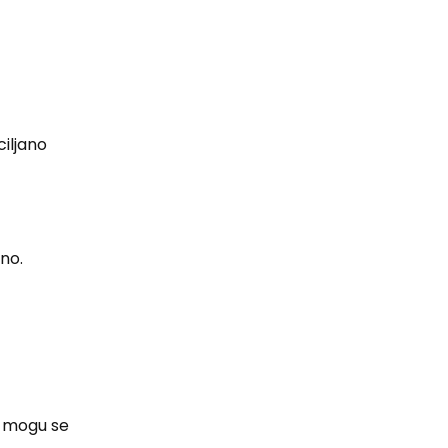
ciljano
no.
s mogu se