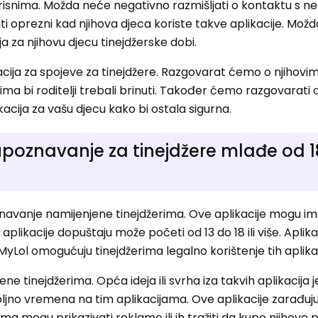
korisnima. Možda neće negativno razmišljati o kontaktu s 
iti oprezni kad njihova djeca koriste takve aplikacije. Možd
ja za njihovu djecu tinejdžerske dobi.
acija za spojeve za tinejdžere. Razgovarat ćemo o njihovi
ma bi roditelji trebali brinuti. Također ćemo razgovarati 
kacija za vašu djecu kako bi ostala sigurna.
a upoznavanje za tinejdžere mlađe od 1
navanje namijenjene tinejdžerima. Ove aplikacije mogu imat
plikacije dopuštaju može početi od 13 do 18 ili više. Aplika
yLol omogućuju tinejdžerima legalno korištenje tih aplikac
e tinejdžerima. Opća ideja ili svrha iza takvih aplikacija je
oljno vremena na tim aplikacijama. Ove aplikacije zarađuj
ma mogu prikazivati ​​reklame ili ih tražiti da kupe njihov