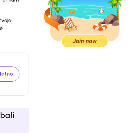
svoje
ge
latno
ebali