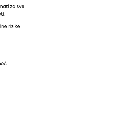
nati za sve
ti.
ne rizike
moć