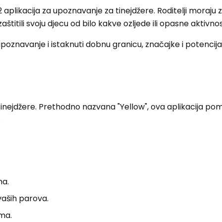
aplikacija za upoznavanje za tinejdžere. Roditelji moraju z
zaštitili svoju djecu od bilo kakve ozljede ili opasne aktivnos
poznavanje i istaknuti dobnu granicu, značajke i potencijal
tinejdžere. Prethodno nazvana "Yellow", ova aplikacija po
.
ma.
vaših parova.
ma.