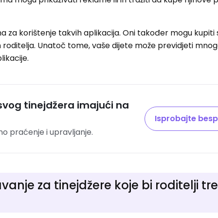
a za korištenje takvih aplikacija. Oni također mogu kupiti 
roditelja. Unatoč tome, vaše dijete može previdjeti mno
likacije.
svog tinejdžera imajući na
Isprobajte besp
no praćenje i upravljanje.
anje za tinejdžere koje bi roditelji tr