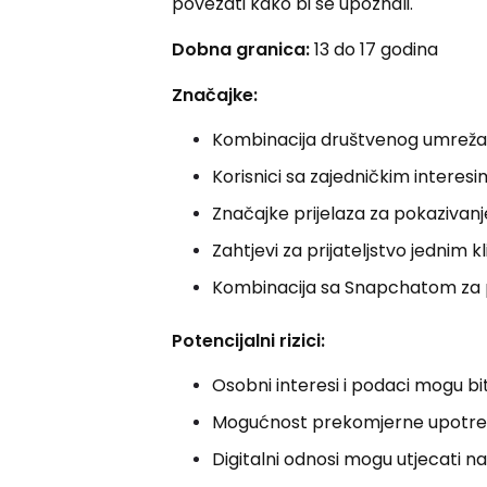
povezati kako bi se upoznali.
Dobna granica:
13 do 17 godina
Značajke:
Kombinacija društvenog umrežav
Korisnici sa zajedničkim interes
Značajke prijelaza za pokazivanj
Zahtjevi za prijateljstvo jednim k
Kombinacija sa Snapchatom za p
Potencijalni rizici:
Osobni interesi i podaci mogu biti
Mogućnost prekomjerne upotre
Digitalni odnosi mogu utjecati n