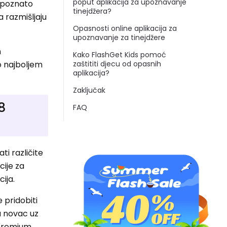
poput aplikacija za upoznavanje
nepoznato
tinejdžera?
a razmišljaju
Opasnosti online aplikacija za
upoznavanje za tinejdžere
m
Kako FlashGet Kids pomoć
o najboljem
zaštititi djecu od opasnih
aplikacija?
Zaključak
8
FAQ
i različite
cije za
ija.
 pridobiti
u novac uz
e premium