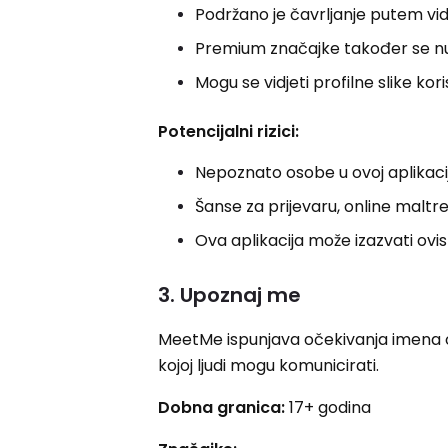
Podržano je čavrljanje putem vi
Premium značajke također se n
Mogu se vidjeti profilne slike kori
Potencijalni rizici:
Nepoznato osobe u ovoj aplikaciji
Šanse za prijevaru, online maltret
Ova aplikacija može izazvati ovis
3. Upoznaj me
MeetMe ispunjava očekivanja imena ove
kojoj ljudi mogu komunicirati.
Dobna granica:
17+ godina