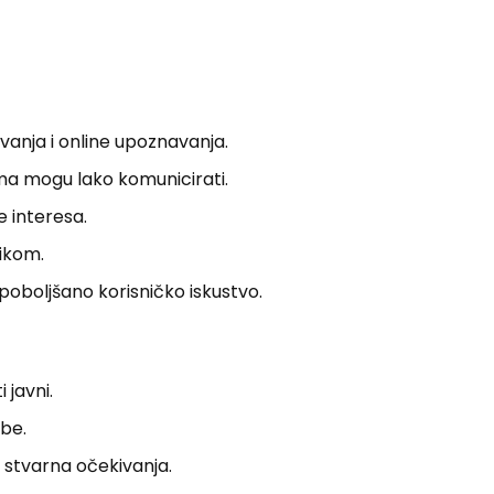
anja i online upoznavanja.
ima mogu lako komunicirati.
e interesa.
likom.
oboljšano korisničko iskustvo.
 javni.
be.
a stvarna očekivanja.