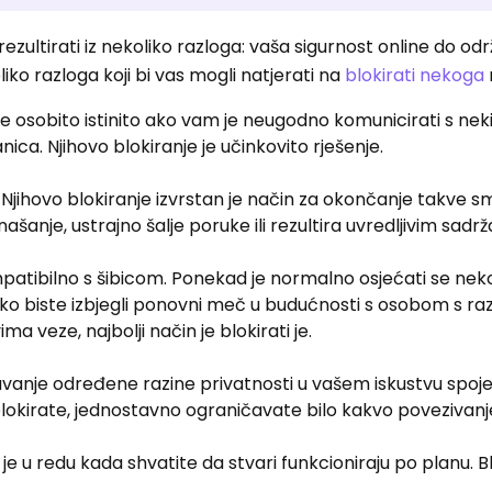
ezultirati iz nekoliko razloga: vaša sigurnost online do od
iko razloga koji bi vas mogli natjerati na
blokirati nekoga
e osobito istinito ako vam je neugodno komunicirati s neki
ica. Njihovo blokiranje je učinkovito rješenje.
ihovo blokiranje izvrstan je način za okončanje takve sm
anje, ustrajno šalje poruke ili rezultira uvredljivim sadr
atibilno s šibicom. Ponekad je normalno osjećati se nek
ako biste izbjegli ponovni meč u budućnosti s osobom s raz
ima veze, najbolji način je blokirati je.
žavanje određene razine privatnosti u vašem iskustvu spoj
lokirate, jednostavno ograničavate bilo kakvo povezivanje
je u redu kada shvatite da stvari funkcioniraju po planu. B