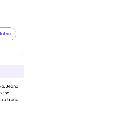
latno
imka. Jedna
bitno
enje treće