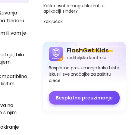
Koliko osoba mogu blokirati u
aplikaciji Tinder?
ržavanja
na Tinderu.
Zaključak
m ili vam je
FlashGet Kids
etnje, bilo
roditeljska kontrola
žajem.
Besplatno preuzimanje kako biste
iskusili sve značajke za zaštitu
ompatibilno
djece.
ličitim
Besplatno preuzimanje
eva na
 s njim.
lokiranje