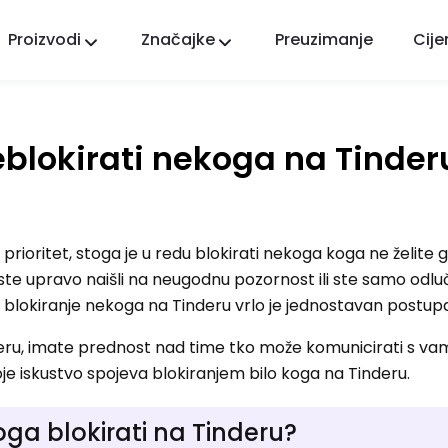
Proizvodi
Značajke
Preuzimanje
Cije
FlashGet Kids
Brižna aplikacija roditeljske kontrole za sve.
deblokirati nekoga na Tinder
FlashGet Finder
Sigurnost protiv krađe vašeg telefona, naša
odgovornost.
prioritet, stoga je u redu blokirati nekoga koga ne želite g
ste upravo naišli na neugodnu pozornost ili ste samo odluči
, blokiranje nekoga na Tinderu vrlo je jednostavan postup
deru, imate prednost nad time tko može komunicirati s v
oje iskustvo spojeva blokiranjem bilo koga na Tinderu.
oga blokirati na Tinderu?