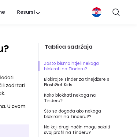
ne
Resursi
u?
Tablica sadržaja
Zašto bismo htjeli nekoga
blokirati na Tinderu?
ledati
Blokirajte Tinder za tinejdžere s
FlashGet Kids
li zadržati
ak.
Kako blokirati nekoga na
Tinderu?
ama. U ovom
Što se događa ako nekoga
blokiram na Tinderu??
Na koji drugi način mogu sakriti
svoj profil na Tinderu?