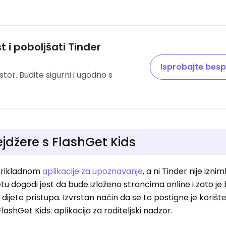
t i poboljšati Tinder
Isprobajte besp
tor. Budite sigurni i ugodno s
nejdžere s FlashGet Kids
eprikladnom
aplikacije za upoznavanje
, a ni Tinder nije izn
tu dogodi jest da bude izloženo strancima online i zato je 
e dijete pristupa. Izvrstan način da se to postigne je korišt
lashGet Kids: aplikacija za roditeljski nadzor.