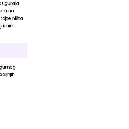
osigurala
deru na
tajte ništa
igurnim
igurnog
aljnjih