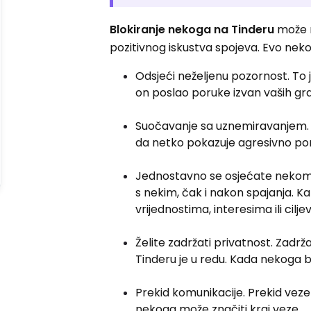
Blokiranje nekoga na Tinderu
može r
pozitivnog iskustva spojeva. Evo nekol
Odsjeći neželjenu pozornost. To j
on poslao poruke izvan vaših gran
Suočavanje sa uznemiravanjem. Nj
da netko pokazuje agresivno ponaš
Jednostavno se osjećate nekomp
s nekim, čak i nakon spajanja. K
vrijednostima, interesima ili ciljev
Želite zadržati privatnost. Zadr
Tinderu je u redu. Kada nekoga b
Prekid komunikacije. Prekid veze 
nekoga može značiti kraj veze.