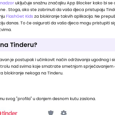
i nadzor
uključuje snažnu značajku App Blocker kako bi se 
e . Stoga, ako ste zabrinuti da vaša djeca pristupaju Tin
enju
FlashGet Kids
za blokiranje takvih aplikacija. Ne prepuš
kaciju danas. To će osigurati da vaša djeca mogu pristupiti s
stvima.
 na Tinderu?
avan je postupak i učinkovit način održavanja ugodnog i s
ontrolu nad svima koje smatrate smetnjom sprječavanjem d
za blokiranje nekoga na Tinderu.
konu svog "profila" u donjem desnom kutu zaslona.