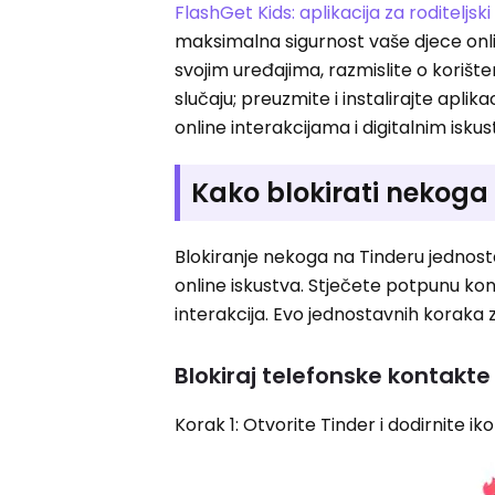
FlashGet Kids: aplikacija za roditeljsk
maksimalna sigurnost vaše djece onlin
svojim uređajima, razmislite o korišt
slučaju; preuzmite i instalirajte apli
online interakcijama i digitalnim isku
Kako blokirati nekoga
Blokiranje nekoga na Tinderu jednost
online iskustva. Stječete potpunu k
interakcija. Evo jednostavnih koraka 
Blokiraj telefonske kontakte
Korak 1: Otvorite Tinder i dodirnite i