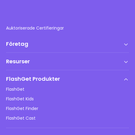
Auktoriserade Certifieringar
Företag
Användarvillkor
Resurser
Slutanvändarlicensavtal
Hjälpcenter
DMCA-policy
FlashGet Produkter
Hur man
Integritetspolicy
FlashGet
Blogg
FlashGet Kids
Reklampolicyer
Barns onlinesäkerhet
FlashGet Finder
Sälj inte min information
Ladda ner
FlashGet Cast