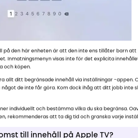
 på den här enheten är att den inte ens tillåter barn att
t. Inmatningsmenyn visas inte för det explicita innehåll
rna och köpen.
allt ditt begränsade innehåll via inställningar -appen. O
något de inte får göra. Kom dock ihåg att ditt jobb inte 
ioner individuellt och bestämma vilka du ska begränsa. O
ppen, rekommenderas att ta dig tid och granska varje instä
mst till innehåll på Apple TV?