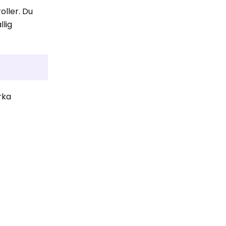
oller. Du
llig
rka