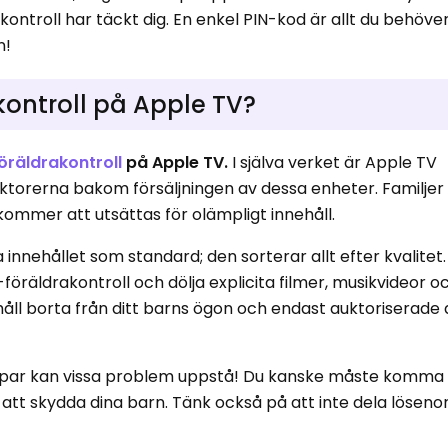
kontroll har täckt dig. En enkel PIN-kod är allt du behöver
n!
kontroll på Apple TV?
öräldrakontroll
på Apple TV.
I själva verket är Apple TV
aktorerna bakom försäljningen av dessa enheter. Familjer
 kommer att utsättas för olämpligt innehåll.
innehållet som standard; den sorterar allt efter kvalitet
-föräldrakontroll och dölja explicita filmer, musikvideor 
håll borta från ditt barns ögon och endast auktoriserad
par kan vissa problem uppstå! Du kanske måste komma
ör att skydda dina barn. Tänk också på att inte dela lösen