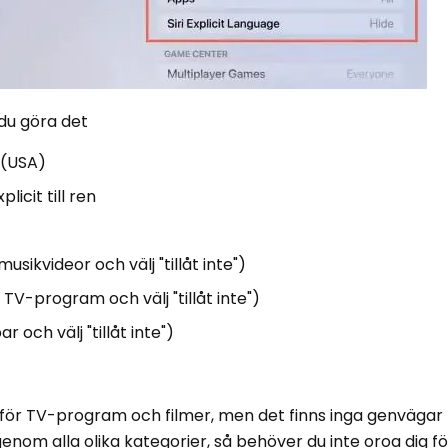
 du göra det
d (USA)
icit till ren
sikvideor och välj "tillåt inte")
V-program och välj "tillåt inte")
och välj "tillåt inte")
yg för TV-program och filmer, men det finns inga genvägar
igenom alla olika kategorier, så behöver du inte oroa dig för