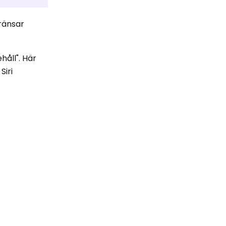
gränsar
håll". Här
Siri