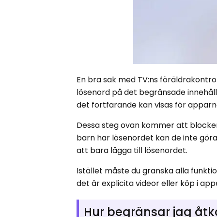
En bra sak med TV:ns föräldrakontroll
lösenord på det begränsade innehålle
det fortfarande kan visas för appa
Dessa steg ovan kommer att blockera 
barn har lösenordet kan de inte göra 
att bara lägga till lösenordet.
Istället måste du granska alla funkt
det är explicita videor eller köp i a
Hur begränsar jag åtko