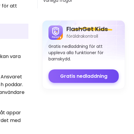
Vanliga frågor
 för att
FlashGet Kids
föräldrakontroll
Gratis nedladdning för att
uppleva alla funktioner för
 kan vara
barnskydd.
Gratis nedladdning
. Ansvaret
och poddar.
e användare
 åt appar
ordet med