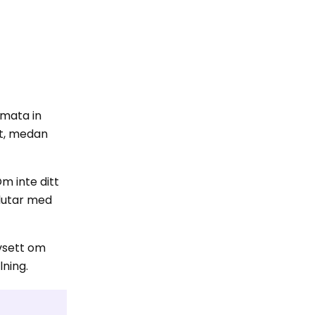
 mata in
et, medan
m inte ditt
slutar med
avsett om
llning.