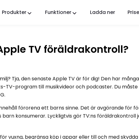
Produkter
Funktioner
Ladda ner
Prise
FlashGet Kids
En omtänksam föräldrakontrollapp för alla.
 Apple TV föräldrakontroll?
FlashGet Finder
Din telefons stöldskydd, vårt ansvar.
familj? Tja, den senaste Apple TV är för dig! Den har mång
itets-TV-program till musikvideor och podcaster. Du måste 
PG.
nnehåll förorena ett barns sinne. Det är avgörande för fö
s barn konsumerar. Lyckligtvis gör TV:ns föräldrakontroll 
för vuxna, begränsa köp i appar eller till och med skydda