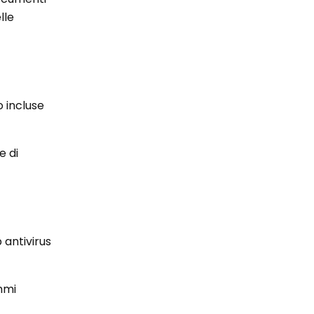
lle
 incluse
e di
 antivirus
mmi