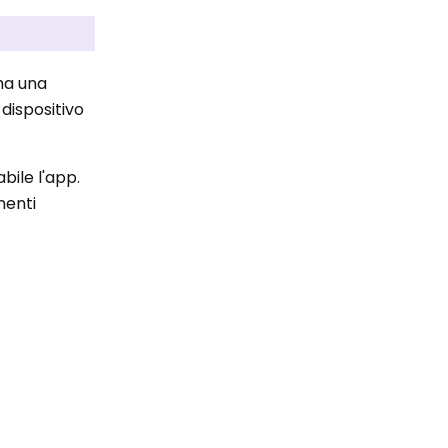
ha una
dispositivo
abile l'app.
menti