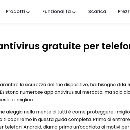
Prodotti
Funzionalità
Scarica
Prezz
FlashGet Kids
Un'app di controllo parentale premurosa per
tutti.
antivirus gratuite per telefo
FlashGet Finder
La sicurezza antifurto del tuo telefono, la nostra
responsabilità.
arantire la sicurezza del tuo dispositivo, hai bisogno di
la 
. Esistono numerose app antivirus sul mercato, ma solo al
sti o i migliori.
he aleggia nella mente di tutti è come proteggere i miglio
lora ti copriremo in questa guida completa. Prima di entrar
per telefoni Android, diamo prima un'occhiata ai motivi per