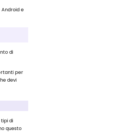
o Android e
nto di
rtanti per
che devi
tipi di
amo questo