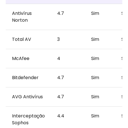
Antivírus
4.7
Sim
Si
Norton
Total AV
3
Sim
Si
McAfee
4
Sim
Si
Bitdefender
4.7
Sim
Si
AVG Antivírus
4.7
Sim
Si
Interceptação
4.4
Sim
Si
Sophos