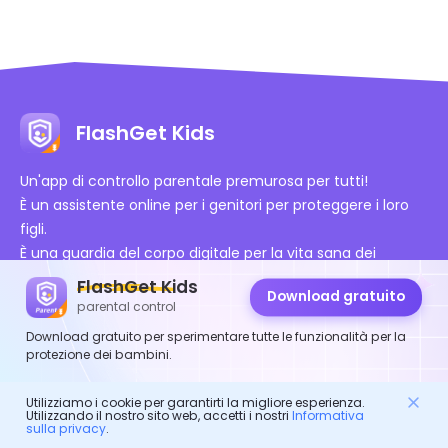
FlashGet Kids
Un'app di controllo parentale premurosa per tutti!
È un assistente online per i genitori per proteggere i loro
figli.
È una guardia del corpo digitale per la vita sana dei
bambini.
FlashGet Kids
Download gratuito
parental control
Download gratuito per sperimentare tutte le funzionalità per la
protezione dei bambini.
Utilizziamo i cookie per garantirti la migliore esperienza.
Certificazioni Autorizzate
Utilizzando il nostro sito web, accetti i nostri
Informativa
sulla privacy
.